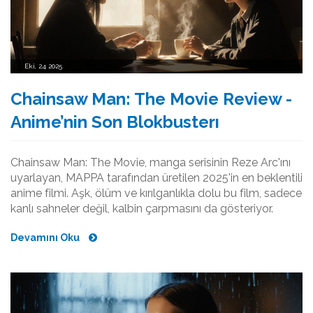
Eki, 24 2025
Chainsaw Man: The Movie Review -
Anime’nin Son Blokbusterı
Chainsaw Man: The Movie, manga serisinin Reze Arc'ını
uyarlayan, MAPPA tarafından üretilen 2025'in en beklentili
anime filmi. Aşk, ölüm ve kırılganlıkla dolu bu film, sadece
kanlı sahneler değil, kalbin çarpmasını da gösteriyor.
Devamını Oku