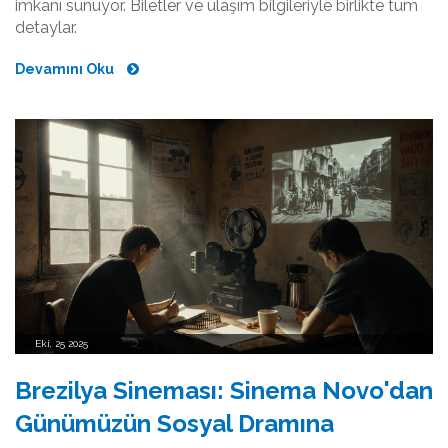
imkanı sunuyor. Biletler ve ulaşım bilgileriyle birlikte tüm
detaylar.
Devamını Oku
Eki, 25 2025
Brezilya Sineması: Sinema Novo'dan
Günümüzün Sosyal Dramına