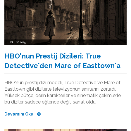
Eki, 26 2025
HBO'nun Prestij Dizileri: True
Detective'den Mare of Easttown'a
HBO'nun prestij dizi modeli, True Detective ve Mare of
Easttown gibi dizilerle televizyonun sınırlarını zorladı.
Yüksek bütçe, derin karakterler ve sinematik çekimlerle,
bu diziler sadece eğlence değil, sanat oldu.
Devamını Oku