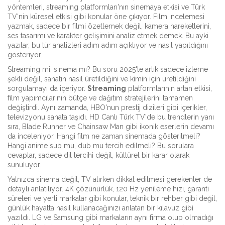
yöntemleri,
streaming platformları
'nın sinemaya etkisi ve
Türk
TV
'nin küresel etkisi gibi konular öne çıkıyor. Film incelemesi
yazmak, sadece bir filmi özetlemek değil, kamera hareketlerini,
ses tasarımı ve karakter gelişimini analiz etmek demek. Bu ayki
yazılar, bu tür analizleri adım adım açıklıyor ve nasıl yapıldığını
gösteriyor.
Streaming mi, sinema mı? Bu soru 2025'te artık sadece izleme
şekli değil, sanatın nasıl üretildiğini ve kimin için üretildiğini
sorgulamayı da içeriyor.
Streaming
platformlarının artan etkisi,
film yapımcılarının bütçe ve dağıtım stratejilerini tamamen
değiştirdi. Aynı zamanda, HBO'nun prestij dizileri gibi içerikler,
televizyonu sanata taşıdı. HD Canlı Türk TV'de bu trendlerin yanı
sıra,
Blade Runner
ve
Chainsaw Man
gibi ikonik eserlerin devamı
da inceleniyor. Hangi film ne zaman sinemada gösterilmeli?
Hangi anime sub mu, dub mu tercih edilmeli? Bu sorulara
cevaplar, sadece dil tercihi değil, kültürel bir karar olarak
sunuluyor.
Yalnızca sinema değil, TV alırken dikkat edilmesi gerekenler de
detaylı anlatılıyor. 4K çözünürlük, 120 Hz yenileme hızı, garanti
süreleri ve yerli markalar gibi konular, teknik bir rehber gibi değil,
günlük hayatta nasıl kullanacağınızı anlatan bir kılavuz gibi
yazıldı. LG ve Samsung gibi markaların aynı firma olup olmadığı