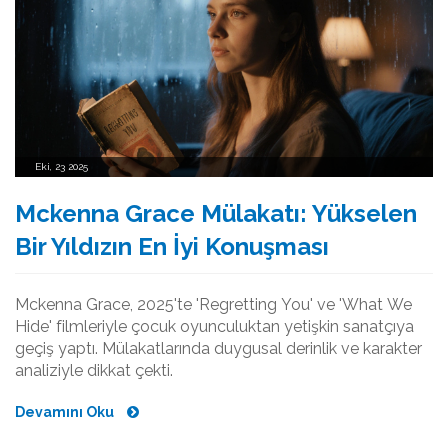
Eki, 23 2025
Mckenna Grace Mülakatı: Yükselen
Bir Yıldızın En İyi Konuşması
Mckenna Grace, 2025'te 'Regretting You' ve 'What We
Hide' filmleriyle çocuk oyunculuktan yetişkin sanatçıya
geçiş yaptı. Mülakatlarında duygusal derinlik ve karakter
analiziyle dikkat çekti.
Devamını Oku