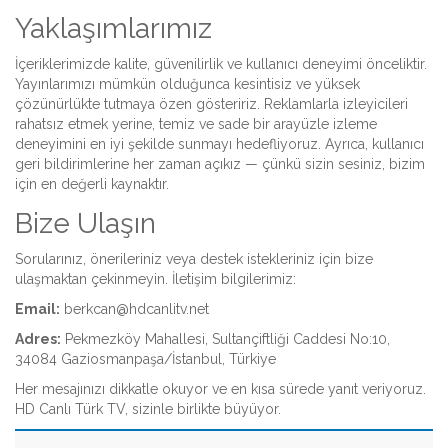
Yaklaşımlarımız
İçeriklerimizde kalite, güvenilirlik ve kullanıcı deneyimi önceliktir.
Yayınlarımızı mümkün olduğunca kesintisiz ve yüksek
çözünürlükte tutmaya özen gösteririz. Reklamlarla izleyicileri
rahatsız etmek yerine, temiz ve sade bir arayüzle izleme
deneyimini en iyi şekilde sunmayı hedefliyoruz. Ayrıca, kullanıcı
geri bildirimlerine her zaman açıkız — çünkü sizin sesiniz, bizim
için en değerli kaynaktır.
Bize Ulaşın
Sorularınız, önerileriniz veya destek istekleriniz için bize
ulaşmaktan çekinmeyin. İletişim bilgilerimiz:
Email:
berkcan@hdcanlitv.net
Adres:
Pekmezköy Mahallesi, Sultançiftliği Caddesi No:10,
34084 Gaziosmanpaşa/İstanbul, Türkiye
Her mesajınızı dikkatle okuyor ve en kısa sürede yanıt veriyoruz.
HD Canlı Türk TV, sizinle birlikte büyüyor.