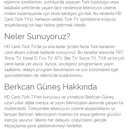
eğlence içeriklerinin, yurtdışında yaşayan Türk topluluğu veya
kalabalık şehirlerde yaşam tarzı nedeniyle televizyon izleme
imkânı bulamayanlar için eksik kaldığını gördük. Bu nedenle HD
Canlı Türk TV’yi, herkesin kaliteli Türk TV içeriklerine kolayca
erişebileceği bir kapı haline getirmek istedik.
Neler Sunuyoruz?
HD Canlı Türk TV’de şu ana kadar 50’den fazla Türk kanalının
canlı akışını yüksek kalitede sunuyoruz. Bu kanallar arasında TRT,
Show TV, Kanal D, Fox TV, ATV, Star TV, Surya TV, TV8 ve birçok
yerel kanal yer alıyor. Ayrıca, sevdiğiniz programların yayın
saatlerini, detaylı program takvimlerini ve son bölümlerle ilgili
güncellemeleri de sitemizde bulabilirsiniz.
Berkcan Güneş Hakkında
HD Canlı Türk TV’nin kurucusu ve yöneticisi Berkcan Güneş,
uzun yıllar dijital medya ve yayın teknolojileri alanında çalışan bir
mühendistir. Türkiye’deki televizyon izleme alışkanlıklarını iyi
tanıyan Berkcan, teknolojinin insanları bir araya getirme gücünü
inançla savunur. Sitenin her detayını, izleyicilerin gerçek
ihtiyaçlarına göre şekillendirmeyi hedefler.