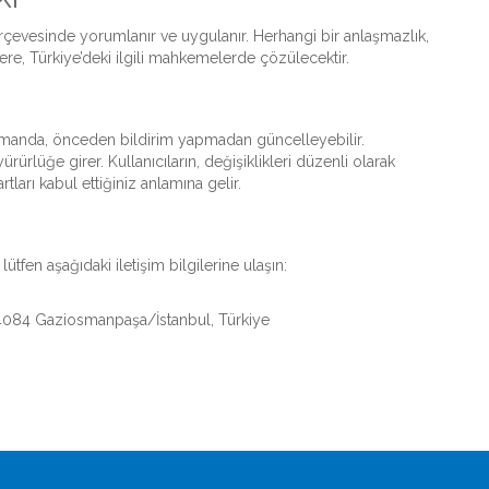
erçevesinde yorumlanır ve uygulanır. Herhangi bir anlaşmazlık,
ere, Türkiye’deki ilgili mahkemelerde çözülecektir.
zamanda, önceden bildirim yapmadan güncelleyebilir.
ürlüğe girer. Kullanıcıların, değişiklikleri düzenli olarak
tları kabul ettiğiniz anlamına gelir.
tfen aşağıdaki iletişim bilgilerine ulaşın:
 34084 Gaziosmanpaşa/İstanbul, Türkiye