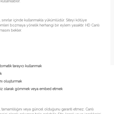
llanılabilir.
al sınırlar içinde kullanmakla yükümlüdür. Siteyi kötüye
stemleri bozmaya yönelik herhangi bir eylem yasaktır. HD Canlı
nmasını bekler.
otomatik tarayıcı kullanmak
ak
ını oluşturmak
zinsiz olarak gömmek veya embed etmek
, tamamlılığını veya güncel olduğunu garanti etmez. Canlı