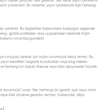
çici olarak çalışmaz hale gelebilir. Site, kanal yayın içeriklerini
nı yönlendirir. Bu nedenle, yayın içerikleriyle ilgili herhangi
r içerebilir. Bu bağlantılar kullanıcıların kolaylığını sağlamak
riği, gizlilik politikaları veya uygulamaları hakkında hiçbir
kullanıcı sorumluluğundadır.
eya sonuçsal zararlar için hiçbir sorumluluk kabul etmez. Bu
yayın kesintileri, bağlantı bozuklukları veya bilgi hataları
ve herhangi bir hukuki, finansal veya tıbbi danışmanlık hizmeti
 durumuyla" sunar. Site, herhangi bir garanti, açık veya zımni,
k veya ihlal olmama garantisi vermez. Kullanıcılar, siteyi
ki