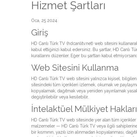
Hizmet Şartları
Oca, 25 2024
Giriş
HD Canlı Türk TV (hdcanlitv.net) web sitesini kullanara
kabul ettiğinizi kabul edersiniz. Bu şartlar, HD Canlı T
kurallarını düzenler. Eğer bu şartları kabul etmiyorsanı
Web Sitesini Kullanma
HD Canlı Türk TV web sitesini yalnızca kişisel, bilgile
sitesindeki tüm içerikleri izlemek, okumak ve paylaşmak
kopyalamak, dağıtmak veya yeniden yayınlamak yasaktı
değiştirilebilir veya kesilebilir.
İntelaktüel Mülkiyet Hakları
HD Canlı Türk TV web sitesinde yer alan tüm içerikler —
malzemeler — HD Canlı Türk TV veya ilgili sahiplerine ai
bir kısmının, yazılı izin alınmadan kopyalanması, dağıti