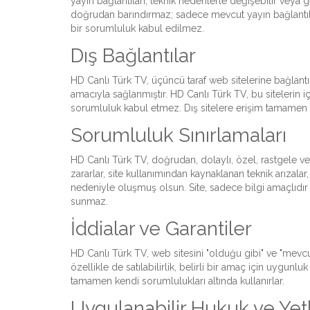
yayın bağlantıları, teknik nedenlerle değişebilir veya ge
doğrudan barındırmaz; sadece mevcut yayın bağlantıları
bir sorumluluk kabul edilmez.
Dış Bağlantılar
HD Canlı Türk TV, üçüncü taraf web sitelerine bağlantıla
amacıyla sağlanmıştır. HD Canlı Türk TV, bu sitelerin içe
sorumluluk kabul etmez. Dış sitelere erişim tamamen 
Sorumluluk Sınırlamaları
HD Canlı Türk TV, doğrudan, dolaylı, özel, rastgele v
zararlar, site kullanımından kaynaklanan teknik arızalar, 
nedeniyle oluşmuş olsun. Site, sadece bilgi amaçlıdır 
sunmaz.
İddialar ve Garantiler
HD Canlı Türk TV, web sitesini "olduğu gibi" ve "mevcut
özellikle de satılabilirlik, belirli bir amaç için uygunlu
tamamen kendi sorumlulukları altında kullanırlar.
Uygulanabilir Hukuk ve Yet