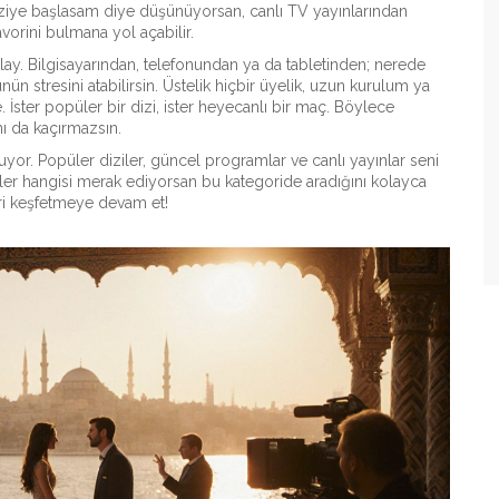
iziye başlasam diye düşünüyorsan, canlı TV yayınlarından
orini bulmana yol açabilir.
ay. Bilgisayarından, telefonundan ya da tabletinden; nerede
ün stresini atabilirsin. Üstelik hiçbir üyelik, uzun kurulum ya
İster popüler bir dizi, ister heyecanlı bir maç. Böylece
nı da kaçırmazsın.
uyor. Popüler diziler, güncel programlar ve canlı yayınlar seni
dler hangisi merak ediyorsan bu kategoride aradığını kolayca
eri keşfetmeye devam et!