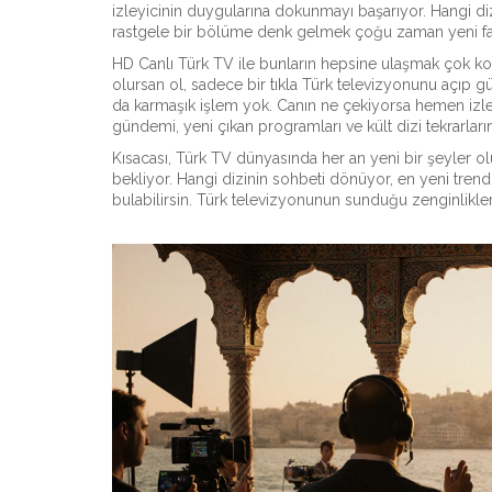
izleyicinin duygularına dokunmayı başarıyor. Hangi d
rastgele bir bölüme denk gelmek çoğu zaman yeni fav
HD Canlı Türk TV ile bunların hepsine ulaşmak çok kol
olursan ol, sadece bir tıkla Türk televizyonunu açıp gün
da karmaşık işlem yok. Canın ne çekiyorsa hemen izle. 
gündemi, yeni çıkan programları ve kült dizi tekrarları
Kısacası, Türk TV dünyasında her an yeni bir şeyler ol
bekliyor. Hangi dizinin sohbeti dönüyor, en yeni tren
bulabilirsin. Türk televizyonunun sunduğu zenginlikl