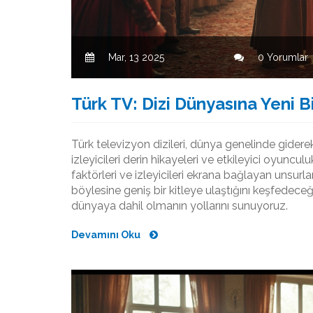
Mar, 13 2025
0 Yorumlar
Türk TV: Dizi Dünyasına Yeni B
Türk televizyon dizileri, dünya genelinde giderek 
izleyicileri derin hikayeleri ve etkileyici oyunc
faktörleri ve izleyicileri ekrana bağlayan unsurl
böylesine geniş bir kitleye ulaştığını keşfedeceğ
dünyaya dahil olmanın yollarını sunuyoruz.
Devamını Oku