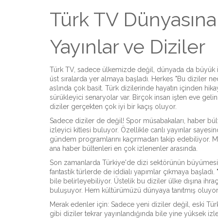
Türk TV Dünyasına 
Yayınlar ve Diziler
Türk TV, sadece ülkemizde değil, dünyada da büyük ilgi
üst sıralarda yer almaya başladı. Herkes "Bu diziler n
aslında çok basit. Türk dizilerinde hayatın içinden hik
sürükleyici senaryolar var. Birçok insan işten eve gel
diziler gerçekten çok iyi bir kaçış oluyor.
Sadece diziler de değil! Spor müsabakaları, haber bül
izleyici kitlesi buluyor. Özellikle canlı yayınlar sayesi
gündem programlarını kaçırmadan takip edebiliyor. Mis
ana haber bültenleri en çok izlenenler arasında.
Son zamanlarda Türkiye'de dizi sektörünün büyümesiyle b
fantastik türlerde de iddialı yapımlar çıkmaya başladı
bile belirleyebiliyor. Üstelik bu diziler ülke dışına ihra
buluşuyor. Hem kültürümüzü dünyaya tanıtmış oluyor
Merak edenler için: Sadece yeni diziler değil, eski Türk 
gibi diziler tekrar yayınlandığında bile yine yüksek iz