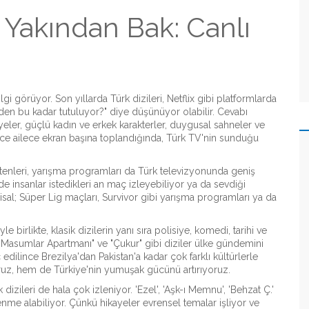
Yakından Bak: Canlı
 görüyor. Son yıllarda Türk dizileri, Netflix gibi platformlarda
eden bu kadar tutuluyor?" diye düşünüyor olabilir. Cevabı
ayeler, güçlü kadın ve erkek karakterler, duygusal sahneler ve
ince ailece ekran başına toplandığında, Türk TV'nin sunduğu
tenleri, yarışma programları da Türk televizyonunda geniş
nde insanlar istedikleri an maç izleyebiliyor ya da sevdiği
al; Süper Lig maçları, Survivor gibi yarışma programları ya da
irlikte, klasik dizilerin yanı sıra polisiye, komedi, tarihi ve
. "Masumlar Apartmanı" ve "Çukur" gibi diziler ülke gündemini
ç edilince Brezilya'dan Pakistan'a kadar çok farklı kültürlerle
uz, hem de Türkiye'nin yumuşak gücünü artırıyoruz.
dizileri de hala çok izleniyor. 'Ezel', 'Aşk-ı Memnu', 'Behzat Ç.'
lenme alabiliyor. Çünkü hikayeler evrensel temalar işliyor ve