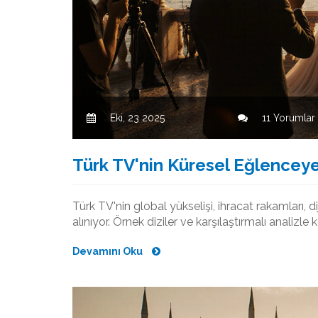
Eki, 23 2025
11 Yorumlar
Türk TV'nin Küresel Eğlenceye
Türk TV'nin global yükselişi, ihracat rakamları, di
alınıyor. Örnek diziler ve karşılaştırmalı analizl
Devamını Oku