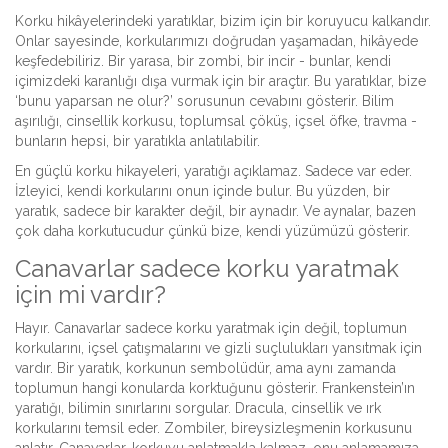
Korku hikâyelerindeki yaratıklar, bizim için bir koruyucu kalkandır.
Onlar sayesinde, korkularımızı doğrudan yaşamadan, hikâyede
keşfedebiliriz. Bir yarasa, bir zombi, bir incir - bunlar, kendi
içimizdeki karanlığı dışa vurmak için bir araçtır. Bu yaratıklar, bize
‘bunu yaparsan ne olur?’ sorusunun cevabını gösterir. Bilim
aşırılığı, cinsellik korkusu, toplumsal çöküş, içsel öfke, travma -
bunların hepsi, bir yaratıkla anlatılabilir.
En güçlü korku hikayeleri, yaratığı açıklamaz. Sadece var eder.
İzleyici, kendi korkularını onun içinde bulur. Bu yüzden, bir
yaratık, sadece bir karakter değil, bir aynadır. Ve aynalar, bazen
çok daha korkutucudur çünkü bize, kendi yüzümüzü gösterir.
Canavarlar sadece korku yaratmak
için mi vardır?
Hayır. Canavarlar sadece korku yaratmak için değil, toplumun
korkularını, içsel çatışmalarını ve gizli suçlulukları yansıtmak için
vardır. Bir yaratık, korkunun sembolüdür, ama aynı zamanda
toplumun hangi konularda korktuğunu gösterir. Frankenstein’ın
yaratığı, bilimin sınırlarını sorgular. Dracula, cinsellik ve ırk
korkularını temsil eder. Zombiler, bireysizleşmenin korkusunu