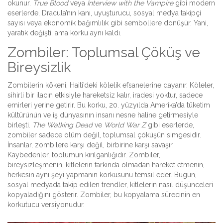
okunur.
True Blood
veya
Interview with the Vampire
gibi modern
eserlerde, Dracula’nın kanı, uyuşturucu, sosyal medya takipçi
sayısı veya ekonomik bağımlılık gibi sembollere dönüşür. Yani,
yaratık değişti, ama korku aynı kaldı.
Zombiler: Toplumsal Çöküş ve
Bireysizlik
Zombilerin kökeni, Haiti’deki kölelik efsanelerine dayanır. Köleler,
sihirli bir ilacın etkisiyle hareketsiz kalır, iradesi yoktur, sadece
emirleri yerine getirir. Bu korku, 20. yüzyılda Amerika’da tüketim
kültürünün ve iş dünyasının insanı nesne haline getirmesiyle
birleşti.
The Walking Dead
ve
World War Z
gibi eserlerde,
zombiler sadece ölüm değil, toplumsal çöküşün simgesidir.
İnsanlar, zombilere karşı değil, birbirine karşı savaşır.
Kaybedenler, toplumun kırılganlığıdır. Zombiler,
bireysizleşmenin, kitlelerin farkında olmadan hareket etmenin,
herkesin aynı şeyi yapmanın korkusunu temsil eder. Bugün,
sosyal medyada takip edilen trendler, kitlelerin nasıl düşünceleri
kopyaladığını gösterir. Zombiler, bu kopyalama sürecinin en
korkutucu versiyonudur.