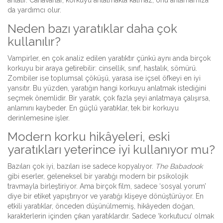
anlatır. Canavarlar, korkuyu anlatmakla kalmaz, onu anlamamıza
da yardımcı olur.
Neden bazı yaratıklar daha çok
kullanılır?
Vampirler, en çok analiz edilen yaratıktır çünkü aynı anda birçok
korkuyu bir araya getirebilir: cinsellik, sınıf, hastalık, sömürü.
Zombiler ise toplumsal çöküşü, yarasa ise içsel öfkeyi en iyi
yansıtır. Bu yüzden, yaratığın hangi korkuyu anlatmak istediğini
seçmek önemlidir. Bir yaratık, çok fazla şeyi anlatmaya çalışırsa,
anlamını kaybeder. En güçlü yaratıklar, tek bir korkuyu
derinlemesine işler.
Modern korku hikâyeleri, eski
yaratıkları yeterince iyi kullanıyor mu?
Bazıları çok iyi, bazıları ise sadece kopyalıyor.
The Babadook
gibi eserler, geleneksel bir yaratığı modern bir psikolojik
travmayla birleştiriyor. Ama birçok film, sadece ‘sosyal yorum’
diye bir etiket yapıştırıyor ve yaratığı klişeye dönüştürüyor. En
etkili yaratıklar, önceden düşünülmemiş, hikâyeden doğan,
karakterlerin içinden çıkan yaratıklardır. Sadece ‘korkutucu’ olmak