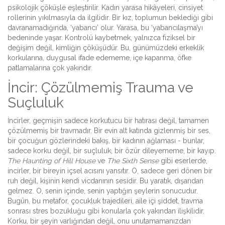
psikolojik çöküşle eşleştirilir. Kadın yarasa hikâyeleri, cinsiyet
rollerinin yıkılmasıyla da ilgilidir. Bir kız, toplumun beklediği gibi
davranamadığında, ‘yabancı’ olur. Yarasa, bu ‘yabancılaşma’yı
bedeninde yaşar. Kontrolü kaybetmek, yalnızca fiziksel bir
değişim değil, kimliğin çöküşüdür. Bu, günümüzdeki erkeklik
korkularına, duygusal ifade edememe, içe kapanma, öfke
patlamalarına çok yakındır.
İncir: Çözülmemiş Trauma ve
Suçluluk
İncirler, geçmişin sadece korkutucu bir hatırası değil, tamamen
çözülmemiş bir travmadır. Bir evin alt katında gizlenmiş bir ses,
bir çocuğun gözlerindeki bakış, bir kadının ağlaması - bunlar,
sadece korku değil, bir suçluluk, bir özür dileyememe, bir kayıp.
The Haunting of Hill House
ve
The Sixth Sense
gibi eserlerde,
incirler, bir bireyin içsel acısını yansıtır. O, sadece geri dönen bir
ruh değil, kişinin kendi vicdanının sesidir. Bu yaratık, dışarıdan
gelmez. O, senin içinde, senin yaptığın şeylerin sonucudur.
Bugün, bu metafor, çocukluk trajedileri, aile içi şiddet, travma
sonrası stres bozukluğu gibi konularla çok yakından ilişkilidir.
Korku, bir şeyin varlığından değil, onu unutamamanızdan