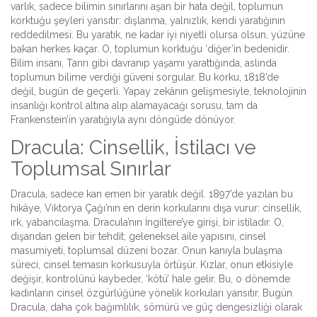
varlık, sadece bilimin sınırlarını aşan bir hata değil, toplumun
korktuğu şeyleri yansıtır: dışlanma, yalnızlık, kendi yaratığının
reddedilmesi. Bu yaratık, ne kadar iyi niyetli olursa olsun, yüzüne
bakan herkes kaçar. O, toplumun korktuğu ‘diğer’in bedenidir.
Bilim insanı, Tanrı gibi davranıp yaşamı yarattığında, aslında
toplumun bilime verdiği güveni sorgular. Bu korku, 1818’de
değil, bugün de geçerli. Yapay zekânın gelişmesiyle, teknolojinin
insanlığı kontrol altına alıp alamayacağı sorusu, tam da
Frankenstein’in yaratığıyla aynı döngüde dönüyor.
Dracula: Cinsellik, İstilacı ve
Toplumsal Sınırlar
Dracula, sadece kan emen bir yaratık değil. 1897’de yazılan bu
hikâye, Viktorya Çağı’nın en derin korkularını dışa vurur: cinsellik,
ırk, yabancılaşma. Dracula’nın İngiltere’ye girişi, bir istiladır. O,
dışarıdan gelen bir tehdit; geleneksel aile yapısını, cinsel
masumiyeti, toplumsal düzeni bozar. Onun kanıyla bulaşma
süreci, cinsel temasın korkusuyla örtüşür. Kızlar, onun etkisiyle
değişir, kontrolünü kaybeder, ‘kötü’ hale gelir. Bu, o dönemde
kadınların cinsel özgürlüğüne yönelik korkuları yansıtır. Bugün
Dracula, daha çok bağımlılık, sömürü ve güç dengesizliği olarak