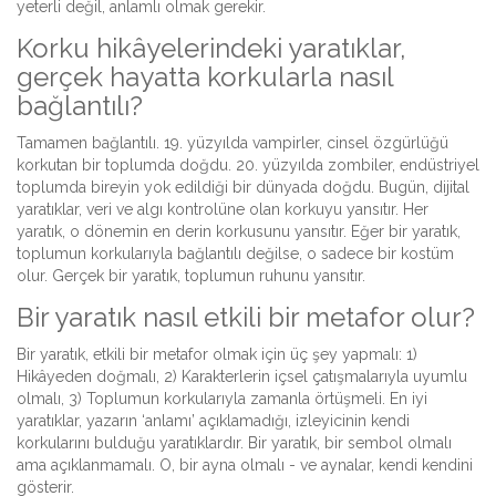
yeterli değil, anlamlı olmak gerekir.
Korku hikâyelerindeki yaratıklar,
gerçek hayatta korkularla nasıl
bağlantılı?
Tamamen bağlantılı. 19. yüzyılda vampirler, cinsel özgürlüğü
korkutan bir toplumda doğdu. 20. yüzyılda zombiler, endüstriyel
toplumda bireyin yok edildiği bir dünyada doğdu. Bugün, dijital
yaratıklar, veri ve algı kontrolüne olan korkuyu yansıtır. Her
yaratık, o dönemin en derin korkusunu yansıtır. Eğer bir yaratık,
toplumun korkularıyla bağlantılı değilse, o sadece bir kostüm
olur. Gerçek bir yaratık, toplumun ruhunu yansıtır.
Bir yaratık nasıl etkili bir metafor olur?
Bir yaratık, etkili bir metafor olmak için üç şey yapmalı: 1)
Hikâyeden doğmalı, 2) Karakterlerin içsel çatışmalarıyla uyumlu
olmalı, 3) Toplumun korkularıyla zamanla örtüşmeli. En iyi
yaratıklar, yazarın ‘anlamı’ açıklamadığı, izleyicinin kendi
korkularını bulduğu yaratıklardır. Bir yaratık, bir sembol olmalı
ama açıklanmamalı. O, bir ayna olmalı - ve aynalar, kendi kendini
gösterir.