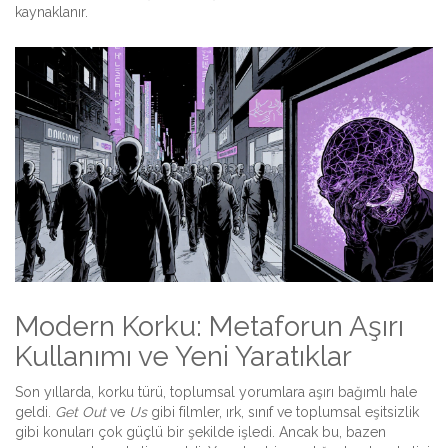
kaynaklanır.
Modern Korku: Metaforun Aşırı
Kullanımı ve Yeni Yaratıklar
Son yıllarda, korku türü, toplumsal yorumlara aşırı bağımlı hale
geldi.
Get Out
ve
Us
gibi filmler, ırk, sınıf ve toplumsal eşitsizlik
gibi konuları çok güçlü bir şekilde işledi. Ancak bu, bazen