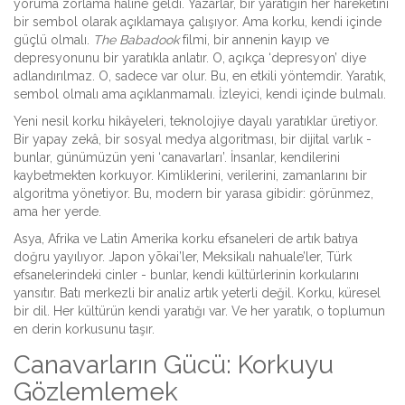
yoruma zorlama haline geldi. Yazarlar, bir yaratığın her hareketini
bir sembol olarak açıklamaya çalışıyor. Ama korku, kendi içinde
güçlü olmalı.
The Babadook
filmi, bir annenin kayıp ve
depresyonunu bir yaratıkla anlatır. O, açıkça ‘depresyon’ diye
adlandırılmaz. O, sadece var olur. Bu, en etkili yöntemdir. Yaratık,
sembol olmalı ama açıklanmamalı. İzleyici, kendi içinde bulmalı.
Yeni nesil korku hikâyeleri, teknolojiye dayalı yaratıklar üretiyor.
Bir yapay zekâ, bir sosyal medya algoritması, bir dijital varlık -
bunlar, günümüzün yeni ‘canavarları’. İnsanlar, kendilerini
kaybetmekten korkuyor. Kimliklerini, verilerini, zamanlarını bir
algoritma yönetiyor. Bu, modern bir yarasa gibidir: görünmez,
ama her yerde.
Asya, Afrika ve Latin Amerika korku efsaneleri de artık batıya
doğru yayılıyor. Japon yōkai’ler, Meksikalı nahuale’ler, Türk
efsanelerindeki cinler - bunlar, kendi kültürlerinin korkularını
yansıtır. Batı merkezli bir analiz artık yeterli değil. Korku, küresel
bir dil. Her kültürün kendi yaratığı var. Ve her yaratık, o toplumun
en derin korkusunu taşır.
Canavarların Gücü: Korkuyu
Gözlemlemek