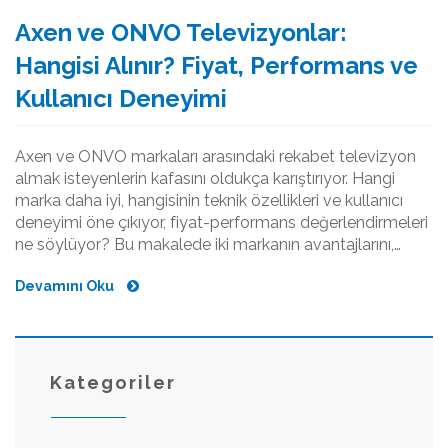
Axen ve ONVO Televizyonlar:
Hangisi Alınır? Fiyat, Performans ve
Kullanıcı Deneyimi
Axen ve ONVO markaları arasındaki rekabet televizyon
almak isteyenlerin kafasını oldukça karıştırıyor. Hangi
marka daha iyi, hangisinin teknik özellikleri ve kullanıcı
deneyimi öne çıkıyor, fiyat-performans değerlendirmeleri
ne söylüyor? Bu makalede iki markanın avantajlarını,
dezavantajlarını ve güncel kullanıcı yorumlarını detaylıca
Devamını Oku
masaya yatırıyorum. Gerçek veriler, ipuçları ve en güncel
bilgilerle seçim yaparken kafanız hiç karışmayacak bir
rehber hazırladım.
Kategoriler