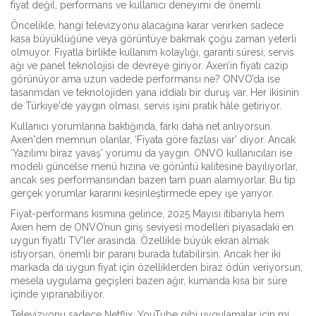
fiyat değil, performans ve kullanıcı deneyimi de önemli.
Öncelikle, hangi televizyonu alacağına karar verirken sadece
kasa büyüklüğüne veya görüntüye bakmak çoğu zaman yeterli
olmuyor. Fiyatla birlikte kullanım kolaylığı, garanti süresi, servis
ağı ve panel teknolojisi de devreye giriyor. Axen’in fiyatı cazip
görünüyor ama uzun vadede performansı ne? ONVO’da ise
tasarımdan ve teknolojiden yana iddialı bir duruş var. Her ikisinin
de Türkiye'de yaygın olması, servis işini pratik hâle getiriyor.
Kullanıcı yorumlarına baktığında, farkı daha net anlıyorsun.
Axen'den memnun olanlar, ‘Fiyata göre fazlası var’ diyor. Ancak
‘Yazılımı biraz yavaş’ yorumu da yaygın. ONVO kullanıcıları ise
modeli güncelse menü hızına ve görüntü kalitesine bayılıyorlar,
ancak ses performansından bazen tam puan alamıyorlar. Bu tip
gerçek yorumlar kararını kesinleştirmede epey işe yarıyor.
Fiyat-performans kısmına gelince, 2025 Mayısı itibarıyla hem
Axen hem de ONVO’nun giriş seviyesi modelleri piyasadaki en
uygun fiyatlı TV’ler arasında. Özellikle büyük ekran almak
istiyorsan, önemli bir paranı burada tutabilirsin. Ancak her iki
markada da uygun fiyat için özelliklerden biraz ödün veriyorsun;
mesela uygulama geçişleri bazen ağır, kumanda kısa bir süre
içinde yıpranabiliyor.
Televizyonu sadece Netflix, YouTube gibi uygulamalar için mi