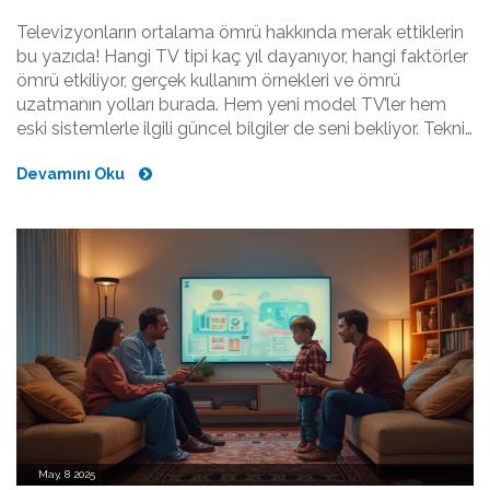
Televizyonların ortalama ömrü hakkında merak ettiklerin
bu yazıda! Hangi TV tipi kaç yıl dayanıyor, hangi faktörler
ömrü etkiliyor, gerçek kullanım örnekleri ve ömrü
uzatmanın yolları burada. Hem yeni model TV’ler hem
eski sistemlerle ilgili güncel bilgiler de seni bekliyor. Teknik
veriler ve pratik ipuçlarıyla dolu kapsamlı bir kaynak.
Devamını Oku
May, 8 2025