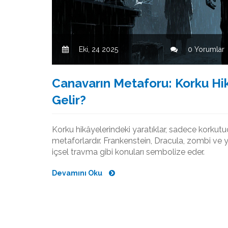
Eki, 24 2025
0 Yorumlar
Canavarın Metaforu: Korku Hi
Gelir?
Korku hikâyelerindeki yaratıklar, sadece korkutuc
metaforlardır. Frankenstein, Dracula, zombi ve ya
içsel travma gibi konuları sembolize eder.
Devamını Oku