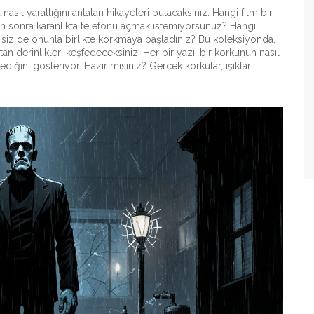
sıl yarattığını anlatan hikayeleri bulacaksınız. Hangi film bir
ikten sonra karanlıkta telefonu açmak istemiyorsunuz? Hangi
, siz de onunla birlikte korkmaya başladınız? Bu koleksiyonda,
an derinlikleri keşfedeceksiniz. Her bir yazı, bir korkunun nasıl
iğini gösteriyor. Hazır mısınız? Gerçek korkular, ışıkları