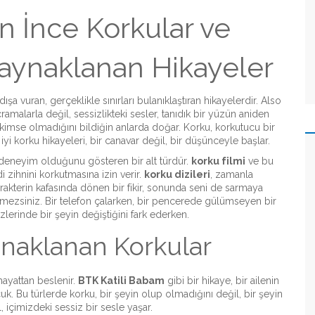
En İnce Korkular ve
aynaklanan Hikayeler
ışa vuran, gerçeklikle sınırları bulanıklaştıran hikayelerdir
. Also
çramalarla değil, sessizlikteki sesler, tanıdık bir yüzün aniden
 kimse olmadığını bildiğin anlarda doğar.
Korku, korkutucu bir
iyi korku hikayeleri, bir canavar değil, bir düşünceyle başlar.
r deneyim olduğunu gösteren bir alt türdür
.
korku filmi
ve
bu
i zihnini korkutmasına izin verir.
korku dizileri
,
zamanla
karakterin kafasında dönen bir fikir, sonunda seni de sarmaya
lemezsiniz. Bir telefon çalarken, bir pencerede gülümseyen bir
erinde bir şeyin değiştiğini fark ederken.
naklanan Korkular
hayattan beslenir.
BTK Katili Babam
gibi bir hikaye, bir ailenin
cuk. Bu türlerde korku, bir şeyin olup olmadığını değil, bir şeyin
, içimizdeki sessiz bir sesle yaşar
.