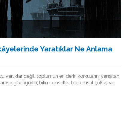
kâyelerinde Yaratıklar Ne Anlama
u varlıklar değil, toplumun en derin korkularını yansıtan
rasa gibi figürler, bilim, cinsellik, toplumsal çöküş ve