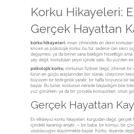
Korku Hikayeleri: 
Gerçek Hayattan K
korku hikayeleri
,
insan zihnindeki en derin korkuları d
known as
psikolojik korku
, bu tür, sadece can sıkıcı sı
değişmesi, ya da birinin sana baktığını hissettiğin ama
şey değil, korkutulan şeyin içinde saklı. Bu yüzden en 
psikolojik korku
,
korkunun fiziksel değil, zihinsel bi
türün en güçlü araçlarından biri
olarak, izleyicinin kend
büyüyen bir tedirginlik yaratır; bir hafta boyunca bir 
başlar
. Bu türler, korkunun nerede başladığını bile bi
yüz görürken, ya da bir çocukla konuşurken, onun gözl
Gerçek Hayattan Kay
En etkileyici korku hikayeleri, kurgudan değil, gerçek 
içindeki karanlığı anlatır — bir baba, bir komşu, bir ço
olabileceğini
düşünmekle başlar.
Korku, dışarıda değil