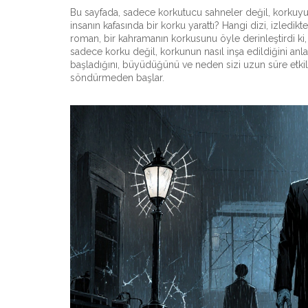
Bu sayfada, sadece korkutucu sahneler değil, korkuyu na
insanın kafasında bir korku yarattı? Hangi dizi, izled
roman, bir kahramanın korkusunu öyle derinleştirdi ki
sadece korku değil, korkunun nasıl inşa edildiğini anlat
başladığını, büyüdüğünü ve neden sizi uzun süre etkiled
söndürmeden başlar.