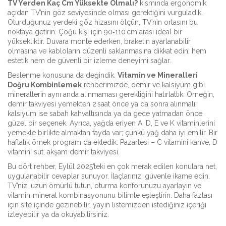
TV Yerden Kaç Cm Yüksekte Olmalı?
kısmında ergonomik
açıdan TV’nin göz seviyesinde olması gerektiğini vurguladık.
Oturduğunuz yerdeki göz hizasını ölçün, TV’nin ortasını bu
noktaya getirin. Çoğu kişi için 90‑110 cm arası ideal bir
yüksekliktir. Duvara monte ederken, braketin ayarlanabilir
olmasına ve kabloların düzenli saklanmasına dikkat edin; hem
estetik hem de güvenli bir izleme deneyimi sağlar.
Beslenme konusuna da değindik.
Vitamin ve Mineralleri
Doğru Kombinlemek
rehberimizde, demir ve kalsiyum gibi
minerallerin aynı anda alınmaması gerektiğini hatırlattık. Örneğin,
demir takviyesi yemekten 2 saat önce ya da sonra alınmalı;
kalsiyum ise sabah kahvaltısında ya da gece yatmadan önce
güzel bir seçenek. Ayrıca, yağda eriyen A, D, E ve K vitaminlerini
yemekle birlikte almaktan fayda var; çünkü yağ daha iyi emilir. Bir
haftalık örnek program da ekledik: Pazartesi – C vitamini kahve, D
vitamini süt, akşam demir takviyesi.
Bu dört rehber, Eylül 2025’teki en çok merak edilen konulara net,
uygulanabilir cevaplar sunuyor. İlaçlarınızı güvenle ikame edin,
TV’nizi uzun ömürlü tutun, oturma konforunuzu ayarlayın ve
vitamin‑mineral kombinasyonunu bilimle eşleştirin. Daha fazlası
için site içinde gezinebilir, yayın listemizden istediğiniz içeriği
izleyebilir ya da okuyabilirsiniz.