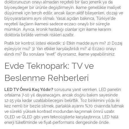
doktorunuzun onayı almadan reçeteli bir ilacı jenerik ya da
biyoeşdeğer bir ürünle değiştirmeyin. İkame genellikle maliyet
düşürmek için tercih edilir, ancak ilacın aktif bileşenleri, dozajı ve
biyoyararlanımı aynı olmalı. Yasal açıdan bakınca, Türkiye'de
reçeteli ilaçların ikamesi sadece eczacı onaylı bir süreçle
mümkün. Ayrıca, kronik hastalığı olanlar için ikame kararını
doktorla birlikte vermek riskleri azaltır.
Pratik bir kontrol listesi ekledik: 1) Etkin madde aynı mı? 2) Dozaj
eşleşiyor mu? 3) Yan etkiler karşılaştırıldı mı? 4) Eczacı onayı
alındı mı? Bu sorulara “evet” diyorsanız, ikame yapabilirsiniz.
Evde Teknopark: TV ve
Beslenme Rehberleri
LED TV Ömrü Kaç Yıldır?
sorusuna yanıt verirken, LED panelin
ortalama 7‑10 yıl dayanacağını, ancak doğru bakım sayesinde
12‑15 yıla kadar uzatılabileceğini belirttik. Toz birikimini yılda iki
kez nemli bir bezle silmek, parlaklık ayarını %70 civarında tutmak
ve sürekli yüksek kontrast modundan kaçınmak ömrü uzatır.
OLED ve QLED gibi yeni teknolojilerle karşılaştırınca, LED hâlâ
enerji tüketiminde ve fiyat‑performans dengesinde önde.