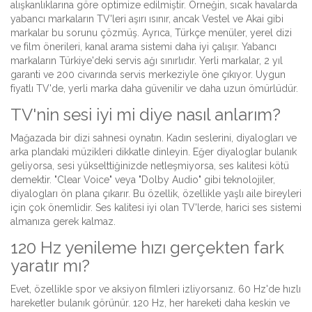
alışkanlıklarına göre optimize edilmiştir. Örneğin, sıcak havalarda
yabancı markaların TV'leri aşırı ısınır, ancak Vestel ve Akai gibi
markalar bu sorunu çözmüş. Ayrıca, Türkçe menüler, yerel dizi
ve film önerileri, kanal arama sistemi daha iyi çalışır. Yabancı
markaların Türkiye'deki servis ağı sınırlıdır. Yerli markalar, 2 yıl
garanti ve 200 civarında servis merkeziyle öne çıkıyor. Uygun
fiyatlı TV'de, yerli marka daha güvenilir ve daha uzun ömürlüdür.
TV'nin sesi iyi mi diye nasıl anlarım?
Mağazada bir dizi sahnesi oynatın. Kadın seslerini, diyalogları ve
arka plandaki müzikleri dikkatle dinleyin. Eğer diyaloglar bulanık
geliyorsa, sesi yükselttiğinizde netleşmiyorsa, ses kalitesi kötü
demektir. "Clear Voice" veya "Dolby Audio" gibi teknolojiler,
diyalogları ön plana çıkarır. Bu özellik, özellikle yaşlı aile bireyleri
için çok önemlidir. Ses kalitesi iyi olan TV'lerde, harici ses sistemi
almanıza gerek kalmaz.
120 Hz yenileme hızı gerçekten fark
yaratır mı?
Evet, özellikle spor ve aksiyon filmleri izliyorsanız. 60 Hz'de hızlı
hareketler bulanık görünür. 120 Hz, her hareketi daha keskin ve