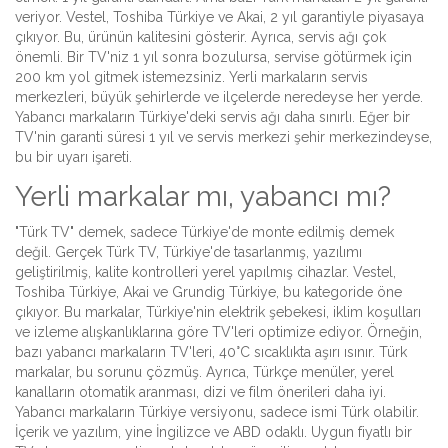
veriyor. Vestel, Toshiba Türkiye ve Akai, 2 yıl garantiyle piyasaya
çıkıyor. Bu, ürünün kalitesini gösterir. Ayrıca, servis ağı çok
önemli. Bir TV'niz 1 yıl sonra bozulursa, servise götürmek için
200 km yol gitmek istemezsiniz. Yerli markaların servis
merkezleri, büyük şehirlerde ve ilçelerde neredeyse her yerde.
Yabancı markaların Türkiye'deki servis ağı daha sınırlı. Eğer bir
TV'nin garanti süresi 1 yıl ve servis merkezi şehir merkezindeyse,
bu bir uyarı işareti.
Yerli markalar mı, yabancı mı?
"Türk TV" demek, sadece Türkiye'de monte edilmiş demek
değil. Gerçek Türk TV, Türkiye'de tasarlanmış, yazılımı
geliştirilmiş, kalite kontrolleri yerel yapılmış cihazlar. Vestel,
Toshiba Türkiye, Akai ve Grundig Türkiye, bu kategoride öne
çıkıyor. Bu markalar, Türkiye'nin elektrik şebekesi, iklim koşulları
ve izleme alışkanlıklarına göre TV'leri optimize ediyor. Örneğin,
bazı yabancı markaların TV'leri, 40°C sıcaklıkta aşırı ısınır. Türk
markalar, bu sorunu çözmüş. Ayrıca, Türkçe menüler, yerel
kanalların otomatik aranması, dizi ve film önerileri daha iyi.
Yabancı markaların Türkiye versiyonu, sadece ismi Türk olabilir.
İçerik ve yazılım, yine İngilizce ve ABD odaklı. Uygun fiyatlı bir