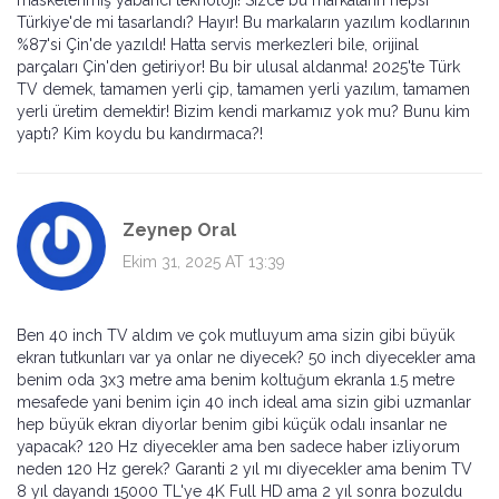
maskelenmiş yabancı teknoloji! Sizce bu markaların hepsi
Türkiye'de mi tasarlandı? Hayır! Bu markaların yazılım kodlarının
%87'si Çin'de yazıldı! Hatta servis merkezleri bile, orijinal
parçaları Çin'den getiriyor! Bu bir ulusal aldanma! 2025'te Türk
TV demek, tamamen yerli çip, tamamen yerli yazılım, tamamen
yerli üretim demektir! Bizim kendi markamız yok mu? Bunu kim
yaptı? Kim koydu bu kandırmaca?!
Zeynep Oral
Ekim 31, 2025 AT 13:39
Ben 40 inch TV aldım ve çok mutluyum ama sizin gibi büyük
ekran tutkunları var ya onlar ne diyecek? 50 inch diyecekler ama
benim oda 3x3 metre ama benim koltuğum ekranla 1.5 metre
mesafede yani benim için 40 inch ideal ama sizin gibi uzmanlar
hep büyük ekran diyorlar benim gibi küçük odalı insanlar ne
yapacak? 120 Hz diyecekler ama ben sadece haber izliyorum
neden 120 Hz gerek? Garanti 2 yıl mı diyecekler ama benim TV
8 yıl dayandı 15000 TL'ye 4K Full HD ama 2 yıl sonra bozuldu