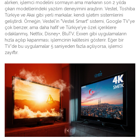
alırken, işlemci modelini sormayın ama markanın son 2 yılda
çıkan modellerindeki yazılım deneyimini araştırın. Vestel, Toshiba
Türkiye ve Akai gibi yerli markalar, kendi işletim sistemlerini
geliştirdi. Örneğin, Vestel'in "Vestel Smart" sistemi, Google TV'ye
çok benzer, ama daha hafif ve Türkiye'ye özel içeriklere
odaklanmış. Netflix, Disney+, BluTV, Exxen gibi uygulamaların
hızla açılıp kapanması, işlemcinin kalitesini gösterir. Eğer bir
TV'de bu uygulamalar 5 saniyeden fazla açılıyorsa, işlemci
zayıftır.