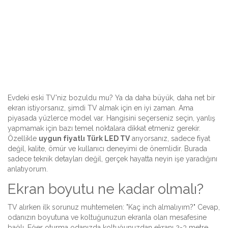
Evdeki eski TV'niz bozuldu mu? Ya da daha büyük, daha net bir
ekran istiyorsanız, şimdi TV almak için en iyi zaman. Ama
piyasada yüzlerce model var. Hangisini seçerseniz seçin, yanlış
yapmamak için bazı temel noktalara dikkat etmeniz gerekir.
Özellikle
uygun fiyatlı Türk LED TV
arıyorsanız, sadece fiyat
değil, kalite, ömür ve kullanıcı deneyimi de önemlidir. Burada
sadece teknik detayları değil, gerçek hayatta neyin işe yaradığını
anlatıyorum.
Ekran boyutu ne kadar olmalı?
TV alırken ilk sorunuz muhtemelen: "Kaç inch almalıyım?" Cevap,
odanızın boyutuna ve koltuğunuzun ekranla olan mesafesine
bağlı. Eğer oturma odanızda koltuğunuzdan ekranı 2-3 metre