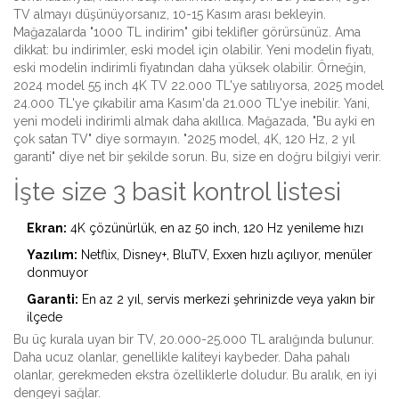
TV almayı düşünüyorsanız, 10-15 Kasım arası bekleyin.
Mağazalarda "1000 TL indirim" gibi teklifler görürsünüz. Ama
dikkat: bu indirimler, eski model için olabilir. Yeni modelin fiyatı,
eski modelin indirimli fiyatından daha yüksek olabilir. Örneğin,
2024 model 55 inch 4K TV 22.000 TL'ye satılıyorsa, 2025 model
24.000 TL'ye çıkabilir ama Kasım'da 21.000 TL'ye inebilir. Yani,
yeni modeli indirimli almak daha akıllıca. Mağazada, "Bu ayki en
çok satan TV" diye sormayın. "2025 model, 4K, 120 Hz, 2 yıl
garanti" diye net bir şekilde sorun. Bu, size en doğru bilgiyi verir.
İşte size 3 basit kontrol listesi
Ekran:
4K çözünürlük, en az 50 inch, 120 Hz yenileme hızı
Yazılım:
Netflix, Disney+, BluTV, Exxen hızlı açılıyor, menüler
donmuyor
Garanti:
En az 2 yıl, servis merkezi şehrinizde veya yakın bir
ilçede
Bu üç kurala uyan bir TV, 20.000-25.000 TL aralığında bulunur.
Daha ucuz olanlar, genellikle kaliteyi kaybeder. Daha pahalı
olanlar, gerekmeden ekstra özelliklerle doludur. Bu aralık, en iyi
dengeyi sağlar.