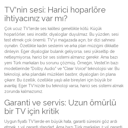
TV'nin sesi: Harici hoparlöre
ihtiyacınız var mı?
Çok ucuz TV'lerde ses kalitesi genellikle kötü. Küçük
hoparlörler, sesi inceltir, diyaloglar duyulmaz. Bu yüzden, sesi
test etmek çok önemli. TV'yi mağazada açın, bir dizi sahnesi
oynatın. Özellikle kadın seslerini ve arka plan müziğini dikkatle
dinleyin. Eğer diyaloglar bulanık geliyorsa, sesi yükseltip de
netleşmiyorsa, harici bir ses sistemi almanız gerekir. Ama bazı
yeni Türk markaları bu sorunu çözmüş. Örneğin, Vestel'in bazı
modellerinde "Dolby Audio" ve "Clear Voice" teknolojisi var. Bu
teknoloji, arka plandaki müzikleri bastırır, diyalogları ön plana
çıkarır. Bu özellik, özellikle yaşlı aile bireyleri için büyük bir
avantaj. Eğer TV'nizde bu teknoloji varsa, harici ses sistemi almak
zorunda kalmazsınız.
Garanti ve servis: Uzun ömürlü
bir TV için kritik
Uygun fiyatlı TV'lerde en büyük hata, garanti süresini göz ardı
etmek. 1 yıl garanti standart. Ama bazı Türk markaları 2 yıl garanti