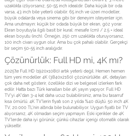
uzaklıkta izliyorsanız, 50-55 inch idealdir. Daha küçük bir oda
varsa, 43 inch bile yeterli olabilir. 65 inch ve üzeri modeller,
büyük odalarda veya sinema gibi bir deneyim isteyenler için.
Ama unutmayın: küçük bir odada büyük bir ekran, göz yorar.
Ekran boyutuyla ilgili basit bir kural: mesafe (cm) / 2.5 = ideal
ekran boyutu (inch). Örneğin, 250 cm uzaklıkta oturuyorsanız,
100 inch civarı uygun olur. Ama bu çok pahalı olabilir. Gerçekçi
bir seçim 50-55 inch aralığıdır.
Çözünürlük: Full HD mi, 4K mı?
2025'te Full HD (1920x1080) artık yeterli değil. Hemen hemen
tüm yeni modeller 4K (3840x2160) çözünürlükte. 4K, detayları
çok daha net gösterir, özellikle dizi ve belgesel izlerken fark
edilir. Hatta bazı Türk kanalları bile 4K yayın yapıyor. Full HD
TV'yi 4K'dan 3-4 kat daha ucuz bulabilirsiniz, ama bu tasarruf
kısa ömürlü. 4K TV'lerin fiyatı son 2 yılda %40 düştü. 50 inch 4K
TV, 20.000 TL'nin altında bile bulunabiliyor. Uygun fiyatlı bir TV
alıyorsanız, 4K olmadan seçim yapmayın. Eski içerikler de 4K
TV'lerde daha iyi görünür, çünkü cihazlar içeriği otomatik olarak
yükseltir.