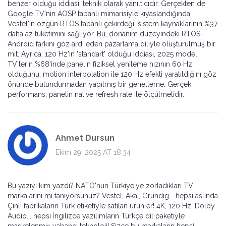
benzer olduğu iddiası, teknik olarak yanıltıcıdır. Gerçekten de
Google TV'nin AOSP tabanlı mimarisiyle kıyaslandığında,
Vestel'in özgün RTOS tabanlı çekirdeği, sistem kaynaklarının %37
daha az tüketimini sağlıyor. Bu, donanım düzeyindeki RTOS-
Android farkını göz ardı eden pazarlama diliyle oluşturulmuş bir
mit. Ayrıca, 120 Hz'in 'standart' olduğu iddiası, 2025 model
TV'lerin %68'inde panelin fiziksel yenileme hızının 60 Hz
olduğunu, motion interpolation ile 120 Hz efekti yaratıldığını göz
önünde bulundurmadan yapılmış bir genelleme. Gerçek
performans, panelin native refresh rate ile ölçülmelidir.
Ahmet Dursun
Ekim 29, 2025 AT 18:34
Bu yazıyı kim yazdı? NATO'nun Türkiye'ye zorladıkları TV
markalarını mı tanıyorsunuz? Vestel, Akai, Grundig... hepsi aslında
Çinli fabrikaların Türk etiketiyle satılan ürünler! 4K, 120 Hz, Dolby
Audio... hepsi İngilizce yazılımların Türkçe dil paketiyle