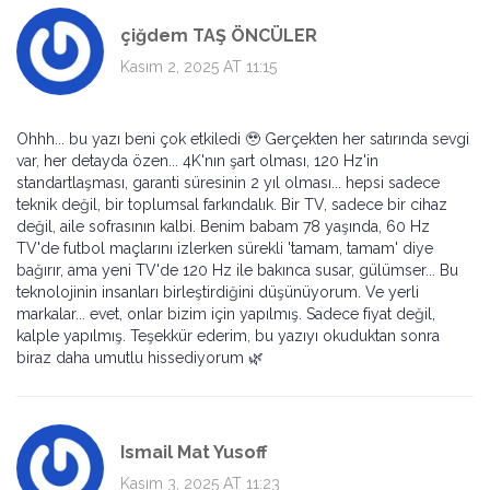
çiğdem TAŞ ÖNCÜLER
Kasım 2, 2025 AT 11:15
Ohhh... bu yazı beni çok etkiledi 🥹 Gerçekten her satırında sevgi
var, her detayda özen... 4K'nın şart olması, 120 Hz'in
standartlaşması, garanti süresinin 2 yıl olması... hepsi sadece
teknik değil, bir toplumsal farkındalık. Bir TV, sadece bir cihaz
değil, aile sofrasının kalbi. Benim babam 78 yaşında, 60 Hz
TV'de futbol maçlarını izlerken sürekli 'tamam, tamam' diye
bağırır, ama yeni TV'de 120 Hz ile bakınca susar, gülümser... Bu
teknolojinin insanları birleştirdiğini düşünüyorum. Ve yerli
markalar... evet, onlar bizim için yapılmış. Sadece fiyat değil,
kalple yapılmış. Teşekkür ederim, bu yazıyı okuduktan sonra
biraz daha umutlu hissediyorum 🌿
Ismail Mat Yusoff
Kasım 3, 2025 AT 11:23