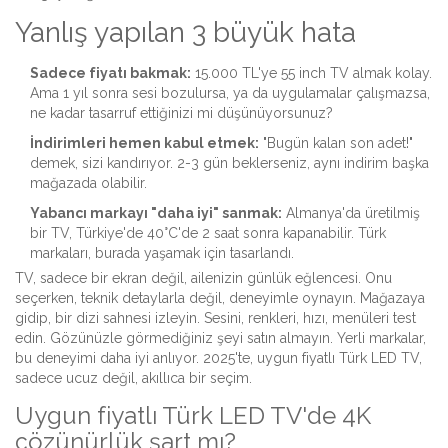
Yanlış yapılan 3 büyük hata
Sadece fiyatı bakmak:
15.000 TL'ye 55 inch TV almak kolay.
Ama 1 yıl sonra sesi bozulursa, ya da uygulamalar çalışmazsa,
ne kadar tasarruf ettiğinizi mi düşünüyorsunuz?
İndirimleri hemen kabul etmek:
"Bugün kalan son adet!"
demek, sizi kandırıyor. 2-3 gün beklerseniz, aynı indirim başka
mağazada olabilir.
Yabancı markayı "daha iyi" sanmak:
Almanya'da üretilmiş
bir TV, Türkiye'de 40°C'de 2 saat sonra kapanabilir. Türk
markaları, burada yaşamak için tasarlandı.
TV, sadece bir ekran değil, ailenizin günlük eğlencesi. Onu
seçerken, teknik detaylarla değil, deneyimle oynayın. Mağazaya
gidip, bir dizi sahnesi izleyin. Sesini, renkleri, hızı, menüleri test
edin. Gözünüzle görmediğiniz şeyi satın almayın. Yerli markalar,
bu deneyimi daha iyi anlıyor. 2025'te, uygun fiyatlı Türk LED TV,
sadece ucuz değil, akıllıca bir seçim.
Uygun fiyatlı Türk LED TV'de 4K
çözünürlük şart mı?