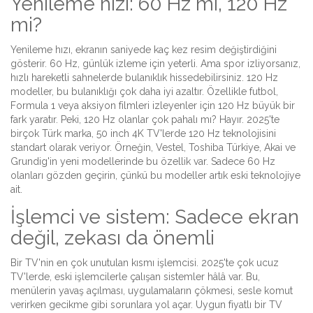
Yenileme hızı: 60 Hz mi, 120 Hz
mi?
Yenileme hızı, ekranın saniyede kaç kez resim değiştirdiğini
gösterir. 60 Hz, günlük izleme için yeterli. Ama spor izliyorsanız,
hızlı hareketli sahnelerde bulanıklık hissedebilirsiniz. 120 Hz
modeller, bu bulanıklığı çok daha iyi azaltır. Özellikle futbol,
Formula 1 veya aksiyon filmleri izleyenler için 120 Hz büyük bir
fark yaratır. Peki, 120 Hz olanlar çok pahalı mı? Hayır. 2025'te
birçok Türk marka, 50 inch 4K TV'lerde 120 Hz teknolojisini
standart olarak veriyor. Örneğin, Vestel, Toshiba Türkiye, Akai ve
Grundig'in yeni modellerinde bu özellik var. Sadece 60 Hz
olanları gözden geçirin, çünkü bu modeller artık eski teknolojiye
ait.
İşlemci ve sistem: Sadece ekran
değil, zekası da önemli
Bir TV'nin en çok unutulan kısmı işlemcisi. 2025'te çok ucuz
TV'lerde, eski işlemcilerle çalışan sistemler hâlâ var. Bu,
menülerin yavaş açılması, uygulamaların çökmesi, sesle komut
verirken gecikme gibi sorunlara yol açar. Uygun fiyatlı bir TV