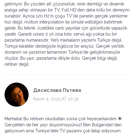
gelmiyor. Bu yüzden 4K çözünürlük, renk derinliği ve dinamik
aralığa sahip olmayan bir TV, Full HD'den daha kötü bir deneyim
sunabilir. Ayrıca 120 Hz'in çoğu TV'de panelin gerçek yenileme
hızı değil, motion interpolation ile simüle edildiğini belirtmek
gerek. Bu teknik, özellikle canlı yayınlar için görüntüde yapaylık
yaratır. Garanti süresi 2 yıl olsa bile, servis ağı yoksa bu bir
pazarlama numarasıdır. Yerli markaların yazılımı Türkçe değil,
Türkçe karakter desteğiyle İngilizce bir arayüz. Gerçek yerlilik,
donanım ve yazılımın tamamının Türkiye'de geliştirilmesiyle
ölçülür. Bu yazı, pazarlama diliyle dolu. Gerçek bilgi değil,
rehber değil.
Десислава Пътева
Kasım 4, 2025 AT 20:35
Merhaba! Bu rehberi okuduktan sonra çok heyecanlandım 🌟
Gerçekten de her şeyi düşünmüşsünüz! Ben Bulgaristan'dan
geliyorum ama Türkiye'deki TV pazarını çok takip ediyorum.