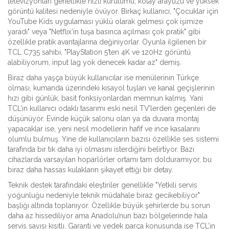
televizyonları genellikle hızlı kurulumu, kolay arayüzü ve yüksek
görüntü kalitesi nedeniyle övüyor. Birkaç kullanıcı, "Çocuklar için
YouTube Kids uygulaması yüklü olarak gelmesi çok işimize
yaradı" veya "Netflix’in tuşa basınca açılması çok pratik" gibi
özellikle pratik avantajlarına değiniyorlar. Oyunla ilgilenen bir
TCL C735 sahibi, "PlayStation 5’ten 4K ve 120Hz görüntü
alabiliyorum, input lag yok denecek kadar az" demiş.
Biraz daha yaşça büyük kullanıcılar ise menülerinin Türkçe
olması, kumanda üzerindeki kısayol tuşları ve kanal geçişlerinin
hızı gibi günlük, basit fonksiyonlardan memnun kalmış. Yani
TCL’in kullanıcı odaklı tasarımı eski nesil TV’lerden geçenleri de
düşünüyor. Evinde küçük salonu olan ya da duvara montaj
yapacaklar ise, yeni nesil modellerin hafif ve ince kasalarını
olumlu bulmuş. Yine de kullanıcıların bazısı özellikle ses sistemi
tarafında bir tık daha iyi olmasını isterdiğini belirtiyor. Bazı
cihazlarda varsayılan hoparlörler ortamı tam dolduramıyor, bu
biraz daha hassas kulakların şikayet ettiği bir detay.
Teknik destek tarafındaki eleştiriler genellikle "Yetkili servis
yoğunluğu nedeniyle teknik müdahale biraz gecikebiliyor"
başlığı altında toplanıyor. Özellikle büyük şehirlerde bu sorun
daha az hissediliyor ama Anadolu’nun bazı bölgelerinde hala
servis sayısı kısıtlı. Garanti ve yedek parça konusunda ise TCL’in