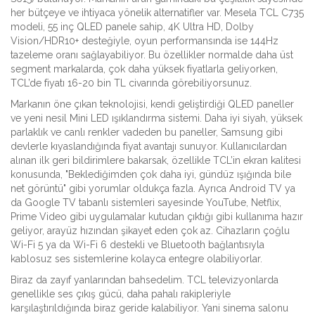
her bütçeye ve ihtiyaca yönelik alternatifler var. Mesela TCL C735
modeli, 55 inç QLED panele sahip, 4K Ultra HD, Dolby
Vision/HDR10+ desteğiyle, oyun performansında ise 144Hz
tazeleme oranı sağlayabiliyor. Bu özellikler normalde daha üst
segment markalarda, çok daha yüksek fiyatlarla geliyorken,
TCL’de fiyatı 16-20 bin TL civarında görebiliyorsunuz.
Markanın öne çıkan teknolojisi, kendi geliştirdiği QLED paneller
ve yeni nesil Mini LED ışıklandırma sistemi. Daha iyi siyah, yüksek
parlaklık ve canlı renkler vadeden bu paneller, Samsung gibi
devlerle kıyaslandığında fiyat avantajı sunuyor. Kullanıcılardan
alınan ilk geri bildirimlere bakarsak, özellikle TCL’in ekran kalitesi
konusunda, "Beklediğimden çok daha iyi, gündüz ışığında bile
net görüntü" gibi yorumlar oldukça fazla. Ayrıca Android TV ya
da Google TV tabanlı sistemleri sayesinde YouTube, Netflix,
Prime Video gibi uygulamalar kutudan çıktığı gibi kullanıma hazır
geliyor, arayüz hızından şikayet eden çok az. Cihazların çoğlu
Wi-Fi 5 ya da Wi-Fi 6 destekli ve Bluetooth bağlantısıyla
kablosuz ses sistemlerine kolayca entegre olabiliyorlar.
Biraz da zayıf yanlarından bahsedelim. TCL televizyonlarda
genellikle ses çıkış gücü, daha pahalı rakipleriyle
karşılaştırıldığında biraz geride kalabiliyor. Yani sinema salonu