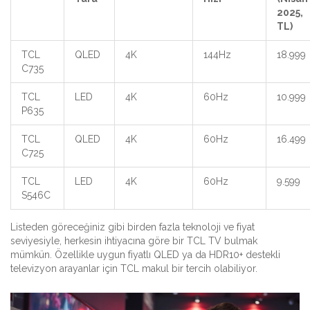
2025,
TL)
TCL
QLED
4K
144Hz
18.999
C735
TCL
LED
4K
60Hz
10.999
P635
TCL
QLED
4K
60Hz
16.499
C725
TCL
LED
4K
60Hz
9.599
S546C
Listeden göreceğiniz gibi birden fazla teknoloji ve fiyat
seviyesiyle, herkesin ihtiyacına göre bir TCL TV bulmak
mümkün. Özellikle uygun fiyatlı QLED ya da HDR10+ destekli
televizyon arayanlar için TCL makul bir tercih olabiliyor.