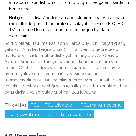
almadan önce distribütörün kim olduğunu ve garanti şartlarını
kontrol edin.
Bütçe:
TCL, fiyat/performans odaklı bir marka. Ancak bazı
modellerde güncel indirimleri yakalayabilirseniz, 4K QLED
TV’leri genellikle rakiplerinden daha uygun fiyatlara
alabilirsiniz.
Sonuç olarak, TCL markası son yıllarda büyük bir başarı grafiği
yakaladı. Artık tek başına ucuz Çin malı denilip geçilecek bir
marka değil; ciddi mühendislik yatırımlarıyla ve Ar-Ge’siyle
Avrupa, Amerika ve Türkiye pazarında kendine sağlam yer
edindi. Özellikle televizyonlarının ekran kalitesi, akıcı arayüzü,
uygun fiyatı ve enerji verimliliği sayesinde kullanıcı
memnuniyetinde yukarılara çıkıyor. Ama eğer uzun yıllar servis
ve teknik destek güvenliği sizin için ilk şartsa, bu konularda biraz
daha dikkatli ve sorgulayıcı olmanızda fayda var.
Etiketler:
TCL
TCL televizyon
TCL marka inceleme
TCL güvenilir mi
TCL kullanıcı yorumları