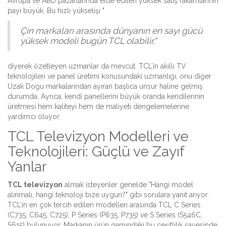
Avrupa ve ABD pazarlarında elde edilen yüksek satış rakamlarının
payı büyük. Bu hızlı yükselişi "
Çin markaları arasında dünyanın en sayı gücü
yüksek modeli bugün TCL olabilir,"
diyerek özetleyen uzmanlar da mevcut. TCL’in akıllı TV
teknolojileri ve panel üretimi konusundaki uzmanlığı, onu diğer
Uzak Doğu markalarından ayıran başlıca unsur haline gelmiş
durumda. Ayrıca, kendi panellerini büyük oranda kendilerinin
üretmesi hem kaliteyi hem de maliyeti dengelemelerine
yardımcı oluyor.
TCL Televizyon Modelleri ve
Teknolojileri: Güçlü ve Zayıf
Yanlar
TCL televizyon
almak isteyenler genelde "Hangi model
alınmalı, hangi teknoloji bize uygun?" gibi sorulara yanıt arıyor.
TCL’in en çok tercih edilen modelleri arasında TCL C Series
(C735, C645, C725), P Series (P635, P735) ve S Series (S546C,
S615) bulunuyor. Markanın ürün gamındaki bu çeşitlilik sayesinde