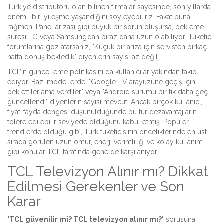
Türkiye distribütörü olan bilinen firmalar sayesinde, son yıllarda
önemli bir iyileşme yaşandığını söyleyebiliriz. Fakat buna
rağmen, Panel arızası gibi büyük bir sorun oluşursa, bekleme
süresi LG veya Samsung’dan biraz daha uzun olabiliyor. Tüketici
forumlarına göz atarsanız, "Küçük bir arıza için servisten birkaç
hafta dönüş bekledik" diyenlerin sayısı az değil.
TCL’in güncelleme politikasını da kullanıcılar yakından takip
ediyor. Bazı modellerde, "Google TV arayüzüne geçiş için
beklettiler ama verdiler" veya "Android sürümü bir tık daha geç
güncellendi" diyenlerin sayısı mevcut. Ancak birçok kullanıcı,
fiyat-fayda dengesi düşünüldüğünde bu tür dezavantajların
tolere edilebilir seviyede olduğunu kabul etmiş. Popüler
trendlerde olduğu gibi, Türk tüketicisinin önceliklerinde en üst
sırada görülen uzun ömür, enerji verimliliği ve kolay kullanım
gibi konular TCL tarafında genelde karşılanıyor.
TCL Televizyon Alınır mı? Dikkat
Edilmesi Gerekenler ve Son
Karar
"
TCL güvenilir mi? TCL televizyon alınır mı?
" sorusuna