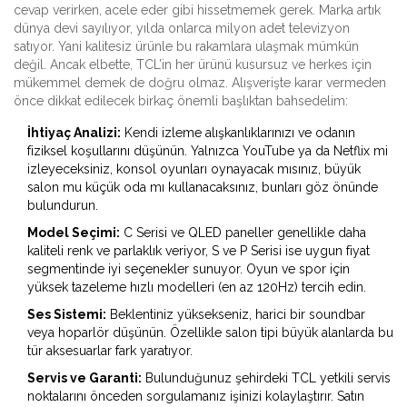
cevap verirken, acele eder gibi hissetmemek gerek. Marka artık
dünya devi sayılıyor, yılda onlarca milyon adet televizyon
satıyor. Yani kalitesiz ürünle bu rakamlara ulaşmak mümkün
değil. Ancak elbette, TCL’in her ürünü kusursuz ve herkes için
mükemmel demek de doğru olmaz. Alışverişte karar vermeden
önce dikkat edilecek birkaç önemli başlıktan bahsedelim:
İhtiyaç Analizi:
Kendi izleme alışkanlıklarınızı ve odanın
fiziksel koşullarını düşünün. Yalnızca YouTube ya da Netflix mi
izleyeceksiniz, konsol oyunları oynayacak mısınız, büyük
salon mu küçük oda mı kullanacaksınız, bunları göz önünde
bulundurun.
Model Seçimi:
C Serisi ve QLED paneller genellikle daha
kaliteli renk ve parlaklık veriyor, S ve P Serisi ise uygun fiyat
segmentinde iyi seçenekler sunuyor. Oyun ve spor için
yüksek tazeleme hızlı modelleri (en az 120Hz) tercih edin.
Ses Sistemi:
Beklentiniz yüksekseniz, harici bir soundbar
veya hoparlör düşünün. Özellikle salon tipi büyük alanlarda bu
tür aksesuarlar fark yaratıyor.
Servis ve Garanti:
Bulunduğunuz şehirdeki TCL yetkili servis
noktalarını önceden sorgulamanız işinizi kolaylaştırır. Satın