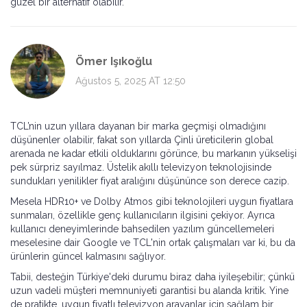
güzel bir alternatif olabilir.
Ömer Işıkoğlu
Ağustos 5, 2025 AT 12:50
TCL’nin uzun yıllara dayanan bir marka geçmişi olmadığını
düşünenler olabilir, fakat son yıllarda Çinli üreticilerin global
arenada ne kadar etkili olduklarını görünce, bu markanın yükselişi
pek sürpriz sayılmaz. Üstelik akıllı televizyon teknolojisinde
sundukları yenilikler fiyat aralığını düşününce son derece cazip.
Mesela HDR10+ ve Dolby Atmos gibi teknolojileri uygun fiyatlara
sunmaları, özellikle genç kullanıcıların ilgisini çekiyor. Ayrıca
kullanıcı deneyimlerinde bahsedilen yazılım güncellemeleri
meselesine dair Google ve TCL'nin ortak çalışmaları var ki, bu da
ürünlerin güncel kalmasını sağlıyor.
Tabii, desteğin Türkiye'deki durumu biraz daha iyileşebilir; çünkü
uzun vadeli müşteri memnuniyeti garantisi bu alanda kritik. Yine
de pratikte, uygun fiyatlı televizyon arayanlar için sağlam bir