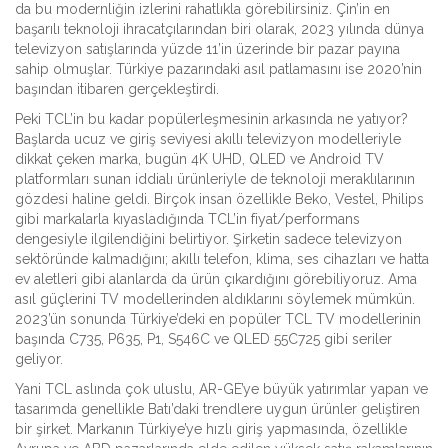
da bu modernliğin izlerini rahatlıkla görebilirsiniz. Çin’in en
başarılı teknoloji ihracatçılarından biri olarak, 2023 yılında dünya
televizyon satışlarında yüzde 11’in üzerinde bir pazar payına
sahip olmuşlar. Türkiye pazarındaki asıl patlamasını ise 2020’nin
başından itibaren gerçekleştirdi.
Peki TCL’in bu kadar popülerleşmesinin arkasında ne yatıyor?
Başlarda ucuz ve giriş seviyesi akıllı televizyon modelleriyle
dikkat çeken marka, bugün 4K UHD, QLED ve Android TV
platformları sunan iddialı ürünleriyle de teknoloji meraklılarının
gözdesi haline geldi. Birçok insan özellikle Beko, Vestel, Philips
gibi markalarla kıyasladığında TCL’in fiyat/performans
dengesiyle ilgilendiğini belirtiyor. Şirketin sadece televizyon
sektöründe kalmadığını; akıllı telefon, klima, ses cihazları ve hatta
ev aletleri gibi alanlarda da ürün çıkardığını görebiliyoruz. Ama
asıl güçlerini TV modellerinden aldıklarını söylemek mümkün.
2023’ün sonunda Türkiye’deki en popüler TCL TV modellerinin
başında C735, P635, P1, S546C ve QLED 55C725 gibi seriler
geliyor.
Yani TCL aslında çok uluslu, AR-GE’ye büyük yatırımlar yapan ve
tasarımda genellikle Batı’daki trendlere uygun ürünler geliştiren
bir şirket. Markanın Türkiye’ye hızlı giriş yapmasında, özellikle