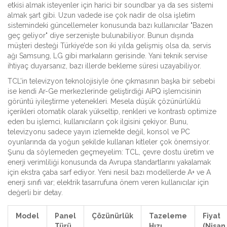
etkisi almak isteyenler için harici bir soundbar ya da ses sistemi
almak şart gibi. Uzun vadede ise çok nadir de olsa işletim
sistemindeki güncellemeler konusunda bazı kullanıcılar "Bazen
geç geliyor" diye serzenişte bulunabiliyor. Bunun dışında
müşteri desteği Türkiye’de son iki yılda gelişmiş olsa da, servis
ağı Samsung, LG gibi markaların gerisinde. Yani teknik servise
ihtiyaç duyarsanız, bazı illerde bekleme süresi uzayabiliyor.
TCL’in televizyon teknolojisiyle öne çıkmasının başka bir sebebi
ise kendi Ar-Ge merkezlerinde geliştirdiği AiPQ işlemcisinin
görüntü iyileştirme yetenekleri. Mesela düşük çözünürlüklü
içerikleri otomatik olarak yükseltip, renkleri ve kontrastı optimize
eden bu işlemci, kullanıcıların çok ilgisini çekiyor. Bunu,
televizyonu sadece yayın izlemekte değil, konsol ve PC
oyunlarında da yoğun şekilde kullanan kitleler çok önemsiyor.
Şunu da söylemeden geçmeyelim: TCL, çevre dostu üretim ve
enerji verimliliği konusunda da Avrupa standartlarını yakalamak
için ekstra çaba sarf ediyor. Yeni nesil bazı modellerde A+ ve A
enerji sınıfı var; elektrik tasarrufuna önem veren kullanıcılar için
değerli bir detay.
Model
Panel
Çözünürlük
Tazeleme
Fiyat
Türü
Hızı
(Nisan