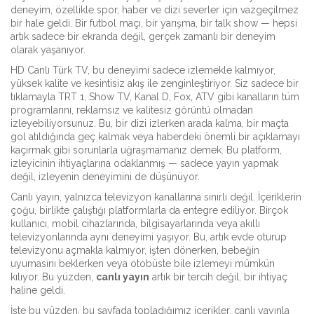
deneyim, özellikle spor, haber ve dizi severler için vazgeçilmez
bir hale geldi. Bir futbol maçı, bir yarışma, bir talk show — hepsi
artık sadece bir ekranda değil, gerçek zamanlı bir deneyim
olarak yaşanıyor.
HD Canlı Türk TV
, bu deneyimi sadece izlemekle kalmıyor,
yüksek kalite
ve
kesintisiz akış
ile zenginleştiriyor. Siz sadece bir
tıklamayla TRT 1, Show TV, Kanal D, Fox, ATV gibi kanalların tüm
programlarını, reklamsız ve kalitesiz görüntü olmadan
izleyebiliyorsunuz. Bu, bir dizi izlerken arada kalma, bir maçta
gol atıldığında geç kalmak veya haberdeki önemli bir açıklamayı
kaçırmak gibi sorunlarla uğraşmamanız demek. Bu platform,
izleyicinin ihtiyaçlarına odaklanmış — sadece yayın yapmak
değil, izleyenin deneyimini de düşünüyor.
Canlı yayın, yalnızca televizyon kanallarına sınırlı değil. İçeriklerin
çoğu, birlikte çalıştığı platformlarla da entegre ediliyor. Birçok
kullanıcı, mobil cihazlarında, bilgisayarlarında veya akıllı
televizyonlarında aynı deneyimi yaşıyor. Bu, artık evde oturup
televizyonu açmakla kalmıyor, işten dönerken, bebeğin
uyumasını beklerken veya otobüste bile izlemeyi mümkün
kılıyor. Bu yüzden,
canlı yayın
artık bir tercih değil, bir ihtiyaç
haline geldi.
İşte bu yüzden, bu sayfada topladığımız içerikler, canlı yayınla