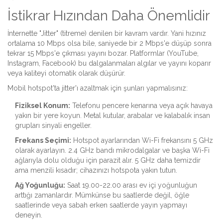
İstikrar Hızından Daha Önemlidir
İnternette "Jitter" (titreme) denilen bir kavram vardır. Yani hızınız
ortalama 10 Mbps olsa bile, saniyede bir 2 Mbps'e düşüp sonra
tekrar 15 Mbps'e çıkması yayını bozar. Platformlar (YouTube,
Instagram, Facebook) bu dalgalanmaları algılar ve yayını koparır
veya kaliteyi otomatik olarak düşürür.
Mobil hotspot'ta jitter'ı azaltmak için şunları yapmalısınız:
Fiziksel Konum:
Telefonu pencere kenarına veya açık havaya
yakın bir yere koyun. Metal kutular, arabalar ve kalabalık insan
grupları sinyali engeller.
Frekans Seçimi:
Hotspot ayarlarından Wi-Fi frekansını 5 GHz
olarak ayarlayın. 2.4 GHz bandı mikrodalgalar ve başka Wi-Fi
ağlarıyla dolu olduğu için parazit alır. 5 GHz daha temizdir
ama menzili kısadır; cihazınızı hotspota yakın tutun.
Ağ Yoğunluğu:
Saat 19.00-22.00 arası ev içi yoğunluğun
arttığı zamanlardır. Mümkünse bu saatlerde değil, öğle
saatlerinde veya sabah erken saatlerde yayın yapmayı
deneyin.