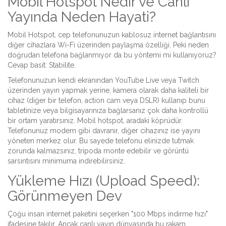
Mobil Hotspot Nedir ve Canlı
Yayında Neden Hayati?
Mobil Hotspot
,
cep telefonunuzun kablosuz internet bağlantısını
diğer cihazlara Wi-Fi üzerinden paylaşma özelliği
. Peki neden
doğrudan telefona bağlanmıyor da bu yöntemi mi kullanıyoruz?
Cevap basit: Stabilite.
Telefonunuzun kendi ekranından YouTube Live veya Twitch
üzerinden yayın yapmak yerine, kamera olarak daha kaliteli bir
cihaz (diğer bir telefon, action cam veya DSLR) kullanıp bunu
tabletinize veya bilgisayarınıza bağlarsanız çok daha kontrollü
bir ortam yaratırsınız. Mobil hotspot, aradaki köprüdür.
Telefonunuz modem gibi davranır, diğer cihazınız ise yayını
yöneten merkez olur. Bu sayede telefonu elinizde tutmak
zorunda kalmazsınız, tripoda monte edebilir ve görüntü
sarsıntısını minimuma indirebilirsiniz.
Yükleme Hızı (Upload Speed):
Görünmeyen Dev
Çoğu insan internet paketini seçerken "100 Mbps indirme hızı"
ifadesine takılır. Ancak canlı yayın dünyasında bu rakam