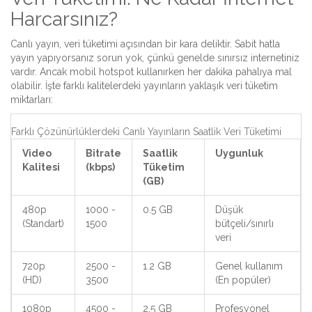
Harcarsınız?
Canlı yayın, veri tüketimi açısından bir kara deliktir. Sabit hatla
yayın yapıyorsanız sorun yok, çünkü genelde sınırsız internetiniz
vardır. Ancak mobil hotspot kullanırken her dakika pahalıya mal
olabilir. İşte farklı kalitelerdeki yayınların yaklaşık veri tüketim
miktarları:
Farklı Çözünürlüklerdeki Canlı Yayınların Saatlik Veri Tüketimi
Video
Bitrate
Saatlik
Uygunluk
Kalitesi
(kbps)
Tüketim
(GB)
480p
1000 -
0.5 GB
Düşük
(Standart)
1500
bütçeli/sınırlı
veri
720p
2500 -
1.2 GB
Genel kullanım
(HD)
3500
(En popüler)
1080p
4500 -
2.5 GB
Profesyonel