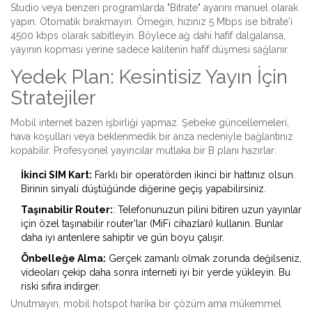
Studio veya benzeri programlarda "Bitrate" ayarını manuel olarak
yapın. Otomatik bırakmayın. Örneğin, hızınız 5 Mbps ise bitrate'i
4500 kbps olarak sabitleyin. Böylece ağ dahi hafif dalgalansa,
yayının kopması yerine sadece kalitenin hafif düşmesi sağlanır.
Yedek Plan: Kesintisiz Yayın İçin
Stratejiler
Mobil internet bazen işbirliği yapmaz. Şebeke güncellemeleri,
hava koşulları veya beklenmedik bir arıza nedeniyle bağlantınız
kopabilir. Profesyonel yayıncılar mutlaka bir B planı hazırlar:
İkinci SIM Kart:
Farklı bir operatörden ikinci bir hattınız olsun.
Birinin sinyali düştüğünde diğerine geçiş yapabilirsiniz.
Taşınabilir Router:
: Telefonunuzun pilini bitiren uzun yayınlar
için özel taşınabilir router'lar (MiFi cihazları) kullanın. Bunlar
daha iyi antenlere sahiptir ve gün boyu çalışır.
Önbelleğe Alma:
Gerçek zamanlı olmak zorunda değilseniz,
videoları çekip daha sonra interneti iyi bir yerde yükleyin. Bu
riski sıfıra indirger.
Unutmayın, mobil hotspot harika bir çözüm ama mükemmel