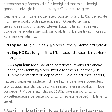
neredeyse hiç önemsizdir. Siz içeriği indirmezsiniz, içeriği
gönderirsiniz. İşte burada devreye
Yükleme Hızı
girer.
Cep telefonlarındaki modem teknolojileri (4G LTE, 5G) genellikle
indirmeye odaklı optimize edilmiştir. Operatörler bant
genişliğinin çoğunu video izleyen kullanıcılar için ayırırken,
yükleyenlere kalan pay çok dar olabilir. İyi bir canlı yayın için şu
kurallara uymalısınız:
720p Kalite İçin:
En az 3-5 Mbps sürekli yükleme hızı gerekir.
1080p HD Kalite İçin:
6-10 Mbps arasında kararlı bir yükleme
hızı şarttır.
4K Yayın İçin:
Mobil ağlarda neredeyse imkansızdır, ancak
deneyecekseniz 25 Mbps üzeri yükleme hızı gerekir (ki bu
Türkiye'de standart bir cep telefonu ile elde edilmesi zordur).
Hız testi yaparken sadece indirme hızına bakmayın. Speedtest
gibi uygulamalarda "Upload" kısmındaki rakama odaklanın. Eğer
bu değer 5 Mbps'in altındaysa, 1080p yayında görüntünün
pikselleşeceğini ve sesle görüntünün eşleşmeyeceğini bilmeniz
gerekir.
Veri Tüketimi: Ne Kadar İnternet