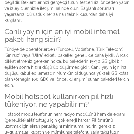
değildir. Beklentilerinizi gerçekçi tutun, testlerinizi önceden yapın
ve izleyicilerinizle iletişim halinde olun. Bağlantı sorunları
yaşarsanız, dürüstlük her zaman teknik kusurdan daha iyi
karşılanır.
Canlı yayın için en iyi mobil internet
paketi hangisidir?
Türkiye'de operatörlerden (Turkcell, Vodafone, Türk Telekom)
"Sınırsız" veya "Ultra" etiketli paketler genellikle daha iyidir. Ancak
dikkat etmeniz gereken nokta, bu paketlerin 15-30 GB gibi bir
eşikten sonra hızını düşürüp düşürmediğidir. Canlı yayın için hız
düşüşü kabul edilemezdir. Mümkün olduğunca yüksek GB kotası
olan (örneğin 100 GB+) ve "öncelikli erişim" sunan paketleri tercih
edin.
Mobil hotspot kullanırken pil hızlı
tükeniyor, ne yapabilirim?
Hotspot modu telefonun hem radyo modülünü hem de ekranı
(genellikle) aktif tuttuğu için çok enerji harcar. Pil ömrünü
uzatmak için ekran parlaklığını minimuma indirin, gereksiz
uygulamaları kapatın ve mümkünse telefonu şarja takılı tutun.