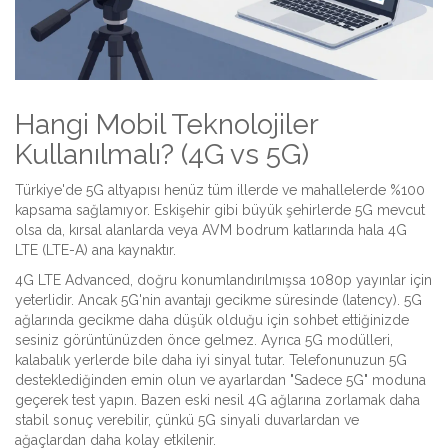
Hangi Mobil Teknolojiler
Kullanılmalı? (4G vs 5G)
Türkiye'de 5G altyapısı henüz tüm illerde ve mahallelerde %100
kapsama sağlamıyor. Eskişehir gibi büyük şehirlerde 5G mevcut
olsa da, kırsal alanlarda veya AVM bodrum katlarında hala 4G
LTE (LTE-A) ana kaynaktır.
4G LTE Advanced
, doğru konumlandırılmışsa 1080p yayınlar için
yeterlidir. Ancak 5G'nin avantajı gecikme süresinde (latency). 5G
ağlarında gecikme daha düşük olduğu için sohbet ettiğinizde
sesiniz görüntünüzden önce gelmez. Ayrıca 5G modülleri,
kalabalık yerlerde bile daha iyi sinyal tutar. Telefonunuzun 5G
desteklediğinden emin olun ve ayarlardan "Sadece 5G" moduna
geçerek test yapın. Bazen eski nesil 4G ağlarına zorlamak daha
stabil sonuç verebilir, çünkü 5G sinyali duvarlardan ve
ağaçlardan daha kolay etkilenir.