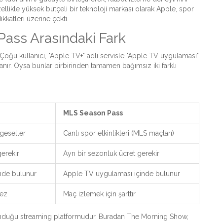
zellikle yüksek bütçeli bir teknoloji markası olarak Apple, spor
ikkatleri üzerine çekti.
Pass Arasındaki Fark
 Çoğu kullanıcı, "Apple TV+" adlı servisle "Apple TV uygulaması"
sanır. Oysa bunlar birbirinden tamamen bağımsız iki farklı
MLS Season Pass
elgeseller
Canlı spor etkinlikleri (MLS maçları)
gerekir
Ayrı bir sezonluk ücret gerekir
nde bulunur
Apple TV uygulaması içinde bulunur
mez
Maç izlemek için şarttır
i sunduğu streaming platformudur
.
Buradan The Morning Show,