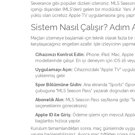
Severance gibi popüler dizileri izlersiniz. MLS Seas
içeriği dışarıdan (MLS'den) gelen bir modüldür. Yani
yüklü olan ücretsiz Apple TV uygulamasına giriş yapma
Sistem Nasıl Çalışır? Adı
Maçları izlemeye başlamak için teknik olarak fazla b
karşılaşacağınız engelleri azaltır. İşte izleyicinin yap
Cihazınızı Kontrol Edin:
iPhone, iPad, Mac, Apple
modellerinde çalışır. En iyi deneyim için iOS 16 veya
Uygulamayı Açın:
Cihazınızdaki "Apple TV" uygul
yüklenmiş gelir.
Spor Bölümüne Gidin:
Ana ekranda "Sports" (Spor
çubuğuna "MLS Season Pass" yazarak doğrudan erişe
Abonelik Alın:
MLS Season Pass sayfasına gidip "Su
seçeneklerini göreceksiniz.
Apple ID ile Giriş:
Ödeme işlemi için mevcut Apple ID
bağlantısı hızlıca yapılır.
Kurulum tamamlandıktan sonra, maç günlerinde uygulam
yayına bağlanabilirsiniz. Ayrıca maç bittikten sonra özet