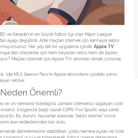
ABD ve Kanada'nın en büyük futbol ligi olan Major League
an aşağı değiştirdi. Artık maçları izlemek için karmaşık kablo
duymuyorsunuz. Her şey tek bir uygulama içinde:
Apple TV
 Avrupa'dan izleyenler için hem heyecan verici hem de bazen
l işliyor? Maçları izlemek için Apple TV+ abonesi olmak zorunda
klı. İşte MLS Season Pass'in Apple ekosistemi içindeki yerini,
klayan rehber.
e Neden Önemli?
nlı ve on-demand (istediğiniz zaman) izlemenizi sağlayan özel
orsanız, bölgenize bağlı olarak ESPN, Fox Sports veya yerel
ekiyordu. Bu durum, hayranlar arasında "kablo kesme" (cord-
esinin ana nedenlerinden biri oldu.
manda derinlemesine istatistikler, çoklu kamera açıları ve özel
e (donanım) gücüyle birleştirerek, futbol izleme deneyimini