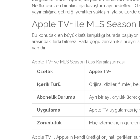
Netflix benzeri bir akıcılığa kavuşturmayı hedefledi. Ö
yayıncılığına getirdiği yenilikçi yaklaşımıyla sektörde d
Apple TV+ ile MLS Season 
Bu konudaki en büyük kafa karışıklığı burada başlıyor.
arasındaki farkı bilmez. Hatta çoğu zaman ikisini aynı 
yapıdır.
Apple TV+ ve MLS Season Pass Karşılaştırması
Özellik
Apple TV+
İçerik Türü
Orijinal diziler, filmler, b
Abonelik Durumu
Ayrı bir aylık/yıllık ücret 
Uygulama
Apple TV uygulaması içi
Zorunluluk
Maç izlemek için gerek
Apple TV+
, Apple'ın kendi ürettiği orijinal içerikler