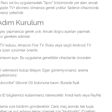
on Pass ise bu uygulamadaki "Spor" bölümünde yer alan, ancak
, Apple TV+ abonesi olmanıza gerek yoktur. Sadece cihazınızda
nız yeterlidir.
m Adım Kurulum
ir şey yapmanıza gerek yok. Ancak doğru ayarları yapmak,
ması gereken adımlar:
 TV kutusu, Amazon Fire TV, Roku veya seçili Android TV
 üzeri sürümler önerilir.
amasını açın. Bu uygulama genellikle cihazlarda önceden
) sekmesini bulup tıklayın. Eğer göremiyorsanız, arama
bilirsiniz.
bscribe" (Abone Ol) butonuna basın. Burada fiyat
 bilgilerinizi kullanmanız istenecektir. Kredi kartı veya PayPal
a size bildirim gönderebilir. Canlı maç anında, tek tuşla
leri ve gol anlarını tekrar izlemek için "Highlights" (Özetler)