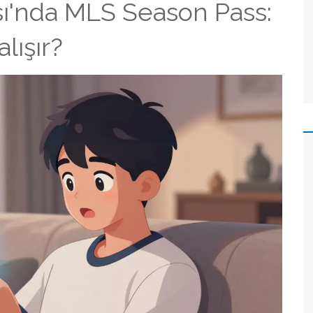
ı'nda MLS Season Pass:
lışır?