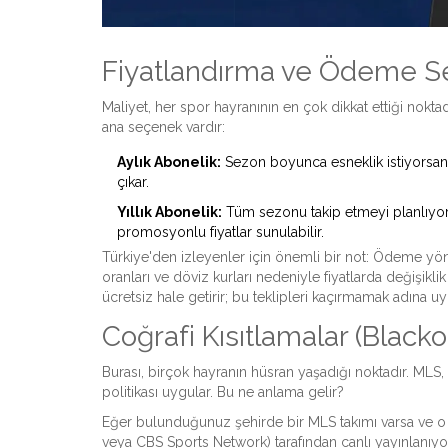
Fiyatlandırma ve Ödeme S
Maliyet, her spor hayranının en çok dikkat ettiği nokt
ana seçenek vardır:
Aylık Abonelik:
Sezon boyunca esneklik istiyorsanı
çıkar.
Yıllık Abonelik:
Tüm sezonu takip etmeyi planlıyorsa
promosyonlu fiyatlar sunulabilir.
Türkiye'den izleyenler için önemli bir not: Ödeme yönte
oranları ve döviz kurları nedeniyle fiyatlarda değişiklik
ücretsiz hale getirir; bu teklipleri kaçırmamak adına 
Coğrafi Kısıtlamalar (Blacko
Burası, birçok hayranın hüsran yaşadığı noktadır. MLS,
politikası uygular. Bu ne anlama gelir?
Eğer bulunduğunuz şehirde bir MLS takımı varsa ve o t
veya CBS Sports Network) tarafından canlı yayınlanı