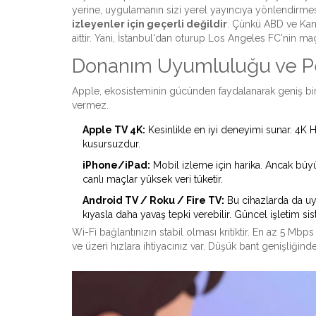
yerine, uygulamanın sizi yerel yayıncıya yönlendirmes
izleyenler için geçerli değildir
. Çünkü ABD ve Kana
aittir. Yani, İstanbul'dan oturup Los Angeles FC'nin maç
Donanım Uyumluluğu ve P
Apple, ekosisteminin gücünden faydalanarak geniş bir
vermez.
Apple TV 4K:
Kesinlikle en iyi deneyimi sunar. 4K
kusursuzdur.
iPhone/iPad:
Mobil izleme için harika. Ancak büyü
canlı maçlar yüksek veri tüketir.
Android TV / Roku / Fire TV:
Bu cihazlarda da uy
kıyasla daha yavaş tepki verebilir. Güncel işletim
Wi-Fi bağlantınızın stabil olması kritiktir. En az 5 Mbp
ve üzeri hızlara ihtiyacınız var. Düşük bant genişliğin