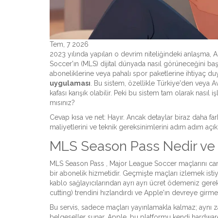
Tem, 7 2026
2023 yılında yapılan o devrim niteliğindeki anlaşma, 
Soccer'ın (MLS) dijital dünyada nasıl görüneceğini başt
aboneliklerine veya pahalı spor paketlerine ihtiyaç 
uygulaması
. Bu sistem, özellikle Türkiye'den veya
kafası karışık olabilir. Peki bu sistem tam olarak nası
mısınız?
Cevap kısa ve net: Hayır. Ancak detaylar biraz daha far
maliyetlerini ve teknik gereksinimlerini adım adım açı
MLS Season Pass Nedir v
MLS Season Pass
, Major League Soccer maçlarını ca
bir abonelik hizmetidir
.
Geçmişte maçları izlemek istiy
kablo sağlayıcılarından ayrı ayrı ücret ödemeniz ger
cutting) trendini hızlandırdı ve Apple'ın devreye girm
Bu servis, sadece maçları yayınlamakla kalmaz; aynı za
belgeseller sunar. Apple, bu platformu kendi hardwar