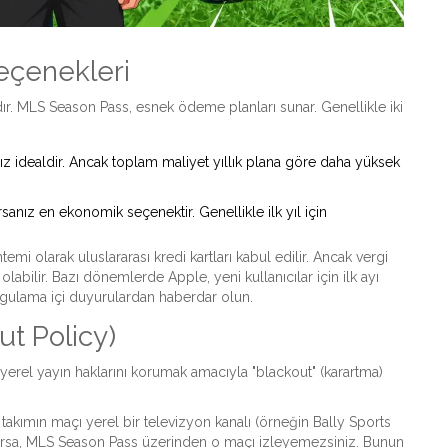
eçenekleri
adır. MLS Season Pass, esnek ödeme planları sunar. Genellikle iki
z idealdir. Ancak toplam maliyet yıllık plana göre daha yüksek
nız en ekonomik seçenektir. Genellikle ilk yıl için
mi olarak uluslararası kredi kartları kabul edilir. Ancak vergi
 olabilir. Bazı dönemlerde Apple, yeni kullanıcılar için ilk ayı
uygulama içi duyurulardan haberdar olun.
ut Policy)
 yerel yayın haklarını korumak amacıyla "blackout" (karartma)
akımın maçı yerel bir televizyon kanalı (örneğin Bally Sports
yorsa, MLS Season Pass üzerinden o maçı izleyemezsiniz. Bunun