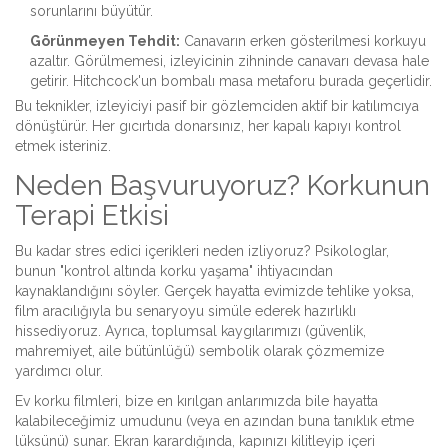
sorunlarını büyütür.
Görünmeyen Tehdit:
Canavarın erken gösterilmesi korkuyu
azaltır. Görülmemesi, izleyicinin zihninde canavarı devasa hale
getirir. Hitchcock'un bombalı masa metaforu burada geçerlidir.
Bu teknikler, izleyiciyi pasif bir gözlemciden aktif bir katılımcıya
dönüştürür. Her gıcırtıda donarsınız, her kapalı kapıyı kontrol
etmek isteriniz.
Neden Başvuruyoruz? Korkunun
Terapi Etkisi
Bu kadar stres edici içerikleri neden izliyoruz? Psikologlar,
bunun "kontrol altında korku yaşama" ihtiyacından
kaynaklandığını söyler. Gerçek hayatta evimizde tehlike yoksa,
film aracılığıyla bu senaryoyu simüle ederek hazırlıklı
hissediyoruz. Ayrıca, toplumsal kaygılarımızı (güvenlik,
mahremiyet, aile bütünlüğü) sembolik olarak çözmemize
yardımcı olur.
Ev korku filmleri, bize en kırılgan anlarımızda bile hayatta
kalabileceğimiz umudunu (veya en azından buna tanıklık etme
lüksünü) sunar. Ekran karardığında, kapınızı kilitleyip içeri