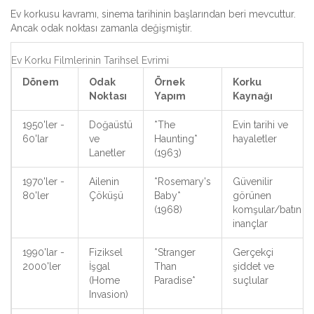
Ev korkusu kavramı, sinema tarihinin başlarından beri mevcuttur.
Ancak odak noktası zamanla değişmiştir.
Ev Korku Filmlerinin Tarihsel Evrimi
Dönem
Odak
Örnek
Korku
Noktası
Yapım
Kaynağı
1950'ler -
Doğaüstü
*The
Evin tarihi ve
60'lar
ve
Haunting*
hayaletler
Lanetler
(1963)
1970'ler -
Ailenin
*Rosemary's
Güvenilir
80'ler
Çöküşü
Baby*
görünen
(1968)
komşular/batın
inançlar
1990'lar -
Fiziksel
*Stranger
Gerçekçi
2000'ler
İşgal
Than
şiddet ve
(Home
Paradise*
suçlular
Invasion)