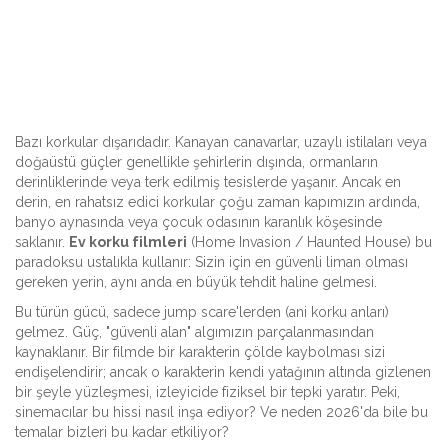
Bazı korkular dışarıdadır. Kanayan canavarlar, uzaylı istilaları veya
doğaüstü güçler genellikle şehirlerin dışında, ormanların
derinliklerinde veya terk edilmiş tesislerde yaşanır. Ancak en
derin, en rahatsız edici korkular çoğu zaman kapımızın ardında,
banyo aynasında veya çocuk odasının karanlık köşesinde
saklanır.
Ev korku filmleri
(Home Invasion / Haunted House) bu
paradoksu ustalıkla kullanır: Sizin için en güvenli liman olması
gereken yerin, aynı anda en büyük tehdit haline gelmesi.
Bu türün gücü, sadece jump scare'lerden (ani korku anları)
gelmez. Güç, "güvenli alan" algımızın parçalanmasından
kaynaklanır. Bir filmde bir karakterin çölde kaybolması sizi
endişelendirir; ancak o karakterin kendi yatağının altında gizlenen
bir şeyle yüzleşmesi, izleyicide fiziksel bir tepki yaratır. Peki,
sinemacılar bu hissi nasıl inşa ediyor? Ve neden 2026'da bile bu
temalar bizleri bu kadar etkiliyor?