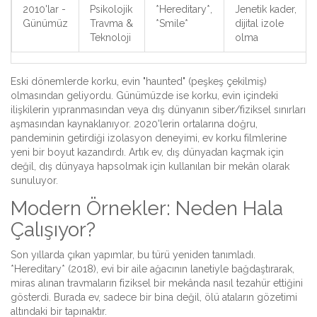
2010'lar -
Psikolojik
*Hereditary*,
Jenetik kader,
Günümüz
Travma &
*Smile*
dijital izole
Teknoloji
olma
Eski dönemlerde korku, evin "haunted" (peşkeş çekilmiş)
olmasından geliyordu. Günümüzde ise korku, evin içindeki
ilişkilerin yıpranmasından veya dış dünyanın siber/fiziksel sınırları
aşmasından kaynaklanıyor. 2020'lerin ortalarına doğru,
pandeminin getirdiği izolasyon deneyimi, ev korku filmlerine
yeni bir boyut kazandırdı. Artık ev, dış dünyadan kaçmak için
değil, dış dünyaya hapsolmak için kullanılan bir mekân olarak
sunuluyor.
Modern Örnekler: Neden Hala
Çalışıyor?
Son yıllarda çıkan yapımlar, bu türü yeniden tanımladı.
*Hereditary* (2018), evi bir aile ağacının lanetiyle bağdaştırarak,
miras alınan travmaların fiziksel bir mekânda nasıl tezahür ettiğini
gösterdi. Burada ev, sadece bir bina değil, ölü ataların gözetimi
altındaki bir tapınaktır.