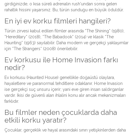
girdiğinizde, o kısa süreli adrenalin rush'undan sonra gelen
rahatlık hissini yaşarsınız. Bu, türün sunduğu en büyük öduldür.
En iyi ev korku filmleri hangileri?
Türün zirvesi kabul edilen filmler arasında *The Shining* (1980),
*Hereditary* (2018), *The Babadook* (2014) ve klasik *The
Haunting* (1963) sayılabilir. Daha modern ve gerçekçi yaklaşımlar
için *The Strangers* (2008) önerilebilir.
Ev korkusu ile Home Invasion farkı
nedir?
Ev korkusu (Haunted House) genellikle doğaüstü olaylara,
hayaletlere ve paranormal tehditlere odaklanır. Home Invasion
ise gerçekçi suç unsuru içerir; yani eve giren insan saldırganlar
vardır. İkisi de güvenli alan ihlalini konu alır ancak mekanizmaları
farklıdır.
Bu filmler neden çocuklarda daha
etkili korku yaratır?
Çocuklar, gerçeklik ve hayal arasındaki sınırı yetişkinlerden daha