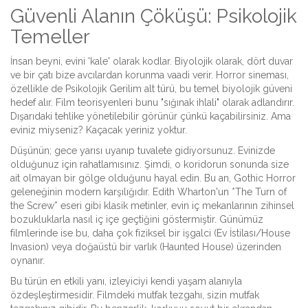
Güvenli Alanın Çöküşü: Psikolojik
Temeller
İnsan beyni, evini 'kale' olarak kodlar. Biyolojik olarak, dört duvar
ve bir çatı bize avcılardan korunma vaadi verir. Horror sineması,
özellikle de
Psikolojik Gerilim
alt türü, bu temel biyolojik güveni
hedef alır. Film teorisyenleri bunu "sığınak ihlali" olarak adlandırır.
Dışarıdaki tehlike yönetilebilir görünür çünkü kaçabilirsiniz. Ama
eviniz miyseniz? Kaçacak yeriniz yoktur.
Düşünün; gece yarısı uyanıp tuvalete gidiyorsunuz. Evinizde
olduğunuz için rahatlamısınız. Şimdi, o koridorun sonunda size
ait olmayan bir gölge olduğunu hayal edin. Bu an,
Gothic Horror
geleneğinin modern karşılığıdır. Edith Wharton'un *The Turn of
the Screw* eseri gibi klasik metinler, evin iç mekanlarının zihinsel
bozukluklarla nasıl iç içe geçtiğini göstermiştir. Günümüz
filmlerinde ise bu, daha çok fiziksel bir işgalci (Ev İstilası/House
Invasion) veya doğaüstü bir varlık (Haunted House) üzerinden
oynanır.
Bu türün en etkili yanı, izleyiciyi kendi yaşam alanıyla
özdeşleştirmesidir. Filmdeki mutfak tezgahı, sizin mutfak