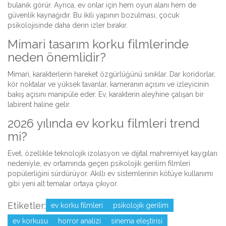
bulanık görür. Ayrıca, ev onlar için hem oyun alanı hem de
güvenlik kaynağıdır. Bu ikili yapının bozulması, çocuk
psikolojisinde daha derin izler bırakır.
Mimari tasarım korku filmlerinde
neden önemlidir?
Mimari, karakterlerin hareket özgürlüğünü sınıklar. Dar koridorlar,
kör noktalar ve yüksek tavanlar, kameranın açısını ve izleyicinin
bakış açısını manipüle eder. Ev, karakterin aleyhine çalışan bir
labirent haline gelir.
2026 yılında ev korku filmleri trend
mi?
Evet, özellikle teknolojik izolasyon ve dijital mahremiyet kaygıları
nedeniyle, ev ortamında geçen psikolojik gerilim filmleri
popülerliğini sürdürüyor. Akıllı ev sistemlerinin kötüye kullanımı
gibi yeni alt temalar ortaya çıkıyor.
Etiketler:
ev korku filmleri
psikolojik gerilim
ev korkusu
horror analizi
sinema eleştirisi