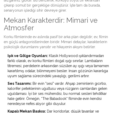
tezgahınız gibidir. Bu benzerlik, korkuyu soyut bir ekrandan
çıkarıp somut bir gerçekliğe dönüştürür. İşte tam da burada,
senaryonun işlediği sihir devreye girer.
Mekan Karakterdir: Mimari ve
Atmosfer
Korku filmlerinde ev aslında pasif bir arka plan değildir; ev, filmin
en güçlü antagonistlerinden biridir. Mimari detaylar, karakterlerin
psikolojik durumlarını yansıtır ve hikayenin akışını belirler.
Işık ve Gölge Oyunları:
Klasik Hollywood ışıklandırmadan
farklı olarak, ev korku filmleri doğal ışığı sınırlar. Lambaların
titremesi, perdelerin arkasından süzülen ay ışığı veya tamamen
karartılmış odalar, bilinmeyeni besler. İnsan gözünün karanlığa
uyum sağlama sürecindeki yavaşlığı, gerilimi artırır.
Ses Tasarımı:
Bir evin "sesi" vardır. Ahşap zeminlerin gıcırtısı,
kalorifer peteklerinin uğultusu veya rüzgarın camlardan gelen
uğuldaması. İyi bir ses mühendisi, bu normal sesleri tehditkar
hale getirir. Örneğin, *The Babadook* filminde evin kendisi
neredeyse nefes alıyor gibi duyulur.
Kapalı Mekan Baskısı:
Dar koridorlar, düşük tavanlar ve