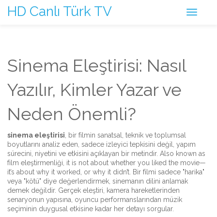
HD Canlı Türk TV
Sinema Eleştirisi: Nasıl
Yazılır, Kimler Yazar ve
Neden Önemli?
sinema eleştirisi
,
bir filmin sanatsal, teknik ve toplumsal
boyutlarını analiz eden, sadece izleyici tepkisini değil, yapım
sürecini, niyetini ve etkisini açıklayan bir metindir
. Also known as
film eleştirmenliği
, it is not about whether you liked the movie—
it’s about why it worked, or why it didn’t.
Bir filmi sadece "harika"
veya "kötü" diye değerlendirmek, sinemanın dilini anlamak
demek değildir. Gerçek eleştiri, kamera hareketlerinden
senaryonun yapısına, oyuncu performanslarından müzik
seçiminin duygusal etkisine kadar her detayı sorgular.