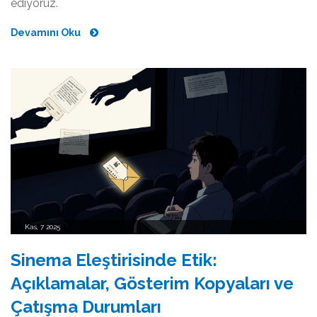
ediyoruz.
Devamını Oku
Kas, 7 2025
Sinema Eleştirisinde Etik:
Açıklamalar, Gösterim Kopyaları ve
Çatışma Durumları