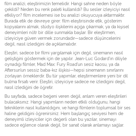
film analizi
, eleştirimizin temelidir. Hangi sahne neden böyle
çekildi? Neden bu renk paleti kullanıldı? Bu sesler izleyiciyi nasıl
etkiliyor?
film incelemesi
ise bu analizi okuyucuya aktarmaktır.
Burada etik de devreye girer:
film eleştirisinde etik
, gösterim
kopyalarını almak, stüdyo ilişkilerini açığa çıkarmak, ya da kişisel
deneyimleri nötr bir dille sunmakla başlar. Bir eleştirmen,
izleyiciye güven vermek zorundadır—sadece düşüncelerini
değil, nasıl izlediğini de açıklamalıdır.
Eleştiri, sadece bir filmi yargılamak için değil, sinemanın nasıl
geliştiğini göstermek için de yapılır. Jean-Luc Godard’ın diliyle
oynadığı filmler, Mad Max: Fury Road’un sesiz kaosu, ya da
Aftersun’un sessiz baba-kız ilişkisi—hepsi sinemanın sınırlarını
zorlayan örneklerdir. Bu tür yapımlar, eleştirmenlere yeni bir dil
bulma fırsatı verir. Eleştiri, izleyiciye sadece ne izlediğini değil,
nasıl izlediğini de öğretir.
Bu sayfada, sadece beğeni veren değil, anlam veren eleştirileri
bulacaksınız. Hangi yapımların neden etkili olduğunu, hangi
tekniklerin nasıl kullanıldığını, ve hangi filmlerin toplumsal bir ses
haline geldiğini öğrenirsiniz. Hem başlangıç seviyesi hem de
deneyimli izleyiciler için değerli olan bu yazılar, sinemayı
sadece eğlence olarak değil, bir sanat olarak anlamayı sağlar.