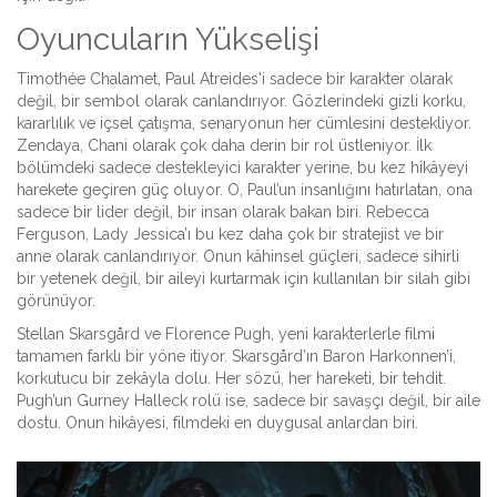
Oyuncuların Yükselişi
Timothée Chalamet, Paul Atreides'i sadece bir karakter olarak
değil, bir sembol olarak canlandırıyor. Gözlerindeki gizli korku,
kararlılık ve içsel çatışma, senaryonun her cümlesini destekliyor.
Zendaya, Chani olarak çok daha derin bir rol üstleniyor. İlk
bölümdeki sadece destekleyici karakter yerine, bu kez hikâyeyi
harekete geçiren güç oluyor. O, Paul’un insanlığını hatırlatan, ona
sadece bir lider değil, bir insan olarak bakan biri. Rebecca
Ferguson, Lady Jessica’ı bu kez daha çok bir stratejist ve bir
anne olarak canlandırıyor. Onun kâhinsel güçleri, sadece sihirli
bir yetenek değil, bir aileyi kurtarmak için kullanılan bir silah gibi
görünüyor.
Stellan Skarsgård ve Florence Pugh, yeni karakterlerle filmi
tamamen farklı bir yöne itiyor. Skarsgård’ın Baron Harkonnen’i,
korkutucu bir zekâyla dolu. Her sözü, her hareketi, bir tehdit.
Pugh’un Gurney Halleck rolü ise, sadece bir savaşçı değil, bir aile
dostu. Onun hikâyesi, filmdeki en duygusal anlardan biri.