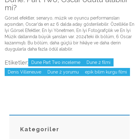
mi?
Görsel efektler, senaryo, müzik ve oyuncu performansları
açısından, Oscar’da en az 6 dalda aday gösterilebilir. Özellikle En
İyi Görsel Efektler, En İyi Yönetmen, En İyi Fotoğrafçılık ve En İyi
Müzik dallarında büyük şansları var. 2024’teki ilk bölüm, 6 Oscar
kazanmıştı. Bu bölüm, daha güçlü bir hikâye ve daha derin
duygularla daha fazla ödül alabilir.
Etiketler:
Dune Part Two inceleme
Dune 2 filmi
Denis Villeneuve
Dune 2 yorumu
epik bilim kurgu filmi
Kategoriler