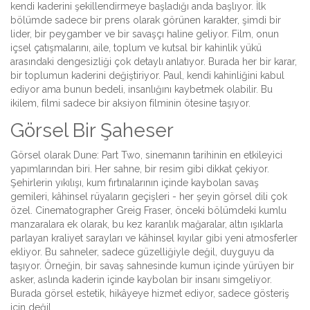
kendi kaderini şekillendirmeye başladığı anda başlıyor. İlk
bölümde sadece bir prens olarak görünen karakter, şimdi bir
lider, bir peygamber ve bir savaşçı haline geliyor. Film, onun
içsel çatışmalarını, aile, toplum ve kutsal bir kahinlik yükü
arasındaki dengesizliği çok detaylı anlatıyor. Burada her bir karar,
bir toplumun kaderini değiştiriyor. Paul, kendi kahinliğini kabul
ediyor ama bunun bedeli, insanlığını kaybetmek olabilir. Bu
ikilem, filmi sadece bir aksiyon filminin ötesine taşıyor.
Görsel Bir Şaheser
Görsel olarak Dune: Part Two, sinemanın tarihinin en etkileyici
yapımlarından biri. Her sahne, bir resim gibi dikkat çekiyor.
Şehirlerin yıkılışı, kum fırtınalarının içinde kaybolan savaş
gemileri, kâhinsel rüyaların geçişleri - her şeyin görsel dili çok
özel. Cinematographer Greig Fraser, önceki bölümdeki kumlu
manzaralara ek olarak, bu kez karanlık mağaralar, altın ışıklarla
parlayan kraliyet sarayları ve kâhinsel kıyılar gibi yeni atmosferler
ekliyor. Bu sahneler, sadece güzelliğiyle değil, duyguyu da
taşıyor. Örneğin, bir savaş sahnesinde kumun içinde yürüyen bir
asker, aslında kaderin içinde kaybolan bir insanı simgeliyor.
Burada görsel estetik, hikâyeye hizmet ediyor, sadece gösteriş
için değil.