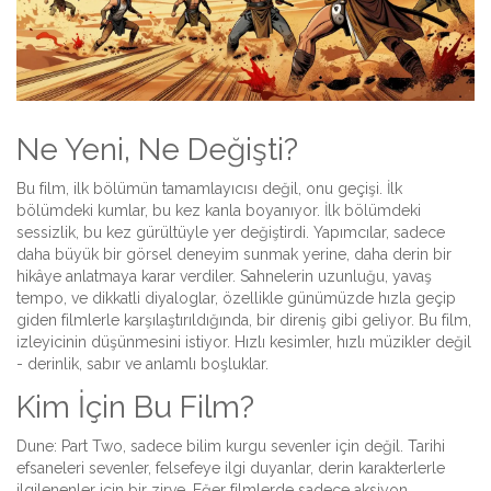
Ne Yeni, Ne Değişti?
Bu film, ilk bölümün tamamlayıcısı değil, onu geçişi. İlk
bölümdeki kumlar, bu kez kanla boyanıyor. İlk bölümdeki
sessizlik, bu kez gürültüyle yer değiştirdi. Yapımcılar, sadece
daha büyük bir görsel deneyim sunmak yerine, daha derin bir
hikâye anlatmaya karar verdiler. Sahnelerin uzunluğu, yavaş
tempo, ve dikkatli diyaloglar, özellikle günümüzde hızla geçip
giden filmlerle karşılaştırıldığında, bir direniş gibi geliyor. Bu film,
izleyicinin düşünmesini istiyor. Hızlı kesimler, hızlı müzikler değil
- derinlik, sabır ve anlamlı boşluklar.
Kim İçin Bu Film?
Dune: Part Two, sadece bilim kurgu sevenler için değil. Tarihi
efsaneleri sevenler, felsefeye ilgi duyanlar, derin karakterlerle
ilgilenenler için bir zirve. Eğer filmlerde sadece aksiyon