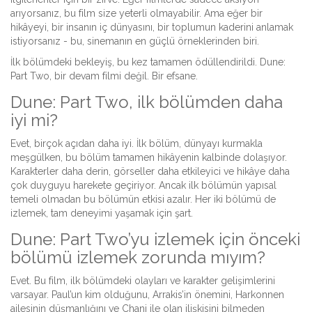
arıyorsanız, bu film size yeterli olmayabilir. Ama eğer bir
hikâyeyi, bir insanın iç dünyasını, bir toplumun kaderini anlamak
istiyorsanız - bu, sinemanın en güçlü örneklerinden biri.
İlk bölümdeki bekleyiş, bu kez tamamen ödüllendirildi. Dune:
Part Two, bir devam filmi değil. Bir efsane.
Dune: Part Two, ilk bölümden daha
iyi mi?
Evet, birçok açıdan daha iyi. İlk bölüm, dünyayı kurmakla
meşgülken, bu bölüm tamamen hikâyenin kalbinde dolaşıyor.
Karakterler daha derin, görseller daha etkileyici ve hikâye daha
çok duyguyu harekete geçiriyor. Ancak ilk bölümün yapısal
temeli olmadan bu bölümün etkisi azalır. Her iki bölümü de
izlemek, tam deneyimi yaşamak için şart.
Dune: Part Two’yu izlemek için önceki
bölümü izlemek zorunda mıyım?
Evet. Bu film, ilk bölümdeki olayları ve karakter gelişimlerini
varsayar. Paul’un kim olduğunu, Arrakis’in önemini, Harkonnen
ailesinin düşmanlığını ve Chani ile olan ilişkisini bilmeden