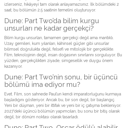
izlerseniz, hikâyeyi tam olarak anlayamazsınız. İlk bölümdeki 2
saat, bu bölümün 2.5 saatinin temelini oluşturuyor.
Dune: Part Two’da bilim kurgu
unsurları ne kadar gerçekçi?
Bilim kurgu unsurları, tamamen gerçekçi değil ama mantıklı.
Uzay gemileri, kum yılanları, kâhinsel güçler gibi unsurlar
bilimsel doğrulukta değil, felsefi ve mitolojik bir gerçeklikte.
Film, teknolojinin değil, insan doğasının sınırlarını sorguluyor. Bu
yüzden, gerçekçilikten ziyade, simgesellik ve duygu önem
kazanıyor.
Dune: Part Two’nin sonu, bir üçüncü
bölümü ima ediyor mu?
Evet. Film, son sahnede Paul’un kendi imparatorluğunu kurmaya
başladığını gösteriyor. Ancak bu, bir son değil, bir başlangıç.
Yeni bir düşman, yeni bir ittifak ve yeni bir iç çatışma bekleniyor.
2027’deki üçüncü bölümün yapımcıları, bu sonu bir bitiş olarak
değil, bir dönüm noktası olarak tasarladı.
Dune: Part Two, Oscar ödülü alabilir