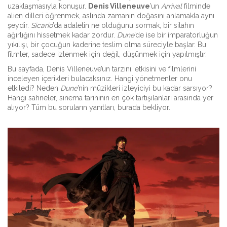
uzaklaşmasıyla konuşur.
Denis Villeneuve
’un
Arrival
filminde
alien dilleri öğrenmek, aslında zamanın doğasını anlamakla aynı
şeydir.
Sicario
’da adaletin ne olduğunu sormak, bir silahın
ağırlığını hissetmek kadar zordur.
Dune
’de ise bir imparatorluğun
yıkılışı, bir çocuğun kaderine teslim olma süreciyle başlar. Bu
filmler, sadece izlenmek için değil, düşünmek için yapılmıştır.
Bu sayfada, Denis Villeneuve’un tarzını, etkisini ve filmlerini
inceleyen içerikleri bulacaksınız. Hangi yönetmenler onu
etkiledi? Neden
Dune
’nin müzikleri izleyiciyi bu kadar sarsıyor?
Hangi sahneler, sinema tarihinin en çok tartışılanları arasında yer
alıyor? Tüm bu soruların yanıtları, burada bekliyor.