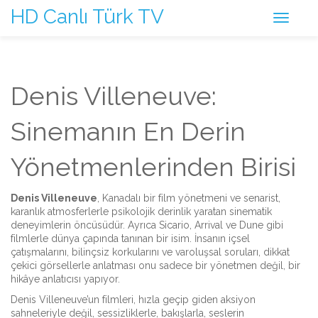
HD Canlı Türk TV
Denis Villeneuve:
Sinemanın En Derin
Yönetmenlerinden Birisi
Denis Villeneuve
,
Kanadalı bir film yönetmeni ve senarist,
karanlık atmosferlerle psikolojik derinlik yaratan sinematik
deneyimlerin öncüsüdür.
Ayrıca
Sicario
,
Arrival
ve
Dune
gibi
filmlerle dünya çapında tanınan bir isim.
İnsanın içsel
çatışmalarını, bilinçsiz korkularını ve varoluşsal soruları, dikkat
çekici görsellerle anlatması onu sadece bir yönetmen değil, bir
hikâye anlatıcısı yapıyor.
Denis Villeneuve’un filmleri, hızla geçip giden aksiyon
sahneleriyle değil, sessizliklerle, bakışlarla, seslerin