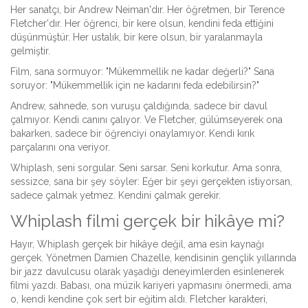
Her sanatçı, bir Andrew Neiman'dır. Her öğretmen, bir Terence
Fletcher'dır. Her öğrenci, bir kere olsun, kendini feda ettiğini
düşünmüştür. Her ustalık, bir kere olsun, bir yaralanmayla
gelmiştir.
Film, sana sormuyor: "Mükemmellik ne kadar değerli?" Sana
soruyor: "Mükemmellik için ne kadarını feda edebilirsin?"
Andrew, sahnede, son vuruşu çaldığında, sadece bir davul
çalmıyor. Kendi canını çalıyor. Ve Fletcher, gülümseyerek ona
bakarken, sadece bir öğrenciyi onaylamıyor. Kendi kırık
parçalarını ona veriyor.
Whiplash, seni sorgular. Seni sarsar. Seni korkutur. Ama sonra,
sessizce, sana bir şey söyler: Eğer bir şeyi gerçekten istiyorsan,
sadece çalmak yetmez. Kendini çalmak gerekir.
Whiplash filmi gerçek bir hikâye mi?
Hayır, Whiplash gerçek bir hikâye değil, ama esin kaynağı
gerçek. Yönetmen Damien Chazelle, kendisinin gençlik yıllarında
bir jazz davulcusu olarak yaşadığı deneyimlerden esinlenerek
filmi yazdı. Babası, ona müzik kariyeri yapmasını önermedi, ama
o, kendi kendine çok sert bir eğitim aldı. Fletcher karakteri,