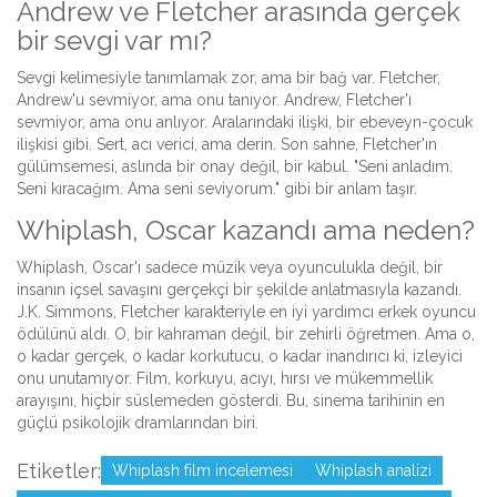
Andrew ve Fletcher arasında gerçek
bir sevgi var mı?
Sevgi kelimesiyle tanımlamak zor, ama bir bağ var. Fletcher,
Andrew'u sevmiyor, ama onu tanıyor. Andrew, Fletcher'ı
sevmiyor, ama onu anlıyor. Aralarındaki ilişki, bir ebeveyn-çocuk
ilişkisi gibi. Sert, acı verici, ama derin. Son sahne, Fletcher'ın
gülümsemesi, aslında bir onay değil, bir kabul. "Seni anladım.
Seni kıracağım. Ama seni seviyorum." gibi bir anlam taşır.
Whiplash, Oscar kazandı ama neden?
Whiplash, Oscar'ı sadece müzik veya oyunculukla değil, bir
insanın içsel savaşını gerçekçi bir şekilde anlatmasıyla kazandı.
J.K. Simmons, Fletcher karakteriyle en iyi yardımcı erkek oyuncu
ödülünü aldı. O, bir kahraman değil, bir zehirli öğretmen. Ama o,
o kadar gerçek, o kadar korkutucu, o kadar inandırıcı ki, izleyici
onu unutamıyor. Film, korkuyu, acıyı, hırsı ve mükemmellik
arayışını, hiçbir süslemeden gösterdi. Bu, sinema tarihinin en
güçlü psikolojik dramlarından biri.
Etiketler:
Whiplash film incelemesi
Whiplash analizi