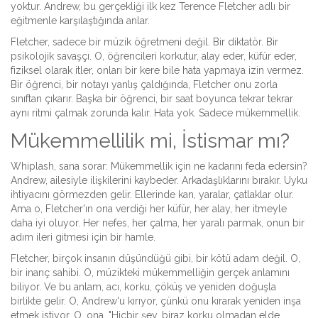
yoktur. Andrew, bu gerçekliği ilk kez Terence Fletcher adlı bir
eğitmenle karşılaştığında anlar.
Fletcher, sadece bir müzik öğretmeni değil. Bir diktatör. Bir
psikolojik savaşçı. O, öğrencileri korkutur, alay eder, küfür eder,
fiziksel olarak itler, onları bir kere bile hata yapmaya izin vermez.
Bir öğrenci, bir notayı yanlış çaldığında, Fletcher onu zorla
sınıftan çıkarır. Başka bir öğrenci, bir saat boyunca tekrar tekrar
aynı ritmi çalmak zorunda kalır. Hata yok. Sadece mükemmellik.
Mükemmellilik mi, İstismar mı?
Whiplash, sana sorar: Mükemmellik için ne kadarını feda edersin?
Andrew, ailesiyle ilişkilerini kaybeder. Arkadaşlıklarını bırakır. Uyku
ihtiyacını görmezden gelir. Ellerinde kan, yaralar, çatlaklar olur.
Ama o, Fletcher'ın ona verdiği her küfür, her alay, her itmeyle
daha iyi oluyor. Her nefes, her çalma, her yaralı parmak, onun bir
adım ileri gitmesi için bir hamle.
Fletcher, birçok insanın düşündüğü gibi, bir kötü adam değil. O,
bir inanç sahibi. O, müzikteki mükemmelliğin gerçek anlamını
biliyor. Ve bu anlam, acı, korku, çöküş ve yeniden doğuşla
birlikte gelir. O, Andrew'u kırıyor, çünkü onu kırarak yeniden inşa
etmek istiyor. O, ona, "Hiçbir şey, biraz korku olmadan elde