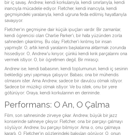
bir iç savaş. Andrew, kendi korkularıyla, kendi sınırlarıyla, kendi
inancıyla mücadele ediyor. Fletcher, kendi inancıyla, kendi
geçmişindeki yaralarıyla, kendi uğruna feda edilmiş hayatlarıyla
savaşıyor.
Fletcher'ın geçmişine dair küçük ipuçları vardır. Bir zamanlar,
kendi öğrencisi olan Charlie Parker'ı, bir hata yüzünden zorla
sahneden çıkarılmış. Bu olay, Fletcher'ı kırılmış bir insan
yapmıştır. O, artık kendi yaralarını başkalarına aktarmak zorunda
hissediyor. O, Andrew'u kırıyor, çünkü kendi kırık parçalarını ona
vermek istiyor. O, bir öğretmen değil. Bir mirasçı.
Andrew ise, kendi babasının, kendi toplumunun, kendi iç sesinin
beklediği şeyi yapmaya çalışıyor. Babası, ona bir mühendis
olmasını ister. Ama Andrew, sadece bir davulcu olmak istiyor.
Sadece bir müzikçi olmak istiyor. Ve bu istek, onu bir yere
götürüyor: Oraya, kendi korkularının en derininde.
Performans: O An, O Çalma
Film, son sahnesinde zirveye çıkar. Andrew, büyük bir jazz
konserinde sahneye çıkıyor. Fletcher, ona bir parçayı çalmayı
söylüyor. Andrew, bu parçayı bilmiyor. Ama o, onu çalmaya
kararlı. O, Fletcher'ın gözlerindeki bakışları görüyor. O, onun