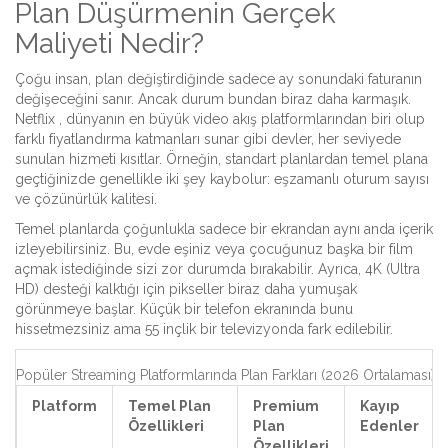
Plan Düşürmenin Gerçek
Maliyeti Nedir?
Çoğu insan, plan değiştirdiğinde sadece ay sonundaki faturanın
değişeceğini sanır. Ancak durum bundan biraz daha karmaşık.
Netflix
, dünyanın en büyük video akış platformlarından biri olup
farklı fiyatlandırma katmanları sunar
gibi devler, her seviyede
sunulan hizmeti kısıtlar. Örneğin, standart planlardan temel plana
geçtiğinizde genellikle iki şey kaybolur: eşzamanlı oturum sayısı
ve çözünürlük kalitesi.
Temel planlarda çoğunlukla sadece bir ekrandan aynı anda içerik
izleyebilirsiniz. Bu, evde eşiniz veya çocuğunuz başka bir film
açmak istediğinde sizi zor durumda bırakabilir. Ayrıca, 4K (Ultra
HD) desteği kalktığı için pikseller biraz daha yumuşak
görünmeye başlar. Küçük bir telefon ekranında bunu
hissetmezsiniz ama 55 inçlik bir televizyonda fark edilebilir.
Popüler Streaming Platformlarında Plan Farkları (2026 Ortalaması)
Platform
Temel Plan
Premium
Kayıp
Özellikleri
Plan
Edenler
Özellikleri