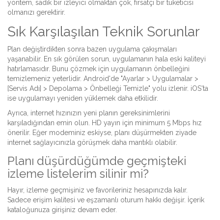
yöntem, sadık bir izleyici olmaktan çok, fırsatçı bir tüketicisi
olmanızı gerektirir.
Sık Karşılaşılan Teknik Sorunlar
Plan değiştirdikten sonra bazen uygulama çakışmaları
yaşanabilir. En sık görülen sorun, uygulamanın hala eski kaliteyi
hatırlamasıdır. Bunu çözmek için uygulamanın önbelleğini
temizlemeniz yeterlidir. Android'de "Ayarlar > Uygulamalar >
[Servis Adı] > Depolama > Önbelleği Temizle" yolu izlenir. iOS'ta
ise uygulamayı yeniden yüklemek daha etkilidir.
Ayrıca, internet hızınızın yeni planın gereksinimlerini
karşıladığından emin olun. HD yayın için minimum 5 Mbps hız
önerilir. Eğer modeminiz eskiyse, planı düşürmekten ziyade
internet sağlayıcınızla görüşmek daha mantıklı olabilir.
Planı düşürdüğümde geçmişteki
izleme listelerim silinir mi?
Hayır, izleme geçmişiniz ve favorileriniz hesapınızda kalır.
Sadece erişim kalitesi ve eşzamanlı oturum hakkı değişir. İçerik
kataloğunuza girişiniz devam eder.