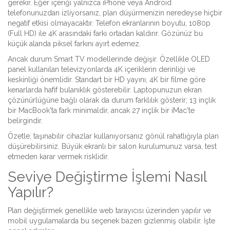
gerekir. Eğer içeriği yalnızca
iPhone
veya
Android
telefonunuzdan izliyorsanız, plan düşürmenizin neredeyse hiçbir
negatif etkisi olmayacaktır. Telefon ekranlarının boyutu, 1080p
(Full HD) ile 4K arasındaki farkı ortadan kaldırır. Gözünüz bu
küçük alanda piksel farkını ayırt edemez.
Ancak durum
Smart TV
modellerinde değişir. Özellikle OLED
panel kullanılan televizyonlarda 4K içeriklerin derinliği ve
keskinliği önemlidir. Standart bir HD yayını, 4K bir filme göre
kenarlarda hafif bulanıklık gösterebilir. Laptopunuzun ekran
çözünürlüğüne bağlı olarak da durum farklılık gösterir; 13 inçlik
bir MacBook'ta fark minimaldir, ancak 27 inçlik bir iMac'te
belirgindir.
Özetle; taşınabilir cihazlar kullanıyorsanız gönül rahatlığıyla plan
düşürebilirsiniz. Büyük ekranlı bir salon kurulumunuz varsa, test
etmeden karar vermek risklidir.
Seviye Değiştirme İşlemi Nasıl
Yapılır?
Plan değiştirmek genellikle web tarayıcısı üzerinden yapılır ve
mobil uygulamalarda bu seçenek bazen gizlenmiş olabilir. İşte