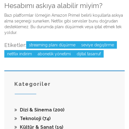
Hesabımı askıya alabilir miyim?
Bazı platformlar (örneğin Amazon Prime) belirli koşullarla askıya
alma seçeneği sunarken, Netflix gibi servisler bunu doğrudan
desteklemez. Bu durumda planı düşürmek veya iptal etmek tek
yoldur.
Etiketler:
streaming planı düşürme
seviye değiştirme
netflix indirim
abonelik yönetimi
dijital tasarruf
Kategoriler
Dizi & Sinema
(200)
Teknoloji
(74)
Kültür & Sanat
(19)