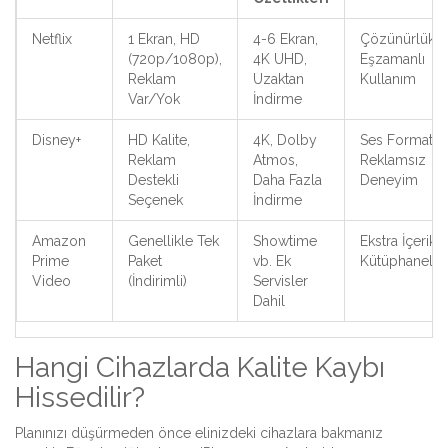
Netflix
1 Ekran, HD
4-6 Ekran,
Çözünürlük,
(720p/1080p),
4K UHD,
Eşzamanlı
Reklam
Uzaktan
Kullanım
Var/Yok
İndirme
Disney+
HD Kalite,
4K, Dolby
Ses Formatı,
Reklam
Atmos,
Reklamsız
Destekli
Daha Fazla
Deneyim
Seçenek
İndirme
Amazon
Genellikle Tek
Showtime
Ekstra İçerik
Prime
Paket
vb. Ek
Kütüphaneler
Video
(İndirimli)
Servisler
Dahil
Hangi Cihazlarda Kalite Kaybı
Hissedilir?
Planınızı düşürmeden önce elinizdeki cihazlara bakmanız