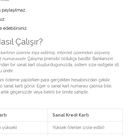
la paylaşılmaz.
uz.
e edebilirsiniz.
sıl Çalışır?
kartının üzerine inşa edilmiş, internet üzerinden alışveriş
rt numarasıdır.
Çalışma prensibi oldukça basittir. Bankanızın
dan bir sanal kart oluşturduğunuzda, sistem size rastgele 16
 üretir.
 Yani ödeme yapılırken para gerçekten hesabınızdan çekilir,
o sanal kartı görür. Eğer o sanal kart numarası çalınsa bile,
ık geçersizdir veya belirli bir limite sahiptir.
artı
Sanal Kredi Kartı
ki yüksek)
Yüksek (Veriler izole edilir)