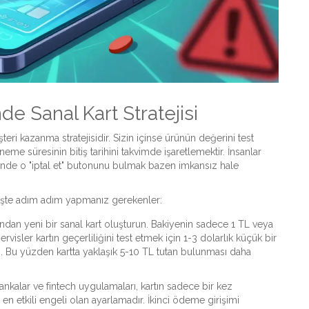
e Sanal Kart Stratejisi
eri kazanma stratejisidir. Sizin içinse ürünün değerini test
neme süresinin bitiş tarihini takvimde işaretlemektir. İnsanlar
içinde o "iptal et" butonunu bulmak bazen imkansız hale
. İşte adım adım yapmanız gerekenler:
dan yeni bir sanal kart oluşturun. Bakiyenin sadece 1 TL veya
ervisler kartın geçerliliğini test etmek için 1-3 dolarlık küçük bir
d). Bu yüzden kartta yaklaşık 5-10 TL tutan bulunması daha
nkalar ve fintech uygulamaları, kartın sadece bir kez
 en etkili engeli olan ayarlamadır. İkinci ödeme girişimi