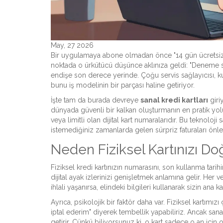
May, 27 2026
Bir uygulamaya abone olmadan önce "14 gün ücretsiz den
noktada o ürkütücü düşünce aklınıza geldi: "Deneme sü
endişe son derece yerinde. Çoğu servis sağlayıcısı, k
bunu iş modelinin bir parçası haline getiriyor.
İşte tam da burada devreye
sanal kredi kartları
giriy
dünyada güvenli bir kalkan oluşturmanın en pratik yolu
veya limitli olan dijital kart numaralarıdır. Bu teknoloji
istemediğiniz zamanlarda gelen sürpriz faturaları önley
Neden Fiziksel Kartınızı D
Fiziksel kredi kartınızın numarasını, son kullanma tar
dijital ayak izlerinizi genişletmek anlamına gelir. Her ve
ihlali yaşanırsa, elindeki bilgileri kullanarak sizin ana ka
Ayrıca, psikolojik bir faktör daha var. Fiziksel kartımı
iptal ederim" diyerek tembellik yapabiliriz. Ancak san
getirir. Çünkü biliyorsunuz ki, o kart sadece o an için 