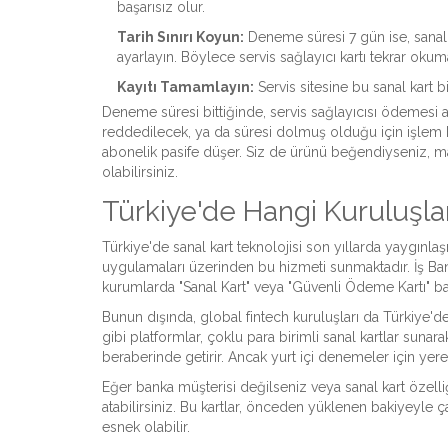
başarısız olur.
Tarih Sınırı Koyun:
Deneme süresi 7 gün ise, sanal 
ayarlayın. Böylece servis sağlayıcı kartı tekrar okum
Kayıtı Tamamlayın:
Servis sitesine bu sanal kart bil
Deneme süresi bittiğinde, servis sağlayıcısı ödemesi al
reddedilecek, ya da süresi dolmuş olduğu için işlem b
abonelik pasife düşer. Siz de ürünü beğendiyseniz,
olabilirsiniz.
Türkiye'de Hangi Kuruluşlar
Türkiye'de sanal kart teknolojisi son yıllarda yaygın
uygulamaları üzerinden bu hizmeti sunmaktadır. İş Bank
kurumlarda "Sanal Kart" veya "Güvenli Ödeme Kartı" başlı
Bunun dışında, global fintech kuruluşları da Türkiye'd
gibi platformlar, çoklu para birimli sanal kartlar sunara
beraberinde getirir. Ancak yurt içi denemeler için yerel
Eğer banka müşterisi değilseniz veya sanal kart özelli
atabilirsiniz. Bu kartlar, önceden yüklenen bakiyeyle ç
esnek olabilir.