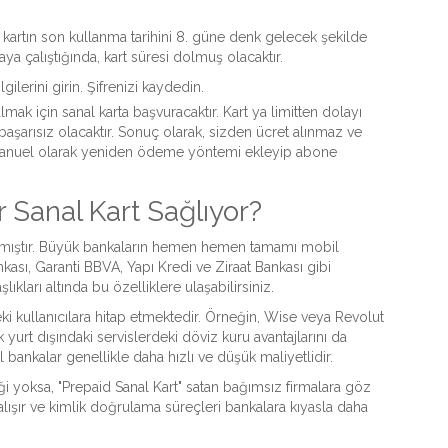
kartın son kullanma tarihini 8. güne denk gelecek şekilde
aya çalıştığında, kart süresi dolmuş olacaktır.
gilerini girin. Şifrenizi kaydedin.
mak için sanal karta başvuracaktır. Kart ya limitten dolayı
aşarısız olacaktır. Sonuç olarak, sizden ücret alınmaz ve
 manuel olarak yeniden ödeme yöntemi ekleyip abone
 Sanal Kart Sağlıyor?
laşmıştır. Büyük bankaların hemen hemen tamamı mobil
ası, Garanti BBVA, Yapı Kredi ve Ziraat Bankası gibi
kları altında bu özelliklere ulaşabilirsiniz.
eki kullanıcılara hitap etmektedir. Örneğin, Wise veya Revolut
k yurt dışındaki servislerdeki döviz kuru avantajlarını da
 bankalar genellikle daha hızlı ve düşük maliyetlidir.
ği yoksa, "Prepaid Sanal Kart" satan bağımsız firmalara göz
alışır ve kimlik doğrulama süreçleri bankalara kıyasla daha