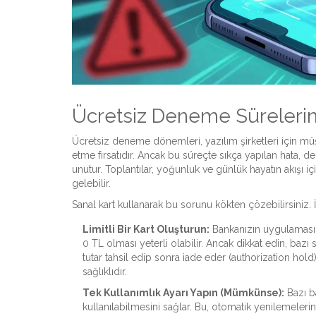
Ücretsiz Deneme Sürelerind
Ücretsiz deneme dönemleri, yazılım şirketleri için müşt
etme fırsatıdır. Ancak bu süreçte sıkça yapılan hata, de
unutur. Toplantılar, yoğunluk ve günlük hayatın akışı 
gelebilir.
Sanal kart kullanarak bu sorunu kökten çözebilirsiniz
Limitli Bir Kart Oluşturun:
Bankanızın uygulamasın
0 TL olması yeterli olabilir. Ancak dikkat edin, bazı s
tutar tahsil edip sonra iade eder (authorization hol
sağlıklıdır.
Tek Kullanımlık Ayarı Yapın (Mümkünse):
Bazı ba
kullanılabilmesini sağlar. Bu, otomatik yenilemelerin