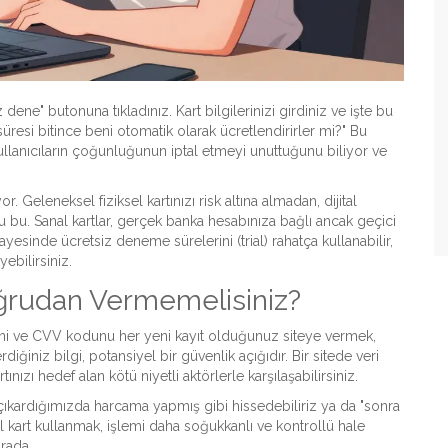
e" butonuna tıkladınız. Kart bilgilerinizi girdiniz ve işte bu
resi bitince beni otomatik olarak ücretlendirirler mi?" Bu
ullanıcıların çoğunluğunun iptal etmeyi unuttuğunu biliyor ve
or. Geleneksel fiziksel kartınızı risk altına almadan, dijital
 bu. Sanal kartlar, gerçek banka hesabınıza bağlı ancak geçici
 sayesinde ücretsiz deneme sürelerini (trial) rahatça kullanabilir,
ebilirsiniz.
oğrudan Vermemelisiniz?
ihini ve CVV kodunu her yeni kayıt olduğunuz siteye vermek,
rdiğiniz bilgi, potansiyel bir güvenlik açığıdır. Bir sitede veri
rtınızı hedef alan kötü niyetli aktörlerle karşılaşabilirsiniz.
zı çıkardığımızda harcama yapmış gibi hissedebiliriz ya da "sonra
al kart kullanmak, işlemi daha soğukkanlı ve kontrollü hale
orada.