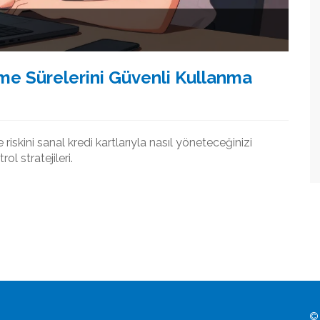
me Sürelerini Güvenli Kullanma
skini sanal kredi kartlarıyla nasıl yöneteceğinizi
ol stratejileri.
© 