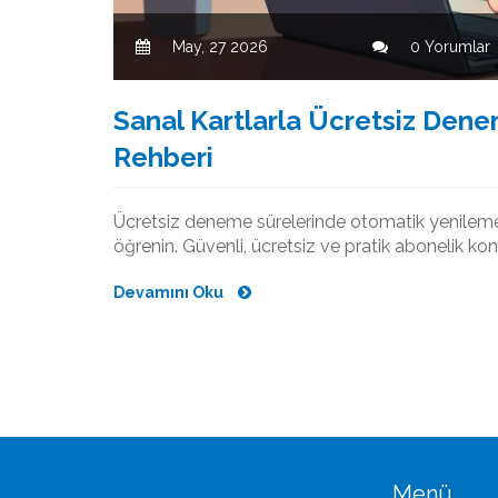
May, 27 2026
0 Yorumlar
Sanal Kartlarla Ücretsiz Dene
Rehberi
Ücretsiz deneme sürelerinde otomatik yenileme ri
öğrenin. Güvenli, ücretsiz ve pratik abonelik kontr
Devamını Oku
Menü