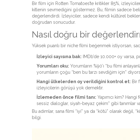
Bir film için Rotten Tomatoes’te kritikler 85%, izleyicil
kitlenin sevmediğini göstermez. Bu, filmin sadece belirli 
değerlendirdi. İzleyiciler, sadece kendi kültürel beklen
doğrudan sonucudur.
Nasıl doğru bir değerlendi
Yüksek puanlı bir niche filmi beğenmek istiyorsan, sa
İzleyici sayısına bak:
IMDb’de 10.000+ oy varsa, pua
Yorumları oku:
Yorumların %90’ı “bu filmi anlayan
yorumların çoğu “ben bu tarzı sevdiğim için” diyorsa
Hangi ülkelerden oy verildiğini kontrol et:
Bir 
izleyicilerin görüşü yok demektir.
İzlemeden önce filmi tanı:
Yapımcı kim? Hangi fes
sessiz dialoglar, siyah-beyaz çekim” gibi tanımlar var
Bu adımlar, sana filmi “iyi” ya da “kötü” olarak değil, 
bilgi.