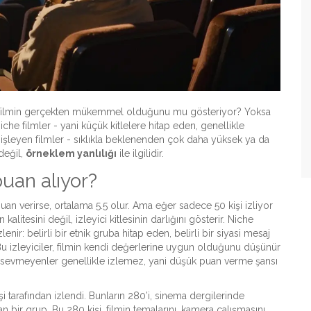
u, o filmin gerçekten mükemmel olduğunu mu gösteriyor? Yoksa
che filmler - yani küçük kitlelere hitap eden, genellikle
 işleyen filmler - sıklıkla beklenenden çok daha yüksek ya da
 değil,
örneklem yanlılığı
ile ilgilidir.
puan alıyor?
puan verirse, ortalama 5.5 olur. Ama eğer sadece 50 kişi izliyor
kalitesini değil, izleyici kitlesinin darlığını gösterir. Niche
zlenir: belirli bir etnik gruba hitap eden, belirli bir siyasi mesaj
. Bu izleyiciler, filmin kendi değerlerine uygun olduğunu düşünür
ri sevmeyenler genellikle izlemez, yani düşük puan verme şansı
i tarafından izlendi. Bunların 280’i, sinema dergilerinde
 bir grup. Bu 280 kişi, filmin temalarını, kamera çalışmasını,