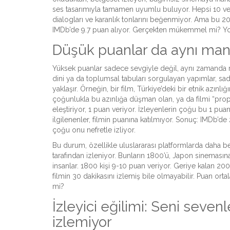
ses tasarımıyla tamamen uyumlu buluyor. Hepsi 10 veri
dialogları ve karanlık tonlarını beğenmiyor. Ama bu 2
IMDb’de 9.7 puan alıyor. Gerçekten mükemmel mi? Yo
Düşük puanlar da aynı mantı
Yüksek puanlar sadece sevgiyle değil, aynı zamanda re
dini ya da toplumsal tabuları sorgulayan yapımlar, sa
yaklaşır. Örneğin, bir film, Türkiye’deki bir etnik azınlı
çoğunlukla bu azınlığa düşman olan, ya da filmi “propa
eleştiriyor, 1 puan veriyor. İzleyenlerin çoğu bu 1 pu
ilgilenenler, filmin puanına katılmıyor. Sonuç: IMDb’de
çoğu onu nefretle izliyor.
Bu durum, özellikle uluslararası platformlarda daha be
tarafından izleniyor. Bunların 1800’ü, Japon sinemasına 
insanlar. 1800 kişi 9-10 puan veriyor. Geriye kalan 200 
filmin 30 dakikasını izlemiş bile olmayabilir. Puan ort
mi?
İzleyici eğilimi: Seni seve
izlemiyor