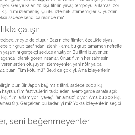
yor. Geriye kalan 20 kişi, filmin yavaş tempoyu, anlaması zor
0 kişi, filmi izlememiş. Çünkü izlemek istememişler. O yüzden
ksa sadece kendi dairesinde mi?
kla çalışır
ddedilmeyle de oluşur. Bazı niche filmler, özellikle siyasi,
dece bir grup tarafından izlenir - ama bu grup tamamen nefretle
ğın yaşamını gerçekçi şekilde anlatıyor. Bu filmi izleyenler,
ganda” olarak gören insanlar. Onlar, filmin her sahnesini
an verenlerden oluşuyor. İzlemeyenler, yani nötr ya da
 2.1 puan. Film kötü mü? Belki de çok iyi. Ama izleyenlerin
lirgin olur. Bir Japon bağımsız filmi, sadece 2000 kişi
hayran, film festivallerini takip eden, avant-garde sanata açık
kişi, filmi anlamıyor, “yavaş”, “anlamsız” diyor. Ama bu 200 kişi,
alaması 8.9. Gerçekten bu kadar iyi mi? Yoksa izleyenlerin seçici
nler, seni beğenmeyenleri