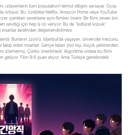
, izleyenlerin tüm population’ı temsil ettiğini varsayar. Oysa
siyle örtüşür. Bu, özellikle Netflix, Amazon Prime veya YouTube
er içerikleri sevenlere aynı filmleri önerir. Bir filmi seven biri,
leri sevdiği için hep 9-10 veriyor. Bu da “kültürel köpük”
i insanlar tarafından değerlendirilmesi.
zlendi. Bunların 1200’ü, İstanbul’da yaşayan, üniversite mezunu,
ini takip eden insanlar. Geriye kalan 300 kişi, küçük şehirlerden,
ilmi izlememiş. Çünkü önerilmedi. Algoritma onlara bu filmi
 geliyor. Film 8.6 puan alıyor. Ama Türkiye genelindeki