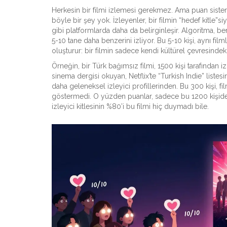
Herkesin bir filmi izlemesi gerekmez. Ama puan sistemi
böyle bir şey yok. İzleyenler, bir filmin “hedef kitle”
gibi platformlarda daha da belirginleşir. Algoritma, benz
5-10 tane daha benzerini izliyor. Bu 5-10 kişi, aynı film
oluşturur: bir filmin sadece kendi kültürel çevresindek
Örneğin, bir Türk bağımsız filmi, 1500 kişi tarafından i
sinema dergisi okuyan, Netflix’te “Turkish Indie” listes
daha geleneksel izleyici profillerinden. Bu 300 kişi, f
göstermedi. O yüzden puanlar, sadece bu 1200 kişiden
izleyici kitlesinin %80’i bu filmi hiç duymadı bile.