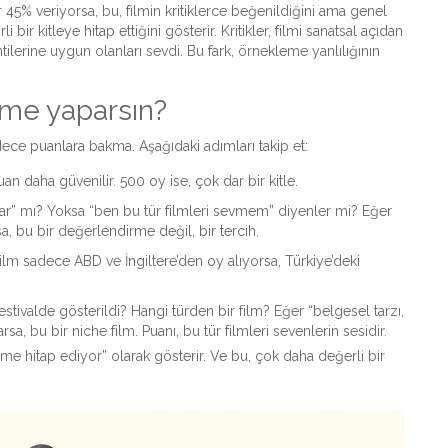
er 45% veriyorsa, bu, filmin kritiklerce beğenildiğini ama genel
bir kitleye hitap ettiğini gösterir. Kritikler, filmi sanatsal açıdan
tilerine uygun olanları sevdi. Bu fark, örnekleme yanlılığının
rme yaparsın?
dece puanlara bakma. Aşağıdaki adımları takip et:
n daha güvenilir. 500 oy ise, çok dar bir kitle.
lar” mı? Yoksa “ben bu tür filmleri sevmem” diyenler mi? Eğer
, bu bir değerlendirme değil, bir tercih.
film sadece ABD ve İngiltere’den oy alıyorsa, Türkiye’deki
tivalde gösterildi? Hangi türden bir film? Eğer “belgesel tarzı,
sa, bu bir niche film. Puanı, bu tür filmleri sevenlerin sesidir.
“kime hitap ediyor” olarak gösterir. Ve bu, çok daha değerli bir