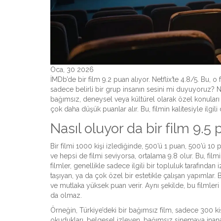
Oca, 30 2026
İMDb’de bir film 9.2 puan alıyor. Netflix’te 4.8/5. B
sadece belirli bir grup insanın sesini mi duyuyoruz? Ni
bağımsız, deneysel veya kültürel olarak özel konuları
çok daha düşük puanlar alır. Bu, filmin kalitesiyle ilgili
Nasıl oluyor da bir film 9.5 
Bir filmi 1000 kişi izlediğinde, 500’ü 1 puan, 500’ü 10 
ve hepsi de filmi seviyorsa, ortalama 9.8 olur. Bu, filmin 
filmler, genellikle sadece ilgili bir topluluk tarafından i
taşıyan, ya da çok özel bir estetikle çalışan yapımlar
ve mutlaka yüksek puan verir. Aynı şekilde, bu filmle
da olmaz.
Örneğin, Türkiye’deki bir bağımsız film, sadece 300 kiş
okudukları, belgesel izleyen, bağımsız sinemaya inanan