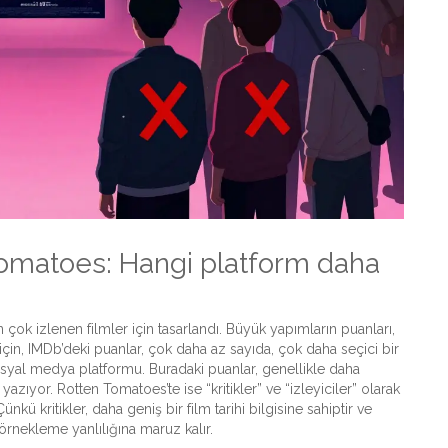
Tomatoes: Hangi platform daha
çok izlenen filmler için tasarlandı. Büyük yapımların puanları,
için, IMDb’deki puanlar, çok daha az sayıda, çok daha seçici bir
sosyal medya platformu. Buradaki puanlar, genellikle daha
yazıyor. Rotten Tomatoes’te ise “kritikler” ve “izleyiciler” olarak
ünkü kritikler, daha geniş bir film tarihi bilgisine sahiptir ve
i örnekleme yanlılığına maruz kalır.