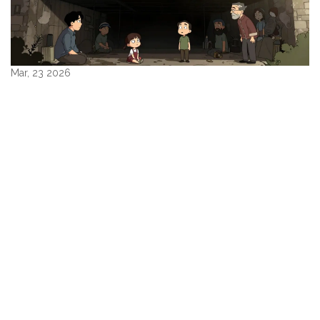
Mar, 23 2026