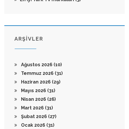
ARŞİVLER
Ağustos 2026
(10)
Temmuz 2026
(31)
Haziran 2026
(29)
Mayıs 2026
(31)
Nisan 2026
(26)
Mart 2026
(31)
Şubat 2026
(27)
Ocak 2026
(31)