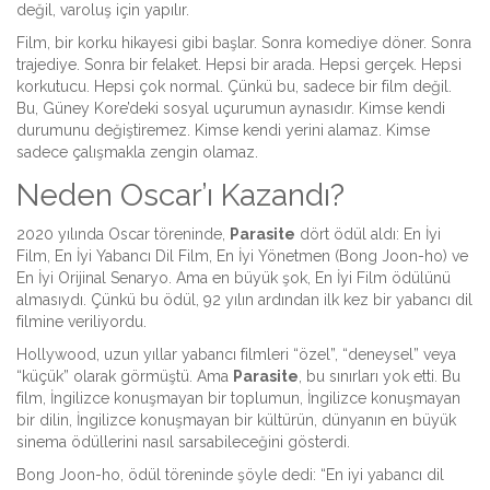
değil, varoluş için yapılır.
Film, bir korku hikayesi gibi başlar. Sonra komediye döner. Sonra
trajediye. Sonra bir felaket. Hepsi bir arada. Hepsi gerçek. Hepsi
korkutucu. Hepsi çok normal. Çünkü bu, sadece bir film değil.
Bu, Güney Kore’deki sosyal uçurumun aynasıdır. Kimse kendi
durumunu değiştiremez. Kimse kendi yerini alamaz. Kimse
sadece çalışmakla zengin olamaz.
Neden Oscar’ı Kazandı?
2020 yılında Oscar töreninde,
Parasite
dört ödül aldı: En İyi
Film, En İyi Yabancı Dil Film, En İyi Yönetmen (Bong Joon-ho) ve
En İyi Orijinal Senaryo. Ama en büyük şok, En İyi Film ödülünü
almasıydı. Çünkü bu ödül, 92 yılın ardından ilk kez bir yabancı dil
filmine veriliyordu.
Hollywood, uzun yıllar yabancı filmleri “özel”, “deneysel” veya
“küçük” olarak görmüştü. Ama
Parasite
, bu sınırları yok etti. Bu
film, İngilizce konuşmayan bir toplumun, İngilizce konuşmayan
bir dilin, İngilizce konuşmayan bir kültürün, dünyanın en büyük
sinema ödüllerini nasıl sarsabileceğini gösterdi.
Bong Joon-ho, ödül töreninde şöyle dedi: “En iyi yabancı dil