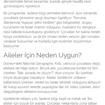
derslerindeki temel kavramlar, burada gerçek hayatta nasıl
göründüğünü öğreniyor.
Bu programlar, sadece bilgi vermekle kalmıyor, aynı zamanda
çocuklara çevresine saygı duymayı öğretiyor. "Koruma
Alanlarında Yaşayan Şehir Kedileri" gibi belgeseller, doğayı
korumanın ne kadar önemli olduğunu, insanların bu dengeye
nasıl katkıda bulunduğunu gösteriyor. Çocuklar, bir balina neden
kıyıya sürükleniyor, ya da bir orman neden yanıyor gibi sorulara
cevaplar buluyorlar ve bunlarla ilgili eylemler düşünmeye
başlıyorlar.
Aileler İçin Neden Uygun?
Disney+’deki National Geographic Kids, yalnızca çocuklara değil,
ailelere de hitap ediyor. Birçok aile, çocuklarıyla birlikte bir film
izlerken, "Bak, burada ne oluyor?" diye soruyor. Bu içerikler,
böyle diyalogları başlatıyor. Aileler, birlikte bir volkanın
patlamasını izlerken, neden bu kadar tehlikeli olduğunu tartışıyor.
Bir kutup ayısının nerede yaşadığına dair bir video izlerken, iklim
değişikliğinin etkilerini konuşuyorlar.
İçeriklerde reklam yok. Sadece bilgi, keşif ve merak var. Bu,
aileler için büyük bir avantaj. Çocuklar, reklamlarla zorla satılan