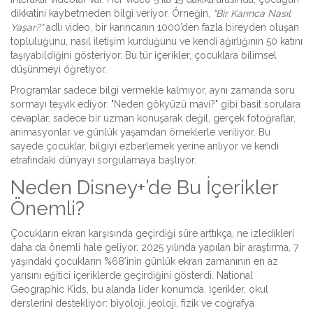
dikkatini kaybetmeden bilgi veriyor. Örneğin,
"Bir Karınca Nasıl
Yaşar?"
adlı video, bir karıncanın 1000’den fazla bireyden oluşan
topluluğunu, nasıl iletişim kurduğunu ve kendi ağırlığının 50 katını
taşıyabildiğini gösteriyor. Bu tür içerikler, çocuklara bilimsel
düşünmeyi öğretiyor.
Programlar sadece bilgi vermekle kalmıyor, aynı zamanda soru
sormayı teşvik ediyor. "Neden gökyüzü mavi?" gibi basit sorulara
cevaplar, sadece bir uzman konuşarak değil, gerçek fotoğraflar,
animasyonlar ve günlük yaşamdan örneklerle veriliyor. Bu
sayede çocuklar, bilgiyi ezberlemek yerine anlıyor ve kendi
etrafındaki dünyayı sorgulamaya başlıyor.
Neden Disney+’de Bu İçerikler
Önemli?
Çocukların ekran karşısında geçirdiği süre arttıkça, ne izledikleri
daha da önemli hale geliyor. 2025 yılında yapılan bir araştırma, 7
yaşındaki çocukların %68’inin günlük ekran zamanının en az
yarısını eğitici içeriklerde geçirdiğini gösterdi. National
Geographic Kids, bu alanda lider konumda. İçerikler, okul
derslerini destekliyor: biyoloji, jeoloji, fizik ve coğrafya