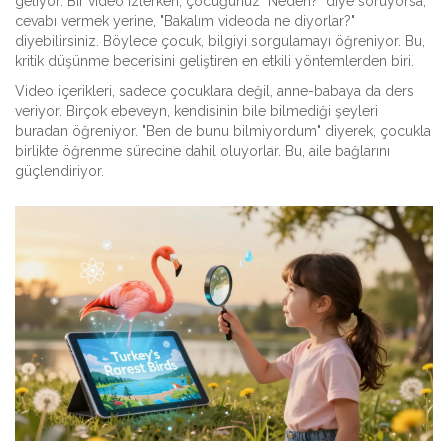
geliyor. Bir video izlerken, çocuğunuz "Neden?" diye soruyorsa,
cevabı vermek yerine, "Bakalım videoda ne diyorlar?"
diyebilirsiniz. Böylece çocuk, bilgiyi sorgulamayı öğreniyor. Bu,
kritik düşünme becerisini geliştiren en etkili yöntemlerden biri.
Video içerikleri, sadece çocuklara değil, anne-babaya da ders
veriyor. Birçok ebeveyn, kendisinin bile bilmediği şeyleri
buradan öğreniyor. "Ben de bunu bilmiyordum" diyerek, çocukla
birlikte öğrenme sürecine dahil oluyorlar. Bu, aile bağlarını
güçlendiriyor.