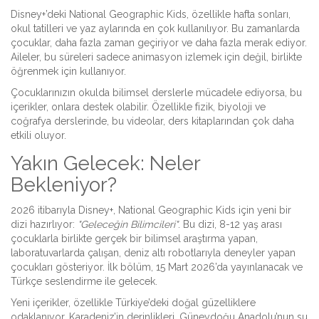
Disney+’deki National Geographic Kids, özellikle hafta sonları,
okul tatilleri ve yaz aylarında en çok kullanılıyor. Bu zamanlarda
çocuklar, daha fazla zaman geçiriyor ve daha fazla merak ediyor.
Aileler, bu süreleri sadece animasyon izlemek için değil, birlikte
öğrenmek için kullanıyor.
Çocuklarınızın okulda bilimsel derslerle mücadele ediyorsa, bu
içerikler, onlara destek olabilir. Özellikle fizik, biyoloji ve
coğrafya derslerinde, bu videolar, ders kitaplarından çok daha
etkili oluyor.
Yakın Gelecek: Neler
Bekleniyor?
2026 itibarıyla Disney+, National Geographic Kids için yeni bir
dizi hazırlıyor:
"Geleceğin Bilimcileri"
. Bu dizi, 8-12 yaş arası
çocuklarla birlikte gerçek bir bilimsel araştırma yapan,
laboratuvarlarda çalışan, deniz altı robotlarıyla deneyler yapan
çocukları gösteriyor. İlk bölüm, 15 Mart 2026’da yayınlanacak ve
Türkçe seslendirme ile gelecek.
Yeni içerikler, özellikle Türkiye’deki doğal güzelliklere
odaklanıyor. Karadeniz’in derinlikleri, Güneydoğu Anadolu’nun su