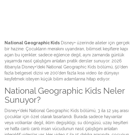
National Geographic Kids
Disney+ üzerinde aileler için gerçek
bir hazine. Çocukların merakını uyandıran, bilimsel keşiflere kapı
açan bu içerikler, sadece eğlence değil, aynı zamanda günlük
yaşamda nasıl çalıştığını anlatan pratik dersler sunuyor. 2026
itibarıyla Disney+’deki National Geographic Kids bölümü, 50’den
fazla belgesel dizisi ve 200’den fazla kısa video ile dünyayı
keşfetmek isteyen küçük bilim adamlarına hitap ediyor.
National Geographic Kids Neler
Sunuyor?
Disney+’deki National Geographic Kids bölümü, 3 ila 12 yaş arası
çocuklar için özel olarak tasarlandı. Burada sadece hayvanlar
veya volkanlar değil, iklim değişikliği, su döngüsü, uzay keşifleri
ve hatta canlı canlı insan vücudunun nasıl çalıştığını anlatan
interaktif videolar var. Her video 5 ila 15 dakika arasında, çocuğun