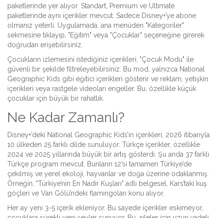
paketlerinde yer alıyor. Standart, Premium ve Ultimate
paketlerinde aynı içerikler mevcut. Sadece Disney+’ye abone
olmanız yeterli. Uygulamada, ana menüden "Kategoriler"
sekmesine tıklayıp, "Eğitim" veya "Çocuklar" seçeneğine girerek
doğrudan erişebilirsiniz.
Çocukların izlemesini istediğiniz içerikleri, "Çocuk Modu" ile
güvenli bir şekilde filtreleyebilirsiniz. Bu mod, yalnızca National
Geographic Kids gibi eğitici içerikleri gösterir ve reklam, yetişkin
içerikleri veya rastgele videoları engeller. Bu, özellikle küçük
çocuklar için büyük bir rahatlık.
Ne Kadar Zamanlı?
Disney+’deki National Geographic Kids’in içerikleri, 2026 itibarıyla
10 ülkeden 25 farklı dilde sunuluyor. Türkçe içerikler, özellikle
2024 ve 2025 yıllarında büyük bir artış gösterdi. Şu anda 37 farklı
Türkçe program mevcut. Bunların 12’si tamamen Türkiye’de
çekilmiş ve yerel ekoloji, hayvanlar ve doğa üzerine odaklanmış.
Örneğin, "Türkiye’nin En Nadir Kuşları" adlı belgesel, Kars’taki kuş
göçleri ve Van Gölü’ndeki flamingoları konu alıyor.
Her ay yeni 3-5 içerik ekleniyor. Bu sayede içerikler eskimeyor,
çocuklara sürekli yeni şeyler sunuyor. Bu, aileler için uzun vadeli