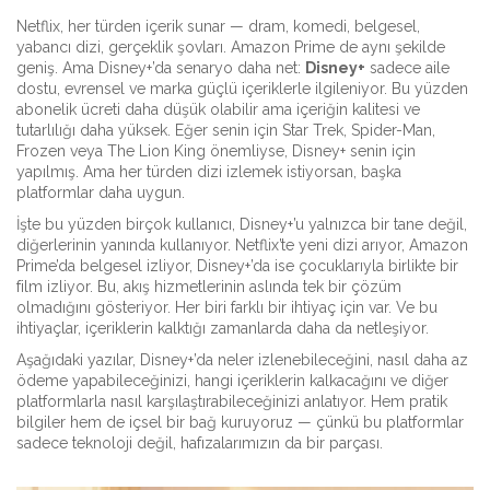
Netflix, her türden içerik sunar — dram, komedi, belgesel,
yabancı dizi, gerçeklik şovları. Amazon Prime de aynı şekilde
geniş. Ama Disney+’da senaryo daha net:
Disney+
sadece aile
dostu, evrensel ve marka güçlü içeriklerle ilgileniyor. Bu yüzden
abonelik ücreti daha düşük olabilir ama içeriğin kalitesi ve
tutarlılığı daha yüksek. Eğer senin için Star Trek, Spider-Man,
Frozen veya The Lion King önemliyse, Disney+ senin için
yapılmış. Ama her türden dizi izlemek istiyorsan, başka
platformlar daha uygun.
İşte bu yüzden birçok kullanıcı, Disney+’u yalnızca bir tane değil,
diğerlerinin yanında kullanıyor. Netflix’te yeni dizi arıyor, Amazon
Prime’da belgesel izliyor, Disney+’da ise çocuklarıyla birlikte bir
film izliyor. Bu, akış hizmetlerinin aslında tek bir çözüm
olmadığını gösteriyor. Her biri farklı bir ihtiyaç için var. Ve bu
ihtiyaçlar, içeriklerin kalktığı zamanlarda daha da netleşiyor.
Aşağıdaki yazılar, Disney+’da neler izlenebileceğini, nasıl daha az
ödeme yapabileceğinizi, hangi içeriklerin kalkacağını ve diğer
platformlarla nasıl karşılaştırabileceğinizi anlatıyor. Hem pratik
bilgiler hem de içsel bir bağ kuruyoruz — çünkü bu platformlar
sadece teknoloji değil, hafızalarımızın da bir parçası.