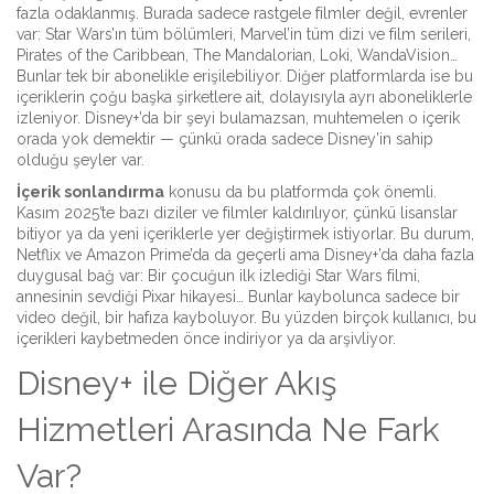
fazla odaklanmış. Burada sadece rastgele filmler değil, evrenler
var: Star Wars’ın tüm bölümleri, Marvel’in tüm dizi ve film serileri,
Pirates of the Caribbean, The Mandalorian, Loki, WandaVision…
Bunlar tek bir abonelikle erişilebiliyor. Diğer platformlarda ise bu
içeriklerin çoğu başka şirketlere ait, dolayısıyla ayrı aboneliklerle
izleniyor. Disney+’da bir şeyi bulamazsan, muhtemelen o içerik
orada yok demektir — çünkü orada sadece Disney’in sahip
olduğu şeyler var.
İçerik sonlandırma
konusu da bu platformda çok önemli.
Kasım 2025’te bazı diziler ve filmler kaldırılıyor, çünkü lisanslar
bitiyor ya da yeni içeriklerle yer değiştirmek istiyorlar. Bu durum,
Netflix ve Amazon Prime’da da geçerli ama Disney+’da daha fazla
duygusal bağ var: Bir çocuğun ilk izlediği Star Wars filmi,
annesinin sevdiği Pixar hikayesi… Bunlar kaybolunca sadece bir
video değil, bir hafıza kayboluyor. Bu yüzden birçok kullanıcı, bu
içerikleri kaybetmeden önce indiriyor ya da arşivliyor.
Disney+ ile Diğer Akış
Hizmetleri Arasında Ne Fark
Var?