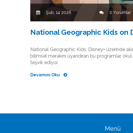
Şub, 14 2026
0 Yorumlar
National Geographic Kids on Di
National Geographic Kids, Disney+ üzerinde ailele
bilimsel merakını uyandıran bu programlar, okul d
teşvik ediyor.
Devamını Oku
Menü