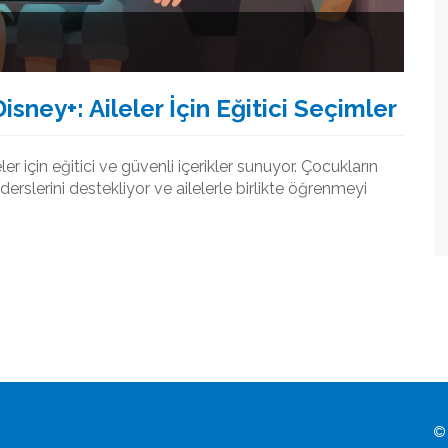
sney+: Aileler İçin Eğitici Seçimler
r için eğitici ve güvenli içerikler sunuyor. Çocukların
erslerini destekliyor ve ailelerle birlikte öğrenmeyi
© 