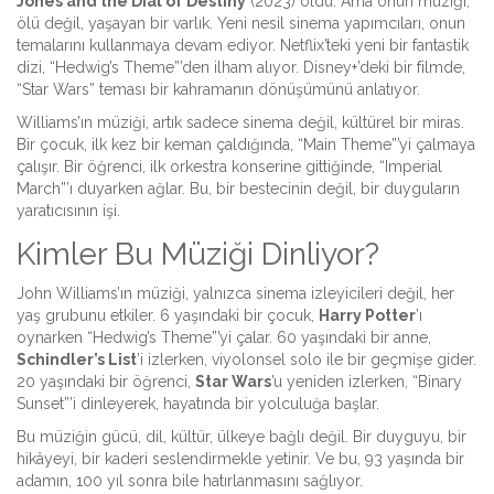
Jones and the Dial of Destiny
(2023) oldu. Ama onun müziği,
ölü değil, yaşayan bir varlık. Yeni nesil sinema yapımcıları, onun
temalarını kullanmaya devam ediyor. Netflix’teki yeni bir fantastik
dizi, “Hedwig’s Theme”’den ilham alıyor. Disney+’deki bir filmde,
“Star Wars” teması bir kahramanın dönüşümünü anlatıyor.
Williams’ın müziği, artık sadece sinema değil, kültürel bir miras.
Bir çocuk, ilk kez bir keman çaldığında, “Main Theme”’yi çalmaya
çalışır. Bir öğrenci, ilk orkestra konserine gittiğinde, “Imperial
March”’ı duyarken ağlar. Bu, bir bestecinin değil, bir duyguların
yaratıcısının işi.
Kimler Bu Müziği Dinliyor?
John Williams’ın müziği, yalnızca sinema izleyicileri değil, her
yaş grubunu etkiler. 6 yaşındaki bir çocuk,
Harry Potter
’ı
oynarken “Hedwig’s Theme”’yi çalar. 60 yaşındaki bir anne,
Schindler’s List
’i izlerken, viyolonsel solo ile bir geçmişe gider.
20 yaşındaki bir öğrenci,
Star Wars
’u yeniden izlerken, “Binary
Sunset”’i dinleyerek, hayatında bir yolculuğa başlar.
Bu müziğin gücü, dil, kültür, ülkeye bağlı değil. Bir duyguyu, bir
hikâyeyi, bir kaderi seslendirmekle yetinir. Ve bu, 93 yaşında bir
adamın, 100 yıl sonra bile hatırlanmasını sağlıyor.