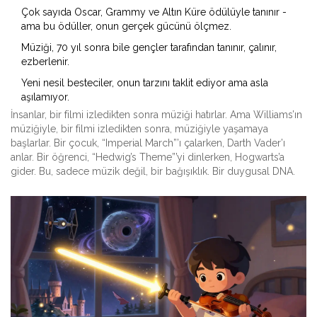
Çok sayıda Oscar, Grammy ve Altın Küre ödülüyle tanınır -
ama bu ödüller, onun gerçek gücünü ölçmez.
Müziği, 70 yıl sonra bile gençler tarafından tanınır, çalınır,
ezberlenir.
Yeni nesil besteciler, onun tarzını taklit ediyor ama asla
aşılamıyor.
İnsanlar, bir filmi izledikten sonra müziği hatırlar. Ama Williams’ın
müziğiyle, bir filmi izledikten sonra, müziğiyle yaşamaya
başlarlar. Bir çocuk, “Imperial March”’ı çalarken, Darth Vader’ı
anlar. Bir öğrenci, “Hedwig’s Theme”’yi dinlerken, Hogwarts’a
gider. Bu, sadece müzik değil, bir bağışıklık. Bir duygusal DNA.