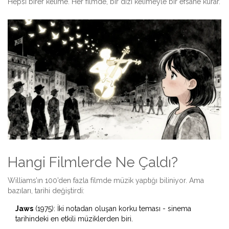
Hepsi birer kelime. Her filmde, bir dizi kelimeyle bir efsane kurar.
Hangi Filmlerde Ne Çaldı?
Williams’ın 100’den fazla filmde müzik yaptığı biliniyor. Ama
bazıları, tarihi değiştirdi:
Jaws
(1975): İki notadan oluşan korku teması - sinema
tarihindeki en etkili müziklerden biri.