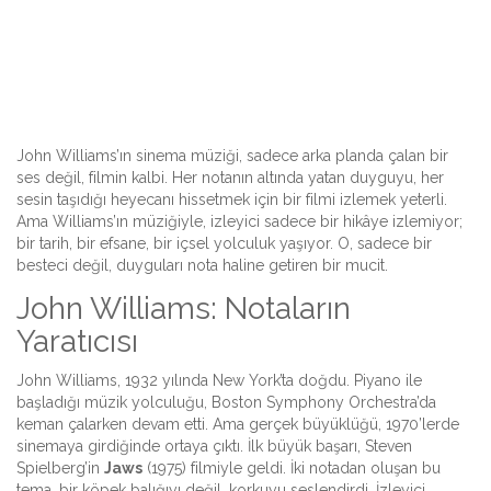
John Williams’ın sinema müziği, sadece arka planda çalan bir
ses değil, filmin kalbi. Her notanın altında yatan duyguyu, her
sesin taşıdığı heyecanı hissetmek için bir filmi izlemek yeterli.
Ama Williams’ın müziğiyle, izleyici sadece bir hikâye izlemiyor;
bir tarih, bir efsane, bir içsel yolculuk yaşıyor. O, sadece bir
besteci değil, duyguları nota haline getiren bir mucit.
John Williams: Notaların
Yaratıcısı
John Williams, 1932 yılında New York’ta doğdu. Piyano ile
başladığı müzik yolculuğu, Boston Symphony Orchestra’da
keman çalarken devam etti. Ama gerçek büyüklüğü, 1970’lerde
sinemaya girdiğinde ortaya çıktı. İlk büyük başarı, Steven
Spielberg’in
Jaws
(1975) filmiyle geldi. İki notadan oluşan bu
tema, bir köpek balığıyı değil, korkuyu seslendirdi. İzleyici,