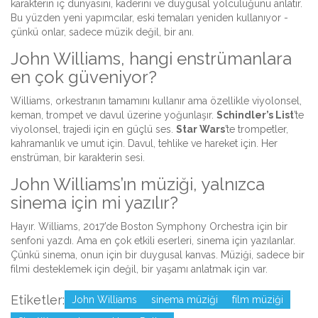
karakterin iç dünyasını, kaderini ve duygusal yolculuğunu anlatır.
Bu yüzden yeni yapımcılar, eski temaları yeniden kullanıyor -
çünkü onlar, sadece müzik değil, bir anı.
John Williams, hangi enstrümanlara
en çok güveniyor?
Williams, orkestranın tamamını kullanır ama özellikle viyolonsel,
keman, trompet ve davul üzerine yoğunlaşır.
Schindler’s List
’te
viyolonsel, trajedi için en güçlü ses.
Star Wars
’te trompetler,
kahramanlık ve umut için. Davul, tehlike ve hareket için. Her
enstrüman, bir karakterin sesi.
John Williams’ın müziği, yalnızca
sinema için mi yazılır?
Hayır. Williams, 2017’de Boston Symphony Orchestra için bir
senfoni yazdı. Ama en çok etkili eserleri, sinema için yazılanlar.
Çünkü sinema, onun için bir duygusal kanvas. Müziği, sadece bir
filmi desteklemek için değil, bir yaşamı anlatmak için var.
Etiketler:
John Williams
sinema müziği
film müziği