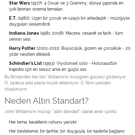
Star Wars
(1977): 4 Oscar ve 3 Grammy; dünya çapında en
çok tanınan sinema temaları.
E.T.
(1982): Uçan bir çocuk ve uzaylı bir arkadaşlık - müziğiyle
duyguları seslendirdi.
Indiana Jones
(1981-2008): Macera, cesaret ve tarih - tüm
serinin sesi.
Harry Potter
(2001-2011): Büyücülük, gizem ve çocukluk - 20
yıldır nesilleri etkiledi.
Schindler’s List
(1993): Viyolonsel solo - Holocaust’ün
trajedisi için en sessiz ama en güçlü ses.
Bu filmlerden her biri, Williams’ın müziğinin gücünü gösteriyor.
O, sadece arka plana müzik eklemiyor. O, filmi yeniden
oluşturuyor.
Neden Altın Standart?
John Williams’ın müziği, “altın standart” olarak anılır çünkü:
Her tema, karakterin ruhunu yansıtır.
Her besteleme, bir tarihle, bir duyguyla, bir kaderle bağlanır.