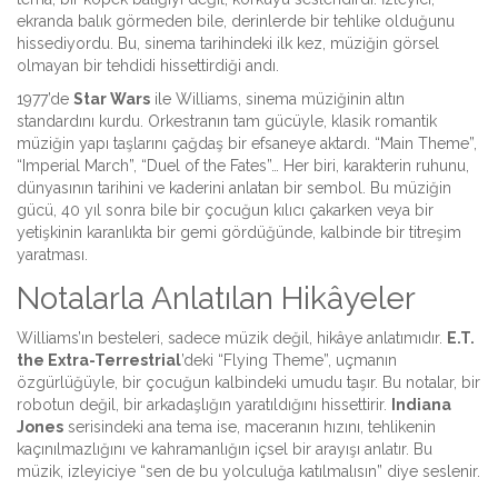
ekranda balık görmeden bile, derinlerde bir tehlike olduğunu
hissediyordu. Bu, sinema tarihindeki ilk kez, müziğin görsel
olmayan bir tehdidi hissettirdiği andı.
1977’de
Star Wars
ile Williams, sinema müziğinin altın
standardını kurdu. Orkestranın tam gücüyle, klasik romantik
müziğin yapı taşlarını çağdaş bir efsaneye aktardı. “Main Theme”,
“Imperial March”, “Duel of the Fates”… Her biri, karakterin ruhunu,
dünyasının tarihini ve kaderini anlatan bir sembol. Bu müziğin
gücü, 40 yıl sonra bile bir çocuğun kılıcı çakarken veya bir
yetişkinin karanlıkta bir gemi gördüğünde, kalbinde bir titreşim
yaratması.
Notalarla Anlatılan Hikâyeler
Williams’ın besteleri, sadece müzik değil, hikâye anlatımıdır.
E.T.
the Extra-Terrestrial
’deki “Flying Theme”, uçmanın
özgürlüğüyle, bir çocuğun kalbindeki umudu taşır. Bu notalar, bir
robotun değil, bir arkadaşlığın yaratıldığını hissettirir.
Indiana
Jones
serisindeki ana tema ise, maceranın hızını, tehlikenin
kaçınılmazlığını ve kahramanlığın içsel bir arayışı anlatır. Bu
müzik, izleyiciye “sen de bu yolculuğa katılmalısın” diye seslenir.