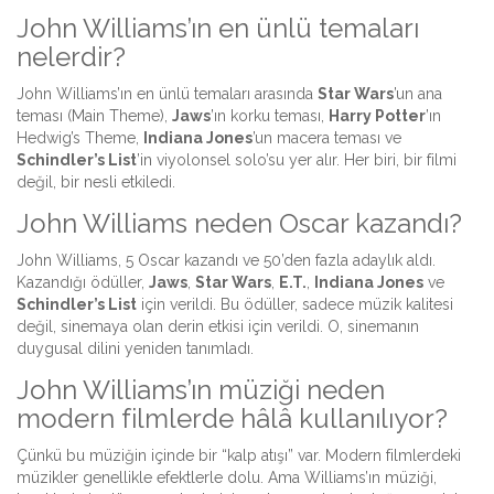
John Williams’ın en ünlü temaları
nelerdir?
John Williams’ın en ünlü temaları arasında
Star Wars
’un ana
teması (Main Theme),
Jaws
’ın korku teması,
Harry Potter
’ın
Hedwig’s Theme,
Indiana Jones
’un macera teması ve
Schindler’s List
’in viyolonsel solo’su yer alır. Her biri, bir filmi
değil, bir nesli etkiledi.
John Williams neden Oscar kazandı?
John Williams, 5 Oscar kazandı ve 50’den fazla adaylık aldı.
Kazandığı ödüller,
Jaws
,
Star Wars
,
E.T.
,
Indiana Jones
ve
Schindler’s List
için verildi. Bu ödüller, sadece müzik kalitesi
değil, sinemaya olan derin etkisi için verildi. O, sinemanın
duygusal dilini yeniden tanımladı.
John Williams’ın müziği neden
modern filmlerde hâlâ kullanılıyor?
Çünkü bu müziğin içinde bir “kalp atışı” var. Modern filmlerdeki
müzikler genellikle efektlerle dolu. Ama Williams’ın müziği,