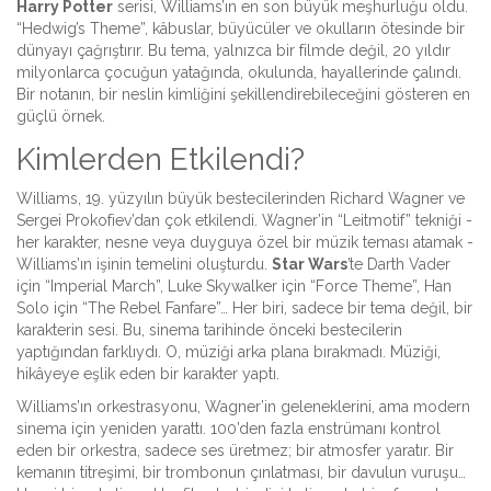
Harry Potter
serisi, Williams’ın en son büyük meşhurluğu oldu.
“Hedwig’s Theme”, kâbuslar, büyücüler ve okulların ötesinde bir
dünyayı çağrıştırır. Bu tema, yalnızca bir filmde değil, 20 yıldır
milyonlarca çocuğun yatağında, okulunda, hayallerinde çalındı.
Bir notanın, bir neslin kimliğini şekillendirebileceğini gösteren en
güçlü örnek.
Kimlerden Etkilendi?
Williams, 19. yüzyılın büyük bestecilerinden Richard Wagner ve
Sergei Prokofiev’dan çok etkilendi. Wagner’in “Leitmotif” tekniği -
her karakter, nesne veya duyguya özel bir müzik teması atamak -
Williams’ın işinin temelini oluşturdu.
Star Wars
’te Darth Vader
için “Imperial March”, Luke Skywalker için “Force Theme”, Han
Solo için “The Rebel Fanfare”… Her biri, sadece bir tema değil, bir
karakterin sesi. Bu, sinema tarihinde önceki bestecilerin
yaptığından farklıydı. O, müziği arka plana bırakmadı. Müziği,
hikâyeye eşlik eden bir karakter yaptı.
Williams’ın orkestrasyonu, Wagner’in geleneklerini, ama modern
sinema için yeniden yarattı. 100’den fazla enstrümanı kontrol
eden bir orkestra, sadece ses üretmez; bir atmosfer yaratır. Bir
kemanın titreşimi, bir trombonun çınlatması, bir davulun vuruşu…