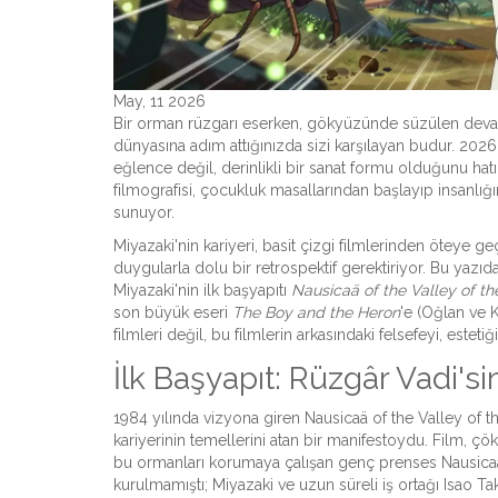
May, 11 2026
Bir orman rüzgarı eserken, gökyüzünde süzülen devasa
dünyasına adım attığınızda sizi karşılayan budur. 2026 
eğlence değil, derinlikli bir sanat formu olduğunu ha
filmografisi, çocukluk masallarından başlayıp insanlığ
sunuyor.
Miyazaki'nin kariyeri, basit çizgi filmlerinden öteye geçe
duygularla dolu bir retrospektif gerektiriyor. Bu yazıd
Miyazaki'nin ilk başyapıtı
Nausicaä of the Valley of t
son büyük eseri
The Boy and the Heron
'e (Oğlan ve
filmleri değil, bu filmlerin arkasındaki felsefeyi, este
İlk Başyapıt: Rüzgâr Vadi'
1984 yılında vizyona giren
Nausicaä of the Valley of 
kariyerinin temellerini atan bir manifestoydu. Film, çök
bu ormanları korumaya çalışan genç prenses Nausicaä
kurulmamıştı; Miyazaki ve uzun süreli iş ortağı
Isao Ta