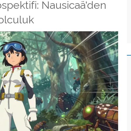
spektifi: Nausicaä'den
olculuk