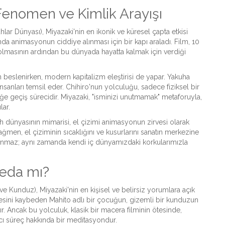
 Fenomen ve Kimlik Arayışı
lar Dünyası), Miyazaki'nin en ikonik ve küresel çapta etkisi
ında animasyonun ciddiye alınması için bir kapı araladı. Film, 10
solmasının ardından bu dünyada hayatta kalmak için verdiği
beslenirken, modern kapitalizm eleştirisi de yapar. Yakuha
nsanları temsil eder. Chihiro'nun yolculuğu, sadece fiziksel bir
iğe geçiş sürecidir. Miyazaki, "isminizi unutmamak" metaforuyla,
lar.
ruh dünyasının mimarisi, el çizimi animasyonun zirvesi olarak
e rağmen, el çiziminin sıcaklığını ve kusurlarını sanatın merkezine
sunmaz; aynı zamanda kendi iç dünyamızdaki korkularımızla
Veda mı?
e Kunduz), Miyazaki'nin en kişisel ve belirsiz yorumlara açık
annesini kaybeden Mahito adlı bir çocuğun, gizemli bir kunduzun
r. Ancak bu yolculuk, klasik bir macera filminin ötesinde,
ıcı süreç hakkında bir meditasyondur.