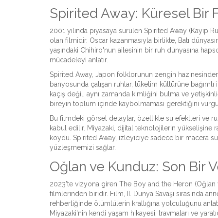
Spirited Away: Küresel Bir
2001 yılında piyasaya sürülen
Spirited Away
(Kayıp Ruh
olan filmidir. Oscar kazanmasıyla birlikte, Batı dünyas
yaşındaki Chihiro'nun ailesinin bir ruh dünyasına hap
mücadeleyi anlatır.
Spirited Away, Japon folklorunun zengin hazinesinden 
banyosunda çalışan ruhlar, tüketim kültürüne bağımlı i
kaçış değil, aynı zamanda kimliğini bulma ve yetişkinl
bireyin toplum içinde kaybolmaması gerektiğini vurgu
Bu filmdeki görsel detaylar, özellikle su efektleri ve 
kabul edilir. Miyazaki, dijital teknolojilerin yükselişin
koydu. Spirited Away, izleyiciye sadece bir macera 
yüzleşmemizi sağlar.
Oğlan ve Kunduz: Son Bir 
2023'te vizyona giren
The Boy and the Heron
(Oğlan v
filmlerinden biridir. Film, II. Dünya Savaşı sırasında 
rehberliğinde ölümlülerin krallığına yolculuğunu anlatı
Miyazaki'nin kendi yaşam hikayesi, travmaları ve yarat