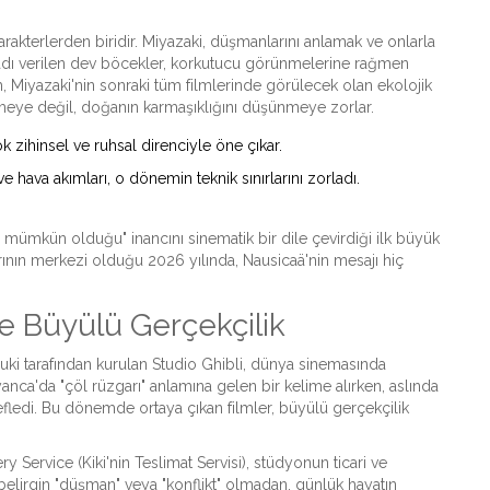
arakterlerden biridir. Miyazaki, düşmanlarını anlamak ve onlarla
 adı verilen dev böcekler, korkutucu görünmelerine rağmen
m, Miyazaki'nin sonraki tüm filmlerinde görülecek olan ekolojik
e izlemeye değil, doğanın karmaşıklığını düşünmeye zorlar.
 zihinsel ve ruhsal direnciyle öne çıkar.
 ve hava akımları, o dönemin teknik sınırlarını zorladı.
 mümkün olduğu" inancını sinematik bir dile çevirdiği ilk büyük
ının merkezi olduğu 2026 yılında, Nausicaä'nin mesajı hiç
 ve Büyülü Gerçekçilik
uki
tarafından kurulan Studio Ghibli, dünya sinemasında
yanca'da "çöl rüzgarı" anlamına gelen bir kelime alırken, aslında
efledi. Bu dönemde ortaya çıkan filmler,
büyülü gerçekçilik
very Service
(Kiki'nin Teslimat Servisi), stüdyonun ticari ve
r belirgin "düşman" veya "konflikt" olmadan, günlük hayatın