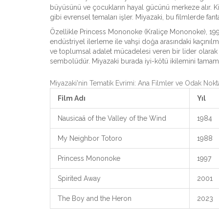
büyüsünü ve çocukların hayal gücünü merkeze alır. Kik
gibi evrensel temaları işler. Miyazaki, bu filmlerde fa
Özellikle
Princess Mononoke
(Kraliçe Mononoke), 1997
endüstriyel ilerleme ile vahşi doğa arasındaki kaçınılm
ve toplumsal adalet mücadelesi veren bir lider olara
sembolüdür. Miyazaki burada iyi-kötü ikilemini tamamen o
Miyazaki'nin Tematik Evrimi: Ana Filmler ve Odak Nokta
Film Adı
Yıl
Nausicaä of the Valley of the Wind
1984
My Neighbor Totoro
1988
Princess Mononoke
1997
Spirited Away
2001
The Boy and the Heron
2023