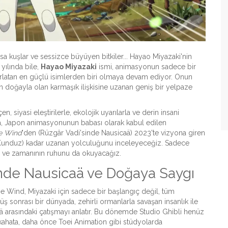
 kuşlar ve sessizce büyüyen bitkiler... Hayao Miyazaki'nin
yılında bile,
Hayao Miyazaki
ismi, animasyonun sadece bir
tırlatan en güçlü isimlerden biri olmaya devam ediyor. Onun
ın doğayla olan karmaşık ilişkisine uzanan geniş bir yelpaze
n, siyasi eleştirilerle, ekolojik uyarılarla ve derin insani
a,
Japon animasyonunun babası olarak kabul edilen
he Wind
'den (Rüzgâr Vadi'sinde Nausicaä) 2023'te vizyona giren
 Kunduz) kadar uzanan yolculuğunu inceleyeceğiz. Sadece
tiği ve zamanının ruhunu da okuyacağız.
sinde Nausicaä ve Doğaya Saygı
the Wind
, Miyazaki için sadece bir başlangıç değil, tüm
üş sonrası bir dünyada, zehirli ormanlarla savaşan insanlık ile
 arasındaki çatışmayı anlatır. Bu dönemde
Studio Ghibli
henüz
kahata
, daha önce Toei Animation gibi stüdyolarda