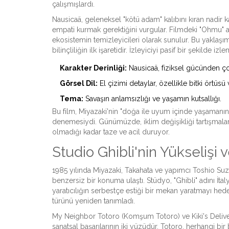
çalışmışlardı.
Nausicaä, geleneksel "kötü adam" kalıbını kıran nadir k
empati kurmak gerektiğini vurgular. Filmdeki "Ohmu"
ekosistemin temizleyicileri olarak sunulur. Bu yaklaşı
bilinçliliğin ilk işaretidir. İzleyiciyi pasif bir şekild
Karakter Derinliği:
Nausicaä, fiziksel gücünden çok
Görsel Dil:
El çizimi detaylar, özellikle bitki örtüsü
Tema:
Savaşın anlamsızlığı ve yaşamın kutsallığı.
Bu film, Miyazaki'nin "doğa ile uyum içinde yaşamanın
denemesiydi. Günümüzde, iklim değişikliği tartışmalar
olmadığı kadar taze ve acil duruyor.
Studio Ghibli'nin Yükselişi
1985 yılında Miyazaki, Takahata ve yapımcı
Toshio Suz
benzersiz bir konuma ulaştı. Stüdyo, "Ghibli" adını İtal
yaratıcılığın serbestçe estiği bir mekan yaratmayı hed
türünü yeniden tanımladı.
My Neighbor Totoro
(Komşum Totoro) ve
Kiki's Deli
sanatsal başarılarının iki yüzüdür. Totoro, herhangi bi