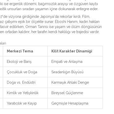
i ise ergenlik dönemi, bağımsızlık arayışı ve özgüven kaybı
ntastik unsurları sıradan yaşamın içine dokunarak entegre eder.
'de vizyona girdiğinde Japonya'da rekorlar kırdı. Film,
az çatışımı epik bir ölçekte sunar. Eboshi Hanım, kadın hakları
k tasvir edilirken, Orman Tanrısı ise yaşam ve ölüm döngüsünün
rtadan kaldırır; her tarafın kendi haklılığı ve trajedisi vardır.
ları
Merkezi Tema
Kilit Karakter Dinamiği
Ekoloji ve Barış
Empati ve Anlaşma
Çocukluk ve Doğa
Sıradanlığın Büyüsü
Doğa vs. Endüstri
Karmaşık Ahlaki Denge
Kimlik ve Yetişkinlik
Bireysel Güçlenme
Yaratıcılık ve Kayıp
Geçmişle Hesaplaşma