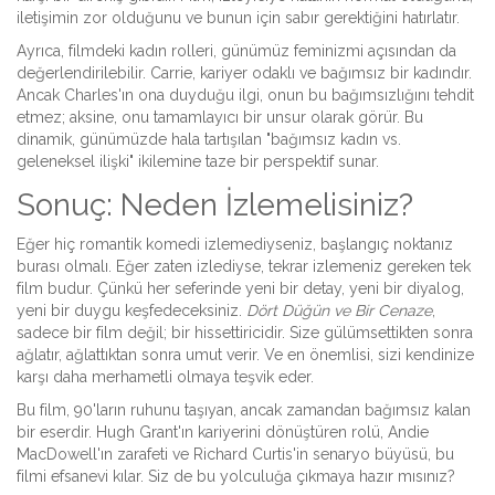
iletişimin zor olduğunu ve bunun için sabır gerektiğini hatırlatır.
Ayrıca, filmdeki kadın rolleri, günümüz feminizmi açısından da
değerlendirilebilir. Carrie, kariyer odaklı ve bağımsız bir kadındır.
Ancak Charles'ın ona duyduğu ilgi, onun bu bağımsızlığını tehdit
etmez; aksine, onu tamamlayıcı bir unsur olarak görür. Bu
dinamik, günümüzde hala tartışılan "bağımsız kadın vs.
geleneksel ilişki" ikilemine taze bir perspektif sunar.
Sonuç: Neden İzlemelisiniz?
Eğer hiç romantik komedi izlemediyseniz, başlangıç noktanız
burası olmalı. Eğer zaten izlediyse, tekrar izlemeniz gereken tek
film budur. Çünkü her seferinde yeni bir detay, yeni bir diyalog,
yeni bir duygu keşfedeceksiniz.
Dört Düğün ve Bir Cenaze
,
sadece bir film değil; bir hissettiricidir. Size gülümsettikten sonra
ağlatır, ağlattıktan sonra umut verir. Ve en önemlisi, sizi kendinize
karşı daha merhametli olmaya teşvik eder.
Bu film, 90'ların ruhunu taşıyan, ancak zamandan bağımsız kalan
bir eserdir. Hugh Grant'ın kariyerini dönüştüren rolü, Andie
MacDowell'ın zarafeti ve Richard Curtis'in senaryo büyüsü, bu
filmi efsanevi kılar. Siz de bu yolculuğa çıkmaya hazır mısınız?