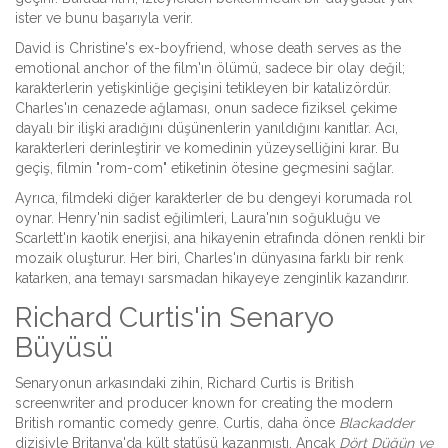
ister ve bunu başarıyla verir.
David
is
Christine's ex-boyfriend, whose death serves as the
emotional anchor of the film
'ın ölümü, sadece bir olay değil;
karakterlerin yetişkinliğe geçişini tetikleyen bir katalizördür.
Charles'ın cenazede ağlaması, onun sadece fiziksel çekime
dayalı bir ilişki aradığını düşünenlerin yanıldığını kanıtlar. Acı,
karakterleri derinleştirir ve komedinin yüzeyselliğini kırar. Bu
geçiş, filmin "rom-com" etiketinin ötesine geçmesini sağlar.
Ayrıca, filmdeki diğer karakterler de bu dengeyi korumada rol
oynar. Henry'nin sadist eğilimleri, Laura'nın soğukluğu ve
Scarlett'ın kaotik enerjisi, ana hikayenin etrafında dönen renkli bir
mozaik oluşturur. Her biri, Charles'ın dünyasına farklı bir renk
katarken, ana temayı sarsmadan hikayeye zenginlik kazandırır.
Richard Curtis'in Senaryo
Büyüsü
Senaryonun arkasındaki zihin,
Richard Curtis
is
British
screenwriter and producer known for creating the modern
British romantic comedy genre
. Curtis, daha önce
Blackadder
dizisiyle Britanya'da kült statüsü kazanmıştı. Ancak
Dört Düğün ve