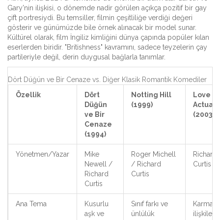
Gary'nin ilişkisi, o dönemde nadir görülen açıkça pozitif bir gay
çift portresiydi. Bu temsiller, filmin çeşitliliğe verdiği değeri
gösterir ve günümüzde bile örnek alınacak bir model sunar.
Kültürel olarak, film İngiliz kimliğini dünya çapında popüler kılan
eserlerden biridir. "Britishness" kavramını, sadece teyzelerin çay
partileriyle değil, derin duygusal bağlarla tanımlar.
Dört Düğün ve Bir Cenaze vs. Diğer Klasik Romantik Komediler
Özellik
Dört
Notting Hill
Love
Düğün
(1999)
Actuall
ve Bir
(2003)
Cenaze
(1994)
Yönetmen/Yazar
Mike
Roger Michell
Richard
Newell /
/ Richard
Curtis
Richard
Curtis
Curtis
Ana Tema
Kusurlu
Sınıf farkı ve
Karmaşı
aşk ve
ünlülük
ilişkiler 