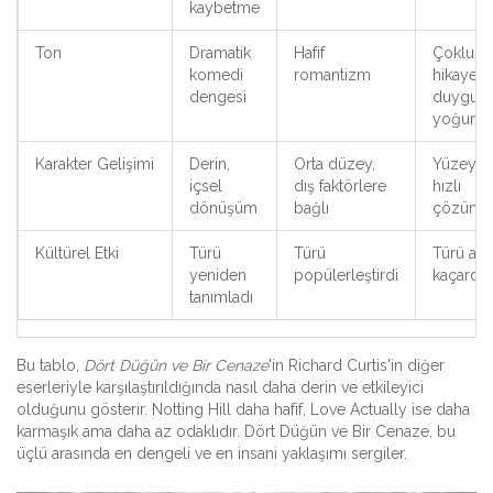
kaybetme
Ton
Dramatik
Hafif
Çoklu
komedi
romantizm
hikaye,
dengesi
duygusa
yoğunlu
Karakter Gelişimi
Derin,
Orta düzey,
Yüzeyse
içsel
dış faktörlere
hızlı
dönüşüm
bağlı
çözüml
Kültürel Etki
Türü
Türü
Türü aşır
yeniden
popülerleştirdi
kaçardı
tanımladı
Bu tablo,
Dört Düğün ve Bir Cenaze
'in Richard Curtis'in diğer
eserleriyle karşılaştırıldığında nasıl daha derin ve etkileyici
olduğunu gösterir. Notting Hill daha hafif, Love Actually ise daha
karmaşık ama daha az odaklıdır. Dört Düğün ve Bir Cenaze, bu
üçlü arasında en dengeli ve en insani yaklaşımı sergiler.