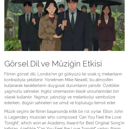
Görsel Dil ve Müziğin Etkisi
Filmin görsel dili, Londra'nın gri gökyüzü ile sıcak iç mekanların
kontrastıyla şekillenir. Yönetmen Mike Newell, bu atmosferi
kullanarak karakterlerin duygusal durumlarını yansıtır. Özellikle
yağmurlu sahneler, İngiliz sinemasının klasik unsurlarından biri
olarak kullanılır. Yağmur, yalnızlığı ve melankoliyi sembolize
ederken, düğün sahneleri ise umut ve topluluğu temsil eder.
Müzik seçimi de filmin başarısında kritik bir rol oynar.
Elton John
is
Legendary musician who composed 'Can You Feel the Love
Tonight', which won an Academy Award for Best Original Song
'ın
katkıları, özellikle "Can You Feel the Love Tonight" şarkısı, filmin