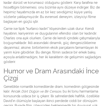
kadar dürüst ve korumasız olduğunu gösterir. Karşı tarafına ne
hissettiğini bilmemesi, onu bizimle aynı düzeye indirger. Biz de
hepimiz hayatımızda en az bir kez sevdiğimiz kişiye yanlış
sözlerle yaklaşmışızdır. Bu evrensel deneyim, izleyiciyi filme
bağlayan en güçlü iştir.
Carrie ise tipik "kurtarıcı kadın" klişesinden uzak durur. Kendi
hayatının, kariyerinin ve duygularının efendisi olan bir kadındır.
Charles ona aşık olurken, Carrie de kendi içindeki çatışmalarıyla
boğuşmaktadır. İkili arasındaki dinamik, güç dengesizliklerine
dayanmaz; aksine, birbirlerinin eksik parçalarını tamamlayan iki
yarım küre gibidirler. Bu denge, filmin sadece bir erkek bakış
açısıyla anlatılmadığını, her iki karakterin de gelişimini sağladığını
gösterir.
Humor ve Dram Arasındaki İnce
Çizgi
Genellikle romantik komedilerde dram, komedinin gölgesinde
kalır. Ancak
Dört Düğün ve Bir Cenaze
, bu iki tonu harmanlama
konusunda ustaca bir iş çıkarır. İlk sahnelerdeki hafiflik, özellikle
David'ın ölümüyle başlayan ikinci perdede ciddi bir dönüşüm
geçirir. Burada film, izleyiciden beklenmedik bir duygusal yük