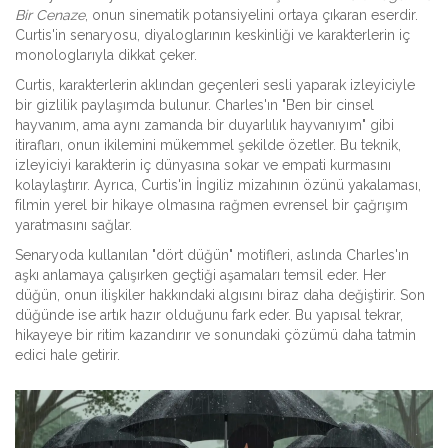
Bir Cenaze
, onun sinematik potansiyelini ortaya çıkaran eserdir.
Curtis'in senaryosu, diyaloglarının keskinliği ve karakterlerin iç
monologlarıyla dikkat çeker.
Curtis, karakterlerin aklından geçenleri sesli yaparak izleyiciyle
bir gizlilik paylaşımda bulunur. Charles'ın "Ben bir cinsel
hayvanım, ama aynı zamanda bir duyarlılık hayvanıyım" gibi
itirafları, onun ikilemini mükemmel şekilde özetler. Bu teknik,
izleyiciyi karakterin iç dünyasına sokar ve empati kurmasını
kolaylaştırır. Ayrıca, Curtis'in İngiliz mizahının özünü yakalaması,
filmin yerel bir hikaye olmasına rağmen evrensel bir çağrışım
yaratmasını sağlar.
Senaryoda kullanılan "dört düğün" motifleri, aslında Charles'ın
aşkı anlamaya çalışırken geçtiği aşamaları temsil eder. Her
düğün, onun ilişkiler hakkındaki algısını biraz daha değiştirir. Son
düğünde ise artık hazır olduğunu fark eder. Bu yapısal tekrar,
hikayeye bir ritim kazandırır ve sonundaki çözümü daha tatmin
edici hale getirir.