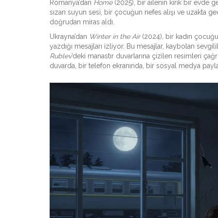
Romanya’dan
Home
(2025), bir ailenin kırık bir evde 
sızan suyun sesi, bir çocuğun nefes alışı ve uzakta geçe
doğrudan miras aldı.
Ukrayna’dan
Winter in the Air
(2024), bir kadın çocuğun
yazdığı mesajları izliyor. Bu mesajlar, kaybolan sevgilil
Rublev
’deki manastır duvarlarına çizilen resimleri çağrı
duvarda, bir telefon ekranında, bir sosyal medya payl