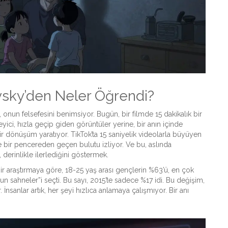
vsky’den Neler Öğrendi?
, onun felsefesini benimsiyor. Bugün, bir filmde 15 dakikalık bir
zleyici, hızla geçip giden görüntüler yerine, bir anın içinde
ir dönüşüm yaratıyor. TikTok’ta 15 saniyelik videolarla büyüyen
e bir pencereden geçen bulutu izliyor. Ve bu, aslında
 derinlikle ilerlediğini göstermek.
ir araştırmaya göre, 18-25 yaş arası gençlerin %63’ü, en çok
zun sahneler”i seçti. Bu sayı, 2015’te sadece %17 idi. Bu değişim,
 İnsanlar artık, her şeyi hızlıca anlamaya çalışmıyor. Bir anı