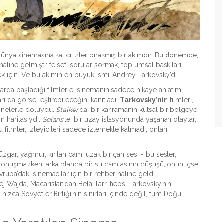
a dünya sinemasına kalıcı izler bırakmış bir akımdır. Bu dönemde,
ç haline gelmişti: felsefi sorular sormak, toplumsal baskıları
k için. Ve bu akımın en büyük ismi, Andrey Tarkovsky’di.
arda başladığı filmlerle, sinemanın sadece hikaye anlatımı
rı da görselleştirebileceğini kanıtladı.
Tarkovsky’nin
filmleri,
ahnelerle doluydu.
Stalker
’da, bir kahramanın kutsal bir bölgeye
ın haritasıydı.
Solaris
’te, bir uzay istasyonunda yaşanan olaylar,
 filmler, izleyicileri sadece izlemekle kalmadı; onları
Rüzgar, yağmur, kırılan cam, uzak bir çan sesi - bu sesler,
 konuşmazken, arka planda bir su damlasının düşüşü, onun içsel
rupa’daki sinemacılar için bir rehber haline geldi.
 Wajda, Macaristan’dan Béla Tarr, hepsi Tarkovsky’nin
nızca Sovyetler Birliği’nin sınırları içinde değil, tüm Doğu