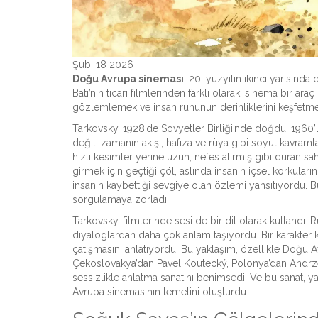
Şub, 18 2026
Doğu Avrupa sineması
, 20. yüzyılın ikinci yarısınd
Batı’nın ticari filmlerinden farklı olarak, sinema bir ara
gözlemlemek ve insan ruhunun derinliklerini keşfetme
Tarkovsky, 1928’de Sovyetler Birliği’nde doğdu. 1960’l
değil, zamanın akışı, hafıza ve rüya gibi soyut kavramla
hızlı kesimler yerine uzun, nefes alırmış gibi duran s
girmek için geçtiği çöl, aslında insanın içsel korkuların
insanın kaybettiği sevgiye olan özlemi yansıtıyordu. Bu
sorgulamaya zorladı.
Tarkovsky, filmlerinde sesi de bir dil olarak kullandı. 
diyaloglardan daha çok anlam taşıyordu. Bir karakter
çatışmasını anlatıyordu. Bu yaklaşım, özellikle Doğu Av
Çekoslovakya’dan Pavel Koutecký, Polonya’dan Andrzej
sessizlikle anlatma sanatını benimsedi. Ve bu sanat, yal
Avrupa sinemasının temelini oluşturdu.