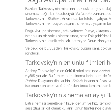
Bazıları, Tarkovsky’nin mirasının artık eski bir şey o
sinemacı değil, bir felsefeciydi. Ve felsefe, zamanla es
Tarkovsky’nin
Stalker
’ı. Arkasında, bir telefon çalıyo
Tarkovsky’nin en büyük başarısı: sinemayı, yaşamın bir
Doğu Avrupa sineması, artık yalnızca Rusya, Ukrayna v
İstanbul’un bir sokak sinemasında, hatta Eskişehir’deki 
Tarkovsky’nin tekniklerini taklit etmiyor. Onun zihniyetin
Ve belki de bu yüzden, Tarkovsky bugün daha çok var. 
içindedir.
Tarkovsky’nin en ünlü filmleri h
Andrey Tarkovsky’nin en ünlü filmleri arasında
Andrei
(1986) yer alır. Bu filmler, hem sinema tarihi hem de fe
Rublev
, Rusya’nın dini tarihini,
Solaris
insanın hafızası 
ise onun son eseri ve ölümünden önce tamamlanan bir
Tarkovsky’nin sinema anlayışı Ba
Batı sineması genellikle hikaye, gerilim ve hızlı tempoyl
sessizliği bir dil olarak kullanır. Onun filmlerinde olay