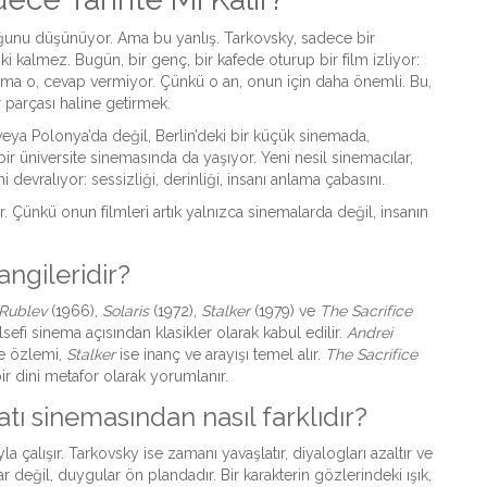
lduğunu düşünüyor. Ama bu yanlış. Tarkovsky, sadece bir
ki kalmez. Bugün, bir genç, bir kafede oturup bir film izliyor:
r. Ama o, cevap vermiyor. Çünkü o an, onun için daha önemli. Bu,
 parçası haline getirmek.
eya Polonya’da değil, Berlin’deki bir küçük sinemada,
bir üniversite sinemasında da yaşıyor. Yeni nesil sinemacılar,
i devralıyor: sessizliği, derinliği, insanı anlama çabasını.
Çünkü onun filmleri artık yalnızca sinemalarda değil, insanın
angileridir?
 Rublev
(1966),
Solaris
(1972),
Stalker
(1979) ve
The Sacrifice
lsefi sinema açısından klasikler olarak kabul edilir.
Andrei
ve özlemi,
Stalker
ise inanç ve arayışı temel alır.
The Sacrifice
 dini metafor olarak yorumlanır.
tı sinemasından nasıl farklıdır?
a çalışır. Tarkovsky ise zamanı yavaşlatır, diyalogları azaltır ve
lar değil, duygular ön plandadır. Bir karakterin gözlerindeki ışık,