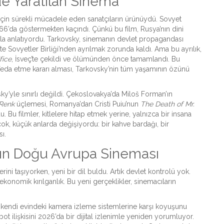
e Yaratılan Sinema
 için sürekli mücadele eden sanatçıların ürünüydü. Sovyet
 1966’da göstermekten kaçındı. Çünkü bu film, Rusya’nın dini
larıyla anlatıyordu. Tarkovsky, sinemanın devlet propagandası
 Sovyetler Birliği’nden ayrılmak zorunda kaldı. Ama bu ayrılık,
fice
, İsveç’te çekildi ve ölümünden önce tamamlandı. Bu
i feda etme kararı alması, Tarkovsky’nin tüm yaşamının özünü
yle sınırlı değildi. Çekoslovakya’da Miloš Forman’ın
Renk
üçlemesi, Romanya’dan Cristi Puiu’nun
The Death of Mr.
. Bu filmler, kitlelere hitap etmek yerine, yalnızca bir insana
 çok, küçük anlarda değişiyordu: bir kahve bardağı, bir
ı.
ılın Doğu Avrupa Sineması
ni taşıyorken, yeni bir dil buldu. Artık devlet kontrolü yok.
 ekonomik kırılganlık. Bu yeni gerçeklikler, sinemacıların
n kendi evindeki kamera izleme sistemlerine karşı koyuşunu
bot ilişkisini 2026’da bir dijital izlenimle yeniden yorumluyor.