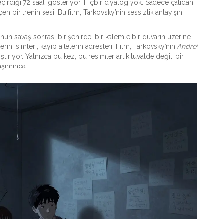
geçirdiği 72 saati gösteriyor. Hiçbir diyalog yok. Sadece çatıdan
n bir trenin sesi. Bu film, Tarkovsky’nin sessizlik anlayışını
un savaş sonrası bir şehirde, bir kalemle bir duvarın üzerine
erin isimleri, kayıp ailelerin adresleri. Film, Tarkovsky’nin
Andrei
ştırıyor. Yalnızca bu kez, bu resimler artık tuvalde değil, bir
aşımında.