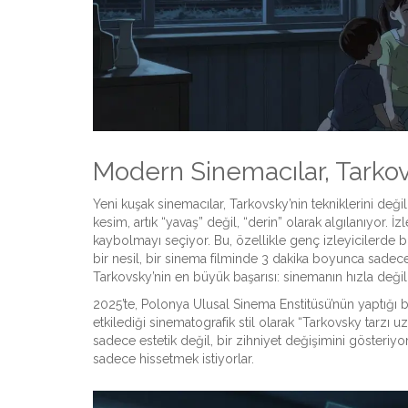
Modern Sinemacılar, Tarko
Yeni kuşak sinemacılar, Tarkovsky’nin tekniklerini değil
kesim, artık “yavaş” değil, “derin” olarak algılanıyor. İ
kaybolmayı seçiyor. Bu, özellikle genç izleyicilerde b
bir nesil, bir sinema filminde 3 dakika boyunca sadec
Tarkovsky’nin en büyük başarısı: sinemanın hızla değil,
2025’te, Polonya Ulusal Sinema Enstitüsü’nün yaptığı b
etkilediği sinematografik stil olarak “Tarkovsky tarzı u
sadece estetik değil, bir zihniyet değişimini gösteriyor.
sadece hissetmek istiyorlar.