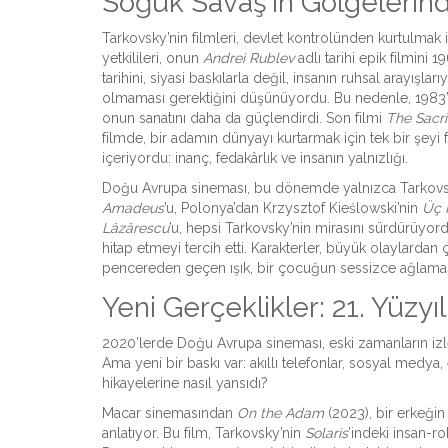
Soğuk Savaş’ın Gölgelerind
Tarkovsky’nin filmleri, devlet kontrolünden kurtulmak
yetkilileri, onun
Andrei Rublev
adlı tarihi epik filmini
tarihini, siyasi baskılarla değil, insanın ruhsal arayış
olmaması gerektiğini düşünüyordu. Bu nedenle, 1983’te
onun sanatını daha da güçlendirdi. Son filmi
The Sacri
filmde, bir adamın dünyayı kurtarmak için tek bir şey
içeriyordu: inanç, fedakârlık ve insanın yalnızlığı.
Doğu Avrupa sineması, bu dönemde yalnızca Tarkovsky’
Amadeus
’u, Polonya’dan Krzysztof Kieślowski’nin
Üç 
Lăzărescu
’u, hepsi Tarkovsky’nin mirasını sürdürüyordu
hitap etmeyi tercih etti. Karakterler, büyük olaylardan
pencereden geçen ışık, bir çocuğun sessizce ağlamas
Yeni Gerçeklikler: 21. Yüzy
2020’lerde Doğu Avrupa sineması, eski zamanların izleri
Ama yeni bir baskı var: akıllı telefonlar, sosyal medya,
hikayelerine nasıl yansıdı?
Macar sinemasından
On the Adam
(2023), bir erkeği
anlatıyor. Bu film, Tarkovsky’nin
Solaris
’indeki insan-ro