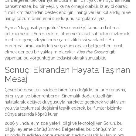
bir belgesel, petrokimya endüstrisinin fosil yakıt emisyonlarından
bahsetmezse, bu bir yeşil yıkama örneği olabilir. İzleyici olarak,
filmin kim tarafından desteklendiğini, hangi verileri kullandığını ve
hangi çözüm önerilerini sunduğunu sorgulamalıyız.
Ayrıca "duygusal yorgunluk" (eco-anxiety) konusu da ihmal
edilmemelidir. Sürekli yıkım, ölüm ve felaket sahnelerini izlemek,
özellikle genç izleyicilerde çaresizlik hissi yaratabilir. Bu
durumda, umut vadeden ve çözüm odaklı belgeselleri tercih
etmek dengeli bir yaklaşım olacaktır.
Kiss the Ground
gibi
yapımlar, bu yorgunluğun tedavisi olarak sunulabilir.
Sonuç: Ekrandan Hayata Taşınan
Mesaj
Çevre belgeselleri, sadece birer film değildir; onlar birer ayna,
birer uyarı ve birer rehberdir. Sinematik doğa güzelliğini
hatırlatarak, aciliyet duygusuyla harekete geçirerek ve aktivizm
yoluyla toplumsal değişimi teşvik ederek, bu filmler bizimle
dünya arasında köprü kurar.
2026 yılında, elimizde yeterli bilgi ve teknoloji var. Sorun, bu
bilgiyi eyleme dönüştürmek. Belgeseller, bu dönüşümün ilk
adımıdır. İzledikten sonra atacağınız adım-plastik kullanımınızı