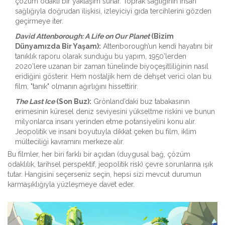
çözüm odaklı bir yaklaşım sunar. Toprak sağlığının insan
sağlığıyla doğrudan ilişkisi, izleyiciyi gıda tercihlerini gözden
geçirmeye iter.
David Attenborough: A Life on Our Planet
(Bizim
Dünyamızda Bir Yaşam):
Attenborough’un kendi hayatını bir
tanıklık raporu olarak sunduğu bu yapım, 1950’lerden
2020’lere uzanan bir zaman tünelinde biyoçeşitliliğinin nasıl
eridiğini gösterir. Hem nostaljik hem de dehşet verici olan bu
film, "tanık" olmanın ağırlığını hissettirir.
The Last Ice
(Son Buz):
Grönland’daki buz tabakasının
erimesinin küresel deniz seviyesini yükseltme riskini ve bunun
milyonlarca insanı yerinden etme potansiyelini konu alır.
Jeopolitik ve insani boyutuyla dikkat çeken bu film, iklim
mülteciliği kavramını merkeze alır.
Bu filmler, her biri farklı bir açıdan (duygusal bağ, çözüm
odaklılık, tarihsel perspektif, jeopolitik risk) çevre sorunlarına ışık
tutar. Hangisini seçerseniz seçin, hepsi sizi mevcut durumun
karmaşıklığıyla yüzleşmeye davet eder.