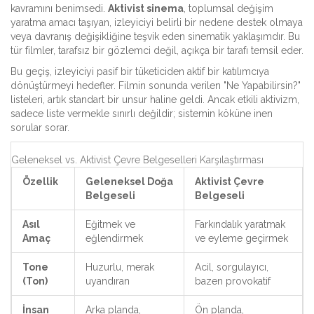
kavramını benimsedi.
Aktivist sinema
,
toplumsal değişim
yaratma amacı taşıyan, izleyiciyi belirli bir nedene destek olmaya
veya davranış değişikliğine teşvik eden sinematik yaklaşımdır
. Bu
tür filmler, tarafsız bir gözlemci değil, açıkça bir tarafı temsil eder.
Bu geçiş, izleyiciyi pasif bir tüketiciden aktif bir katılımcıya
dönüştürmeyi hedefler. Filmin sonunda verilen "Ne Yapabilirsin?"
listeleri, artık standart bir unsur haline geldi. Ancak etkili aktivizm,
sadece liste vermekle sınırlı değildir; sistemin köküne inen
sorular sorar.
Geleneksel vs. Aktivist Çevre Belgeselleri Karşılaştırması
Özellik
Geleneksel Doğa
Aktivist Çevre
Belgeseli
Belgeseli
Asıl
Eğitmek ve
Farkındalık yaratmak
Amaç
eğlendirmek
ve eyleme geçirmek
Tone
Huzurlu, merak
Acil, sorgulayıcı,
(Ton)
uyandıran
bazen provokatif
İnsan
Arka planda,
Ön planda,