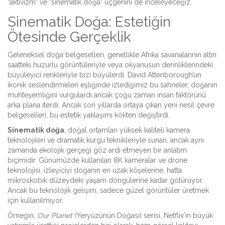
"aktivizm" ve "sinematik doğa" üçgenini de inceleyeceğiz.
Sinematik Doğa: Estetiğin
Ötesinde Gerçeklik
Geleneksel doğa belgeselleri, genellikle Afrika savanalarının altın
saatteki huzurlu görüntüleriyle veya okyanusun derinliklerindeki
büyüleyici renkleriyle bizi büyülerdi. David Attenborough’un
ikonik seslendirmeleri eşliğinde izlediğimiz bu sahneler, doğanın
muhteşemliğini vurgulardı ancak çoğu zaman insan faktörünü
arka plana iterdi. Ancak son yıllarda ortaya çıkan yeni nesil çevre
belgeselleri, bu estetik yaklaşımı kökten değiştirdi.
Sinematik doğa
,
doğal ortamları yüksek kaliteli kamera
teknolojileri ve dramatik kurgu teknikleriyle sunan, ancak aynı
zamanda ekolojik gerçeği göz ardı etmeyen bir anlatım
biçimidir
. Günümüzde kullanılan 8K kameralar ve drone
teknolojisi, izleyiciyi doğanın en uzak köşelerine, hatta
mikroskobik düzeydeki yaşam döngülerine kadar götürüyor.
Ancak bu teknolojik gelişim, sadece güzel görüntüler üretmek
için kullanılmıyor.
Örneğin,
Our Planet
(Yeryüzünün Doğası) serisi, Netflix’in büyük