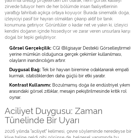
yatırımla ürettiği projelerden biri olarak, hem görsel kaliteyi
zirvede tutuyor hem de her bölümde insan faaliyetlerinin
yarattığı tahribatı açıkça ortaya koyuyor. Burada sinematik doğa,
izleyiciyi pasif bir hayran olmaktan çıkarıp aktif bir tanık
konumuna getiriyor. Görüntüler o kadar net ve yakın ki, izleyici
kendini doğanın içinde hissediyor ve zarar veren unsurlara karşı
doğal bir tepki geliştiriyor.
Görsel Gerçekçilik:
CGI (Bilgisayar Destekli Görselleştirme)
yerine mümkün olduğunca gerçek çekimler kullanılması,
olayların inandırıcılığını artırır.
Duygusal Bağ:
Tek bir hayvan biremine odaklanarak empati
kurmak, istatistiklerden daha güçlü bir etki yaratır.
Kontrast Kullanımı:
Bozulmamış doğa ile endüstriyel yıkım
arasındaki görsel zıtlıklar, mesajın pekiştirilmesinde kritik rol
oynar.
Aciliyet Duygusu: Zaman
Tünelinde Bir Uyarı
2026 yılında "aciliyet" kelimesi, çevre söyleminde neredeyse bir
klişe haline geldi gibi görünse de, belgesel yapımında bu