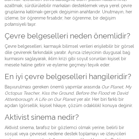
azaltmak, sürdürülebilir markaları desteklemek veya yerel çevre
gruplarına katılmak-gerçek değişimin anahtarıdır. Unutmayın, her
izleme, bir öğrenme fırsatıdır; her öğrenme, bir değişim
potansiyeli taşır.
Çevre belgeselleri neden önemlidir?
Çevre belgeselleri, karmaşık bilimsel verileri erişilebilir bir görsel
dile çevirerek farkındalık yaratır. Ayrıca izleyicinin duygusal bağ
kurmasını sağlayarak, iklim krizi gibi soyut sorunları kişisel bir
mesele haline getirir ve eyleme geçmeyi teşvik eder.
En iyi çevre belgeselleri hangileridir?
Başvurulması gereken önemli yapımlar arasında
Our Planet
,
My
Octopus Teacher
,
Kiss the Ground
,
Before the Flood
ve
David
Attenborough: A Life on Our Planet
yer alır. Her biri farklı bir
açıdan (görsellik, kişisel hikaye, çözüm odaklılık) konuya değinir.
Aktivist sinema nedir?
Aktivist sinema, tarafsız bir gözlemci olmak yerine, belirli bir
sosyal veya çevresel nedene destek toplamayı ve izleyicileri