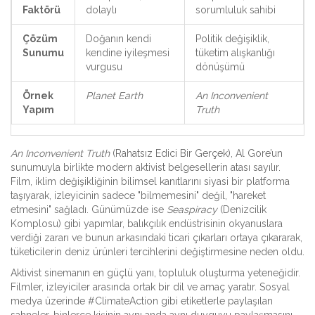
Faktörü
dolaylı
sorumluluk sahibi
Çözüm
Doğanın kendi
Politik değişiklik,
Sunumu
kendine iyileşmesi
tüketim alışkanlığı
vurgusu
dönüşümü
Örnek
Planet Earth
An Inconvenient
Yapım
Truth
An Inconvenient Truth
(Rahatsız Edici Bir Gerçek), Al Gore’un
sunumuyla birlikte modern aktivist belgesellerin atası sayılır.
Film, iklim değişikliğinin bilimsel kanıtlarını siyasi bir platforma
taşıyarak, izleyicinin sadece "bilmemesini" değil, "hareket
etmesini" sağladı. Günümüzde ise
Seaspiracy
(Denizcilik
Komplosu) gibi yapımlar, balıkçılık endüstrisinin okyanuslara
verdiği zararı ve bunun arkasındaki ticari çıkarları ortaya çıkararak,
tüketicilerin deniz ürünleri tercihlerini değiştirmesine neden oldu.
Aktivist sinemanın en güçlü yanı, topluluk oluşturma yeteneğidir.
Filmler, izleyiciler arasında ortak bir dil ve amaç yaratır. Sosyal
medya üzerinde #ClimateAction gibi etiketlerle paylaşılan