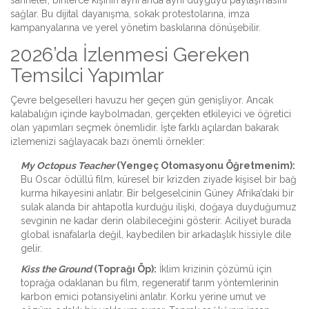
sahneler, binlerce kişinin aynı anda aynı duyguyu paylaşmasını
sağlar. Bu dijital dayanışma, sokak protestolarına, imza
kampanyalarına ve yerel yönetim baskılarına dönüşebilir.
2026’da İzlenmesi Gereken
Temsilci Yapımlar
Çevre belgeselleri havuzu her geçen gün genişliyor. Ancak
kalabalığın içinde kaybolmadan, gerçekten etkileyici ve öğretici
olan yapımları seçmek önemlidir. İşte farklı açılardan bakarak
izlemenizi sağlayacak bazı önemli örnekler:
My Octopus Teacher
(Yengeç Otomasyonu Öğretmenim):
Bu Oscar ödüllü film, küresel bir krizden ziyade kişisel bir bağ
kurma hikayesini anlatır. Bir belgeselcinin Güney Afrika’daki bir
sulak alanda bir ahtapotla kurduğu ilişki, doğaya duyduğumuz
sevginin ne kadar derin olabileceğini gösterir. Aciliyet burada
global isnafalarla değil, kaybedilen bir arkadaşlık hissiyle dile
gelir.
Kiss the Ground
(Toprağı Öp):
İklim krizinin çözümü için
toprağa odaklanan bu film, regeneratif tarım yöntemlerinin
karbon emici potansiyelini anlatır. Korku yerine umut ve