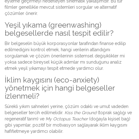
eyleme geçirmeyi hedefleyen sinematik yaklaşımdır. Bu tür
filmler genellikle mevcut sistemleri sorgular ve alternatif
çözümler önerir.
Yeşil yıkama (greenwashing)
belgesellerde nasıl tespit edilir?
Bir belgeselin büyük korporasyonlar tarafından finanse edilip
edilmediğini kontrol etmek, hangi verilerin atlandığını
sorgulamak ve çözüm önerilerinin sistemsel değişiklikler mi
yoksa sadece bireysel küçük adımlar mı sunduğunu analiz
etmek yeşil yıkamayı tespit etmede yardımcı olur.
İklim kaygısını (eco-anxiety)
yönetmek için hangi belgeseller
izlenmeli?
Sürekli yıkım sahneleri yerine, çözüm odaklı ve umut vadeden
belgeseller tercih edilmelidir.
Kiss the Ground
(toprak sağlığı ve
regeneratif tarım) ve
My Octopus Teacher
(doğayla kişisel bağ)
gibi yapımlar, pozitif bir motivasyon sağlayarak iklim kaygısını
hafifletmeye yardımcı olabilir.