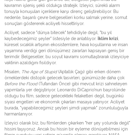
kavramın işleniş şekli oldukça stratejik. İzleyici, sürekli alarm
tonuyla konuşulan içeriklere karşı direnç geliştirebiliyor. Bu
nedenle, başarılı çevre belgeselleri korku salmak yerine, somut
sonuçları göstererek aciliyeti hissettiriyor.
Aciliyet, sadece "dünya bitecek" tehdidiyle değil, "bu yıl
kaybedeceğimiz şeyler" listesiyle de anlatılıyor.
İklim krizi
,
küresel sıcaklık artışının ekosistemlere, hava koşullarına ve insan
yaşamına verdiği geri dönüşümez zararları kapsayan geniş bir
terimdir
. Belgeseller, bu soyut kavramı somutlaştırarak izleyiciye
vaktinin azaldığını fısıldıyor.
Misalen,
The Age of Stupid
(Aptallık Çağı) gibi erken dönem
örneklerdeki distopik gelecek tasvirleri, günümüzde daha çok
Before the Flood
(Tufandan Önce) gibi mevcut krizi sahneleyen
yapımlarla yer değiştiriyor. Leonardo DiCaprio’nun başrolünde
olduğu bu film, sadece gelecekteki felaketleri değil, bugünkü
siyasi engelleri ve ekonomik çıkarları masaya yatırıyor. Aciliyet
burada, "yapabileceğimiz şeyleri şimdi yapmak" zorunluluğuyla
harmanlanıyor.
İzleyici olarak biz, bu filmlerden çıkarken "her şey yolunda değil"
hissini taşıyoruz. Ancak bu hissin bir eyleme dönüşebilmesi için