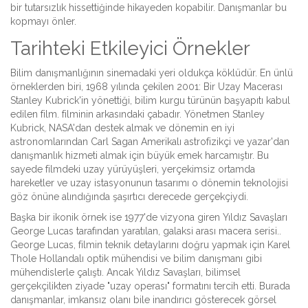
bir tutarsızlık hissettiğinde hikayeden kopabilir. Danışmanlar bu
kopmayı önler.
Tarihteki Etkileyici Örnekler
Bilim danışmanlığının sinemadaki yeri oldukça köklüdür. En ünlü
örneklerden biri, 1968 yılında çekilen
2001: Bir Uzay Macerası
Stanley Kubrick'in yönettiği, bilim kurgu türünün başyapıtı kabul
edilen film
.
filminin arkasındaki çabadır. Yönetmen Stanley
Kubrick, NASA'dan destek almak ve dönemin en iyi
astronomlarından
Carl Sagan
Amerikalı astrofizikçi ve yazar
'dan
danışmanlık hizmeti almak için büyük emek harcamıştır. Bu
sayede filmdeki uzay yürüyüşleri, yerçekimsiz ortamda
hareketler ve uzay istasyonunun tasarımı o dönemin teknolojisi
göz önüne alındığında şaşırtıcı derecede gerçekçiydi.
Başka bir ikonik örnek ise 1977'de vizyona giren
Yıldız Savaşları
George Lucas tarafından yaratılan, galaksi arası macera serisi
.
.
George Lucas, filmin teknik detaylarını doğru yapmak için
Karel
Thole
Hollandalı optik mühendisi ve bilim danışmanı
gibi
mühendislerle çalıştı. Ancak Yıldız Savaşları, bilimsel
gerçekçilikten ziyade "uzay operası" formatını tercih etti. Burada
danışmanlar, imkansız olanı bile inandırıcı gösterecek görsel