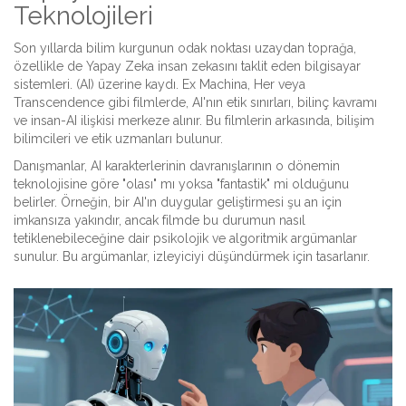
Teknolojileri
Son yıllarda bilim kurgunun odak noktası uzaydan toprağa,
özellikle de
Yapay Zeka
insan zekasını taklit eden bilgisayar
sistemleri
.
(AI) üzerine kaydı. Ex Machina, Her veya
Transcendence gibi filmlerde, AI'nın etik sınırları, bilinç kavramı
ve insan-AI ilişkisi merkeze alınır. Bu filmlerin arkasında, bilişim
bilimcileri ve etik uzmanları bulunur.
Danışmanlar, AI karakterlerinin davranışlarının o dönemin
teknolojisine göre "olası" mı yoksa "fantastik" mi olduğunu
belirler. Örneğin, bir AI'ın duygular geliştirmesi şu an için
imkansıza yakındır, ancak filmde bu durumun nasıl
tetiklenebileceğine dair psikolojik ve algoritmik argümanlar
sunulur. Bu argümanlar, izleyiciyi düşündürmek için tasarlanır.