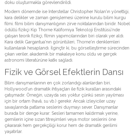
doku oluşturmakla görevlendirildi.
Modern dönemde ise
Interstellar
Christopher Nolan'ın yönettiği,
kara delikler ve zaman genişlemesi üzerine kurulu bilim kurgu
filmi
.
filmi bilim danışmanlığının zirve noktalarından biridir. Nobel
ödüllü fizikçi
Kip Thorne
Kaliforniya Teknoloji Enstitüsü'nde
çalışan teorik fizikçi
, filmin yapımcılarından biri olarak yer aldı.
Kara delik Gargantua'nın görüntüleri, Thorne'ın denklemleri
kullanılarak hesaplandı. İlginçtir ki, bu görselleştirme sürecinden
çıkan veriler, akademik bir makaleye konu oldu ve gerçek
astronomi literatürüne katkı sağladı.
Fizik ve Görsel Efektlerin Dansı
Bilim danışmanlarının en çok zorlandığı alanlardan biri,
Hollywood'un dramatik ihtiyaçları ile fizik kuralları arasındaki
çatışmadır. Örneğin, uzayda ses yoktur çünkü sesin yayılması
için bir ortam (havâ, su vb.) gerekir. Ancak izleyiciler uzay
savaşlarında patlama seslerini duymayı sever. Danışmanlar
burada bir denge kurar: Sesleri tamamen kaldırmak yerine,
gemilerin içine sızan titreşimleri veya motor seslerini öne
çıkararak hem gerçekçiliği korur hem de dramatik gerilimi
yaşatırlar.