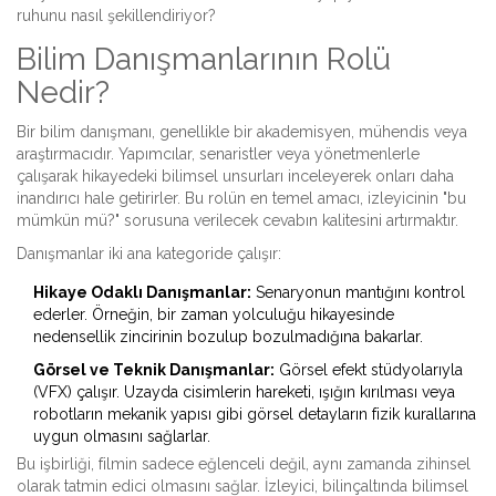
ruhunu nasıl şekillendiriyor?
Bilim Danışmanlarının Rolü
Nedir?
Bir bilim danışmanı, genellikle bir akademisyen, mühendis veya
araştırmacıdır. Yapımcılar, senaristler veya yönetmenlerle
çalışarak hikayedeki bilimsel unsurları inceleyerek onları daha
inandırıcı hale getirirler. Bu rolün en temel amacı, izleyicinin "bu
mümkün mü?" sorusuna verilecek cevabın kalitesini artırmaktır.
Danışmanlar iki ana kategoride çalışır:
Hikaye Odaklı Danışmanlar:
Senaryonun mantığını kontrol
ederler. Örneğin, bir zaman yolculuğu hikayesinde
nedensellik zincirinin bozulup bozulmadığına bakarlar.
Görsel ve Teknik Danışmanlar:
Görsel efekt stüdyolarıyla
(VFX) çalışır. Uzayda cisimlerin hareketi, ışığın kırılması veya
robotların mekanik yapısı gibi görsel detayların fizik kurallarına
uygun olmasını sağlarlar.
Bu işbirliği, filmin sadece eğlenceli değil, aynı zamanda zihinsel
olarak tatmin edici olmasını sağlar. İzleyici, bilinçaltında bilimsel