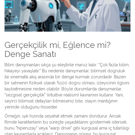
Gerçekçilik mi, Eğlence mi?
Denge Sanatı
Bilim danışmanları sıkça şu eleştirile maruz kalır: "Çok fazla bilim,
hikayeyi yavaşlatır." Bu nedenle danışmanlar, bilimsel doğruluk
ile sinematik akış arasında bir denge kurmak zorundadır. Bazen
bir sahnenin fiziksel olarak %100 doğru olması, izleyicinin ilgisini
kaybetmesine neden olabilir. Böyle durumlarda danışmanlar,
"sezgisel gerçekçilik" (intuitive realism) kavramını kullanır. Yani,
seyirci bilimsel detayları bilmeseniz bile, olayın mantığının
yerinde olduğunu hisseder.
Örneğin, ışık hızında seyahat etmek zamanı dondurur. Ancak
filmde karakterlerin bu süreçte yaşadıklarını göstermek istersek,
bunu "hiperuzay" veya "warp drive" gibi kurgusal ama iç tutarlılığı
olan kavramlarla açıklarız. Danışmanın görevi, bu kurgusal