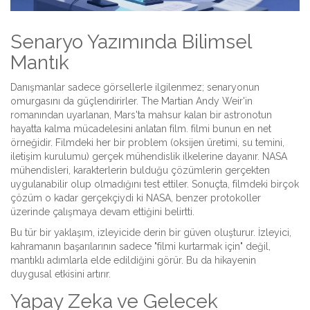
Senaryo Yazımında Bilimsel
Mantık
Danışmanlar sadece görsellerle ilgilenmez; senaryonun
omurgasını da güçlendirirler.
The Martian
Andy Weir'in
romanından uyarlanan, Mars'ta mahsur kalan bir astronotun
hayatta kalma mücadelesini anlatan film
.
filmi bunun en net
örneğidir. Filmdeki her bir problem (oksijen üretimi, su temini,
iletişim kurulumu) gerçek mühendislik ilkelerine dayanır. NASA
mühendisleri, karakterlerin bulduğu çözümlerin gerçekten
uygulanabilir olup olmadığını test ettiler. Sonuçta, filmdeki birçok
çözüm o kadar gerçekçiydi ki NASA, benzer protokoller
üzerinde çalışmaya devam ettiğini belirtti.
Bu tür bir yaklaşım, izleyicide derin bir güven oluşturur. İzleyici,
kahramanın başarılarının sadece "filmi kurtarmak için" değil,
mantıklı adımlarla elde edildiğini görür. Bu da hikayenin
duygusal etkisini artırır.
Yapay Zeka ve Gelecek