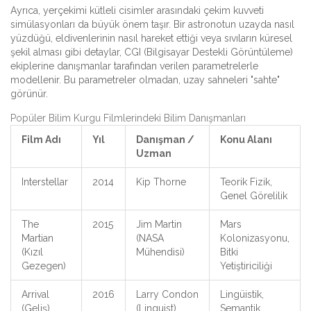
Ayrıca,
yerçekimi
kütleli cisimler arasındaki çekim kuvveti
simülasyonları da büyük önem taşır. Bir astronotun uzayda nasıl
yüzdüğü, eldivenlerinin nasıl hareket ettiği veya sıvıların küresel
şekil alması gibi detaylar, CGI (Bilgisayar Destekli Görüntüleme)
ekiplerine danışmanlar tarafından verilen parametrelerle
modellenir. Bu parametreler olmadan, uzay sahneleri "sahte"
görünür.
Popüler Bilim Kurgu Filmlerindeki Bilim Danışmanları
Film Adı
Yıl
Danışman /
Konu Alanı
Uzman
Interstellar
2014
Kip Thorne
Teorik Fizik,
Genel Görelilik
The
2015
Jim Martin
Mars
Martian
(NASA
Kolonizasyonu,
(Kızıl
Mühendisi)
Bitki
Gezegen)
Yetiştiriciliği
Arrival
2016
Larry Condon
Lingüistik,
(Geliş)
(Linguist)
Semantik