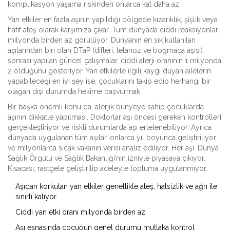
komplikasyon yaşama riskinden onlarca kat daha az.
Yan etkiler en fazla aşının yapıldığı bölgede kızarıklık, şişlik veya
hafif ateş olarak karşımıza çıkar. Tüm dünyada ciddi reaksiyonlar
milyonda birden az görülüyor. Dünyanın en sık kullanılan
aşılarından biri olan DTaP (difteri, tetanoz ve boğmaca aşısı)
sonrası yapılan güncel çalışmalar, ciddi alerji oranının 1 milyonda
2 olduğunu gösteriyor. Yan etkilerle ilgili kaygı duyan ailelerin
yapabileceği en iyi şey ise, çocuklarını takip edip herhangi bir
olağan dışı durumda hekime başvurmak.
Bir başka önemli konu da, alerjik bünyeye sahip çocuklarda
aşının dikkatle yapılması. Doktorlar aşı öncesi gereken kontrolleri
gerçekleştiriyor ve riskli durumlarda aşı ertelenebiliyor. Ayrıca
dünyada uygulanan tüm aşılar, onlarca yıl boyunca geliştiriliyor
ve milyonlarca sıcak vakanın verisi analiz ediliyor. Her aşı, Dünya
Sağlık Örgütü ve Sağlık Bakanlığı’nın izniyle piyasaya çıkıyor.
Kısacası, rastgele geliştirilip aceleyle topluma uygulanmıyor.
Aşıdan korkutan yan etkiler genellikle ateş, halsizlik ve ağrı ile
sınırlı kalıyor.
Ciddi yan etki oranı milyonda birden az.
Aşı esnasında çocuğun genel durumu mutlaka kontrol