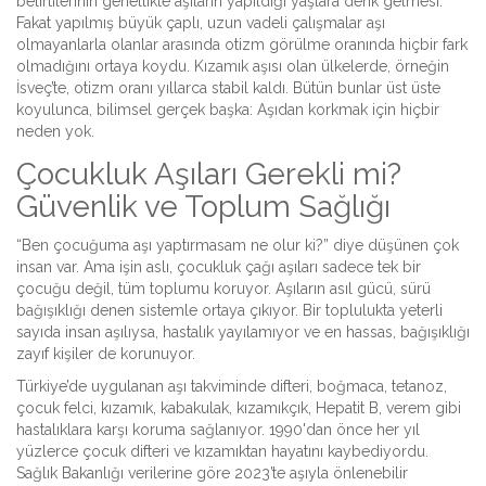
belirtilerinin genellikle aşıların yapıldığı yaşlara denk gelmesi.
Fakat yapılmış büyük çaplı, uzun vadeli çalışmalar aşı
olmayanlarla olanlar arasında otizm görülme oranında hiçbir fark
olmadığını ortaya koydu. Kızamık aşısı olan ülkelerde, örneğin
İsveç’te, otizm oranı yıllarca stabil kaldı. Bütün bunlar üst üste
koyulunca, bilimsel gerçek başka: Aşıdan korkmak için hiçbir
neden yok.
Çocukluk Aşıları Gerekli mi?
Güvenlik ve Toplum Sağlığı
“Ben çocuğuma aşı yaptırmasam ne olur ki?” diye düşünen çok
insan var. Ama işin aslı, çocukluk çağı aşıları sadece tek bir
çocuğu değil, tüm toplumu koruyor. Aşıların asıl gücü, sürü
bağışıklığı denen sistemle ortaya çıkıyor. Bir toplulukta yeterli
sayıda insan aşılıysa, hastalık yayılamıyor ve en hassas, bağışıklığı
zayıf kişiler de korunuyor.
Türkiye’de uygulanan aşı takviminde difteri, boğmaca, tetanoz,
çocuk felci, kızamık, kabakulak, kızamıkçık, Hepatit B, verem gibi
hastalıklara karşı koruma sağlanıyor. 1990'dan önce her yıl
yüzlerce çocuk difteri ve kızamıktan hayatını kaybediyordu.
Sağlık Bakanlığı verilerine göre 2023’te aşıyla önlenebilir