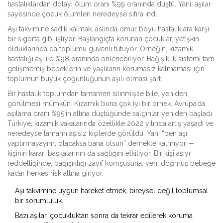
hastalıklardan dolayı ölüm oranı %99 oranında düştü. Yani, aşılar
sayesinde çocuk ölümleri neredeyse sıfıra indi.
Aşı takvimine sadık kalmak, aslında ömür boyu hastalıklara karşı
bir sigorta gibi işliyor. Başlangıçta korunan çocuklar, yetişkin
olduklarında da toplumu güvenli tutuyor. Örneğin, kızamık
hastalığı aşı ile %98 oranında önlenebiliyor. Bağışıklık sistemi tam
gelişmemiş bebeklerin ve yaşlıların korumasız kalmaması için
toplumun büyük çoğunluğunun aşılı olması şart.
Bir hastalık toplumdan tamamen silinmişse bile, yeniden
görülmesi mümkün. Kızamık buna çok iyi bir örnek. Avrupa’da
aşılama oranı %95’in altına düştüğünde salgınlar yeniden başladı.
Türkiye, kızamık vakalarında özellikle 2022 yılında artış yaşadı ve
neredeyse tamamı aşısız kişilerde görüldü. Yani “ben aşı
yaptırmayayım, olacaksa bana olsun” demekle kalmıyor —
kişinin kararı başkalarının da sağlığını etkiliyor. Bir kişi aşıyı
reddettiğinde; bağışıklığı zayıf komşusuna, yeni doğmuş bebeğe
kadar herkes risk altına giriyor.
Aşı takvimine uygun hareket etmek, bireysel değil toplumsal
bir sorumluluk.
Bazı aşılar, çocukluktan sonra da tekrar edilerek koruma