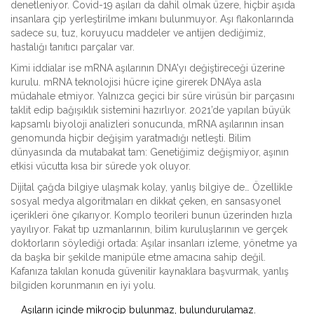
denetleniyor. Covid-19 aşıları da dahil olmak üzere, hiçbir aşıda
insanlara çip yerleştirilme imkanı bulunmuyor. Aşı flakonlarında
sadece su, tuz, koruyucu maddeler ve antijen dediğimiz,
hastalığı tanıtıcı parçalar var.
Kimi iddialar ise mRNA aşılarının DNA'yı değiştireceği üzerine
kurulu. mRNA teknolojisi hücre içine girerek DNA’ya asla
müdahale etmiyor. Yalnızca geçici bir süre virüsün bir parçasını
taklit edip bağışıklık sistemini hazırlıyor. 2021’de yapılan büyük
kapsamlı biyoloji analizleri sonucunda, mRNA aşılarının insan
genomunda hiçbir değişim yaratmadığı netleşti. Bilim
dünyasında da mutabakat tam: Genetiğimiz değişmiyor, aşının
etkisi vücutta kısa bir sürede yok oluyor.
Dijital çağda bilgiye ulaşmak kolay, yanlış bilgiye de… Özellikle
sosyal medya algoritmaları en dikkat çeken, en sansasyonel
içerikleri öne çıkarıyor. Komplo teorileri bunun üzerinden hızla
yayılıyor. Fakat tıp uzmanlarının, bilim kuruluşlarının ve gerçek
doktorların söylediği ortada: Aşılar insanları izleme, yönetme ya
da başka bir şekilde manipüle etme amacına sahip değil.
Kafanıza takılan konuda güvenilir kaynaklara başvurmak, yanlış
bilgiden korunmanın en iyi yolu.
Aşıların içinde mikroçip bulunmaz, bulundurulamaz.