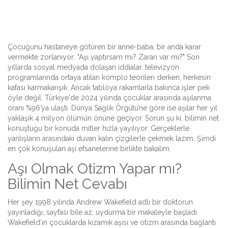
Çocuğunu hastaneye götüren bir anne-baba, bir anda karar
vermekte zorlanıyor: "Aşı yaptırsam mı? Zararı var mı?" Son
yıllarda sosyal medyada dolaşan iddialar, televizyon
programlarında ortaya atılan komplo teorileri derken, herkesin
kafası karmakarışık. Ancak tabloya rakamlarla bakınca işler pek
öyle değil. Türkiye'de 2024 yılında çocuklar arasında aşılanma
oranı %96’ya ulaştı. Dünya Sağlık Örgütü’ne göre ise aşılar her yıl
yaklaşık 4 milyon ölümün önüne geçiyor. Sorun şu ki, bilimin net
konuştuğu bir konuda mitler hızla yayılıyor. Gerçeklerle
yanlışların arasındaki duvarı kalın çizgilerle çekmek lazım. Şimdi
en çok konuşulan aşı efsanelerine birlikte bakalım.
Aşı Olmak Otizm Yapar mı?
Bilimin Net Cevabı
Her şey 1998 yılında Andrew Wakefield adlı bir doktorun
yayınladığı, sayfası bile az, uydurma bir makaleyle başladı.
Wakefield’ın çocuklarda kızamık aşısı ve otizm arasında bağlantı