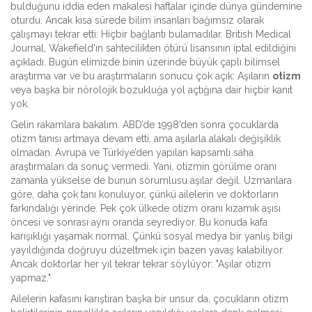
bulduğunu iddia eden makalesi haftalar içinde dünya gündemine
oturdu. Ancak kısa sürede bilim insanları bağımsız olarak
çalışmayı tekrar etti: Hiçbir bağlantı bulamadılar. British Medical
Journal, Wakefield'ın sahtecilikten ötürü lisansının iptal edildiğini
açıkladı. Bugün elimizde binin üzerinde büyük çaplı bilimsel
araştırma var ve bu araştırmaların sonucu çok açık: Aşıların
otizm
veya başka bir nörolojik bozukluğa yol açtığına dair hiçbir kanıt
yok.
Gelin rakamlara bakalım. ABD’de 1998’den sonra çocuklarda
otizm tanısı artmaya devam etti, ama aşılarla alakalı değişiklik
olmadan. Avrupa ve Türkiye’den yapılan kapsamlı saha
araştırmaları da sonuç vermedi. Yani, otizmin görülme oranı
zamanla yükselse de bunun sorumlusu aşılar değil. Uzmanlara
göre, daha çok tanı konuluyor, çünkü ailelerin ve doktorların
farkındalığı yerinde. Pek çok ülkede otizm oranı kızamık aşısı
öncesi ve sonrası aynı oranda seyrediyor. Bu konuda kafa
karışıklığı yaşamak normal. Çünkü sosyal medya bir yanlış bilgi
yayıldığında doğruyu düzeltmek için bazen yavaş kalabiliyor.
Ancak doktorlar her yıl tekrar tekrar söylüyor: "Aşılar otizm
yapmaz."
Ailelerin kafasını karıştıran başka bir unsur da, çocukların otizm