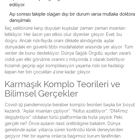
ediliyor.
Aşı sonrası takipte olağan dışı bir durum varsa mutlaka doktora
danışılmalı.
İlaç sektörüne karşı duyulan kuşkular zaman zaman insanları
tetikliyor. Her ilacın yan etkisi olur diyenler çıkıyor. Evet, bu
doğru. Ancak risk-fayda oranı dikkate alındığında, aşılar
dünyadaki en güvenli tıbbi müdahaleler arasında yer alıyor. Tüm
veriler de bunu destekliyor: Dünya Sağlık Örgütü, aşıdan zararlı
ciddi yan etki görülme oranını 1 milyonda 2 olarak belirtiyor.
Kızamık geçirip ağır komplikasyon yaşama riski ise hastalığı
kapan her bin çocuktan 4’üne kadar çıkıyor.
Karmaşık Komplo Teorileri ve
Bilimsel Gerçekler
Covid-19 pandemisiyle beraber komplo teorileri başka bir boyut
kazandı. “Aşılar insanları çipliyor”, “Nüfus azaltılıyor”, “DNA'mız
değiştiriliyor” iddiaları türlü platformlarda hızla yayıldı. Peki,
gerçek ne? Önce aşıların nasıl üretildiğine bakalım. Dünya
genelinde aşılar, yıllarca süren kontrollü klinik deneylerden
geçiyor. Her bir aşama onlarca bağımsız kurum tarafından