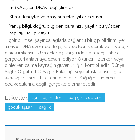
mRNA aşıları DNA’yı değiştirmez.
Klinik deneyler ve onay süreçleri yıllarca sürer.
Yanlış bilgi, doğru bilgiden daha hızlı yayılır, bu yüzden
kaynağınızı iyi seçin.
Hiçbir bilimsel yayında, aşılarla bağlantılı bir çip bildirimi yer
almıyor. DNA üzerinde değişiklik ise teknik olarak ve fizyolojik
olarak imkansız. Uzmanlar, aşı karşıtı iddialara karşı sabırla
gerçekleri anlatmaya devam ediyor. Okurken, izlerken veya
dinlerken daima kaynağın güvenilirliğini kontrol edin. Dünya
Sağlık Örgütü, T.C. Sağlık Bakanlığı veya uluslararası sağlık
kuruluşları asılsız bilgilerin panzehiri. Sağlığınızı internet
dedikodularına değil, gerçeklere emanet edin.
Etiketler:
aşı
aşı mitleri
bağışıklık sistemi
çocuk aşıları
sağlık
Kategoriler