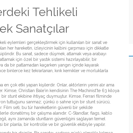
erdeki Tehlikeli
ek Sanatçılar
eli eylemleri gerçekleştirmek için kullanılan bir sanat ve
lan her hareketin, izleyicinin kalbini çarpması için dikkatle
iplindir
.
Bu sanat, sadece düşmek, atlamak veya arabayı
atlamak için özel bir yastık sistemi hazırlayabilir, bir
 ya da bir patlamadan kaçarken yangın içinde kayarak
e binlerce kez tekrarlanan, kırık kemikler ve morluklarla
a en çok etki yapan kişilerdir
.
Onlar, aktörlerin yerini alır ama
er. Kimse, Christian Bale'in kendisinin The Machinist'te 63 kiloya
r stunt ekibine ihtiyaç duymuştur. Kimse, Ferrari filminde
iyon tuttuğunu sanmaz; çünkü o sahne için bir stunt sürücü,
r.
Film seti
,
bu tür hareketlerin güvenli bir şekilde
erle donatılmış bir çalışma alanıdır
.
C-Standlar, flags, kablo
ğil, aynı zamanda stuntların güvenliğini sağlayan temel
bir planla, bir kontrolle ve bir güvenlik ekibiyle yapılır.