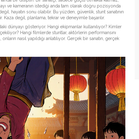
amanda bir disiplin. Bir sanatçı, sadece güçlü olmakla kalmaz,
lmayı ve kameranın istediği anda tam olarak doğru pozisyonda
değil, hayatın sonu olabilir. Bu yüzden,
güvenlik
,
stunt sanatının
r
.
Kaza değil, planlama, tekrar ve deneyimle başarılır.
daki dünyayı gösteriyor. Hangi ekipmanlar kullanılıyor? Kimler
ekiliyor? Hangi filmlerde stuntlar, aktörlerin performansını
nların nasıl yapıldığı anlatılıyor. Gerçek bir sanatın, gerçek