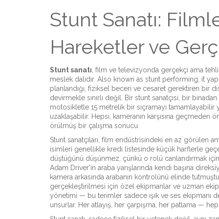
Stunt Sanatı: Filml
Hareketler ve Gerç
Stunt sanatı
,
film ve televizyonda gerçekçi ama tehlik
meslek dalıdır
. Also known as
stunt performing
, it
yapı
planlandığı, fiziksel beceri ve cesaret gerektiren bir dis
devirmekle sınırlı değil. Bir stunt sanatçısı, bir binadan 
motosikletle 15 metrelik bir sıçramayı tamamlayabilir
uzaklaşabilir. Hepsi, kameranın karşısına geçmeden önc
örülmüş bir çalışma sonucu.
Stunt sanatçıları
,
film endüstrisindeki en az görülen am
isimleri genellikle kredi listesinde küçük harflerle geç
düştüğünü düşünmez, çünkü o rolü canlandırmak için bi
Adam Driver'in araba yarışlarında kendi başına direks
kamera arkasında arabanın kontrolünü elinde tutmuştu
gerçekleştirilmesi için özel ekipmanlar ve uzman ekipl
yönetimi — bu terimler sadece ışık ve ses ekipmanı de
unsurlar. Her atlayış, her çarpışma, her patlama — hepsi 