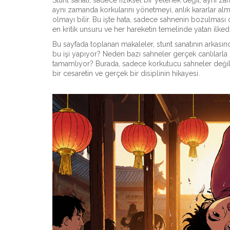
Stunt sanatı, sadece fiziksel bir yetenek değil, aynı z
aynı zamanda korkularını yönetmeyi, anlık kararlar a
olmayı bilir. Bu işte hata, sadece sahnenin bozulması 
en kritik unsuru ve her hareketin temelinde yatan ilkedi
Bu sayfada toplanan makaleler, stunt sanatının arkasın
bu işi yapıyor? Neden bazı sahneler gerçek canlılarla ç
tamamlıyor? Burada, sadece korkutucu sahneler değil, o
bir cesaretin ve gerçek bir disiplinin hikayesi.