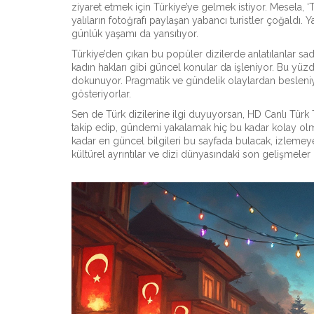
ziyaret etmek için Türkiye’ye gelmek istiyor. Mesela, ‘T
yalıların fotoğrafı paylaşan yabancı turistler çoğaldı. Y
günlük yaşamı da yansıtıyor.
Türkiye’den çıkan bu popüler dizilerde anlatılanlar sad
kadın hakları gibi güncel konular da işleniyor. Bu yüzden
dokunuyor. Pragmatik ve gündelik olaylardan besleniyor
gösteriyorlar.
Sen de Türk dizilerine ilgi duyuyorsan, HD Canlı Türk TV
takip edip, gündemi yakalamak hiç bu kadar kolay ol
kadar en güncel bilgileri bu sayfada bulacak, izlemey
kültürel ayrıntılar ve dizi dünyasındaki son gelişmeler