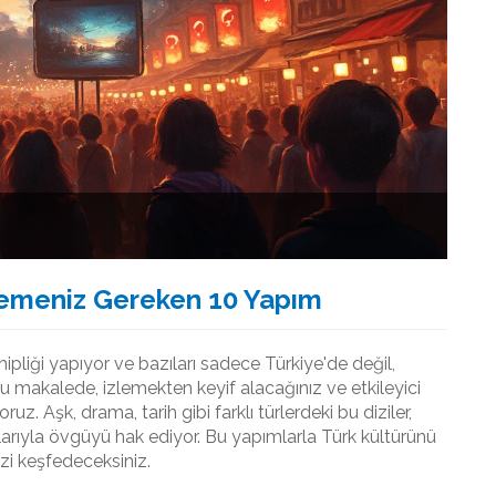
İzlemeniz Gereken 10 Yapım
pliği yapıyor ve bazıları sadece Türkiye'de değil,
 Bu makalede, izlemekten keyif alacağınız ve etkileyici
ruz. Aşk, drama, tarih gibi farklı türlerdeki bu diziler,
rıyla övgüyü hak ediyor. Bu yapımlarla Türk kültürünü
izi keşfedeceksiniz.