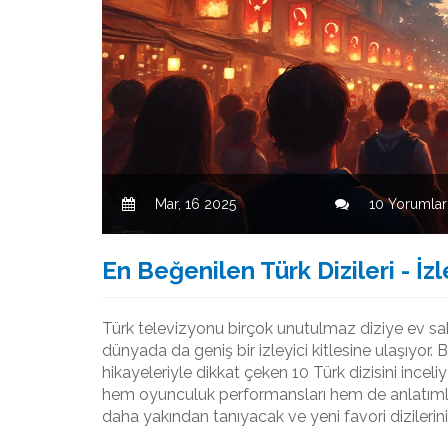
Mar, 16 2025
10 Yorumlar
En Beğenilen Türk Dizileri - 
Türk televizyonu birçok unutulmaz diziye ev sahi
dünyada da geniş bir izleyici kitlesine ulaşıyor.
hikayeleriyle dikkat çeken 10 Türk dizisini inceliyo
hem oyunculuk performansları hem de anlatımla
daha yakından tanıyacak ve yeni favori dizilerin