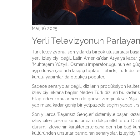
Mar, 16 2025
Yerli Televizyonun Parlayan 
Türk televizyonu, son yıllarda birçok uluslararası başar
yerli izleyiciyi değil, Latin Amerika'dan Asya'ya kadar 
'Muhteşem Yüzyıl'. Osmanlı İmparatorluğu'nun en güçlü 
aşıp dünya çapında takipçi topladı. Tabii ki, Türk diziler
kurulu yapımlar da oldukça popüler.
Sadece senaryolar değil, dizilerin prodüksiyon kalites
izleyiciyi ekrana bağlar. Neden Türk dizileri bu kada
hitap eden konular hem de görsel zenginlik var. 'Aşk-
yapımlara kadar geniş bir yelpazede seçim yapabilirsi
Son yıllarda 'Başarısız Gençler' sistemiyle başarı ka
izleyicileri çekme konusunda oldukça etkili oldu. Dizi
durum, izleyicinin karakterlerle daha derin bir bağ kur
kültüründen unsurlar barındıran senaryolar, izleyiciyi T