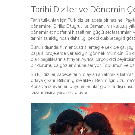
Tarihi Diziler ve Dönemin Çe
Tarih tutkunları için Türk dizileri adeta bir hazine. 'Pa
dönemine, 'Diriliş: Ertuğrul' ile Osmanlı'nın kuruluş yıll
dönemin atmosferini hissettiren güçlü set tasarımları ve
tarihin sanıldığından daha ilgi çekici olabileceğini göst
Bunun dışında, film endüstrisi entegre şekilde çalıştığ
başarılı projelerde yer aldığını görmek mümkün. Bu da
olan bağlılıkların arttırıyor. Ayrıca, birçok dizi seyirc
bir durumu da gözler önüne seriyor. Toplumun ve özell
Bu tür diziler, sadece tarihi olayları anlatmakla kalmaz
ortaya çıkarır. Bitlis'in güzellikleri 'Benim İçin Üzül
Konak'ta izleyenleri büyüler. Bunlar gibi sıra dışı unsurla
kazanmasına yardımcı oluyor.