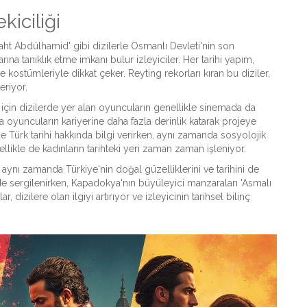
kiciliği
yitaht Abdülhamid' gibi dizilerle Osmanlı Devleti'nin son
arına tanıklık etme imkanı bulur izleyiciler. Her tarihi yapım,
 kostümleriyle dikkat çeker. Reyting rekorları kıran bu diziler,
eriyor.
ı için dizilerde yer alan oyuncuların genellikle sinemada da
 oyuncuların kariyerine daha fazla derinlik katarak projeye
isine Türk tarihi hakkında bilgi verirken, aynı zamanda sosyolojik
ikle de kadınların tarihteki yeri zaman zaman işleniyor.
, aynı zamanda Türkiye'nin doğal güzelliklerini ve tarihini de
me'de sergilenirken, Kapadokya'nın büyüleyici manzaraları 'Asmalı
r, dizilere olan ilgiyi artırıyor ve izleyicinin tarihsel bilinç