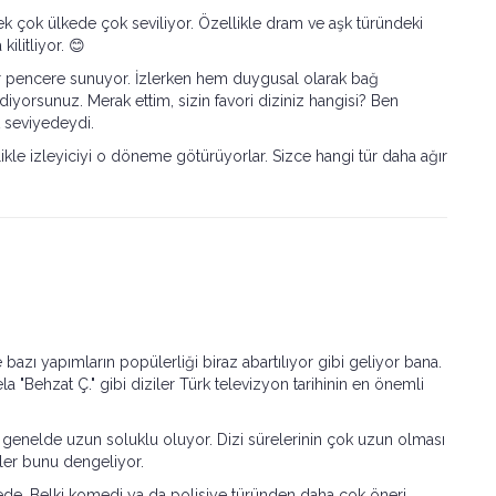
ek çok ülkede çok seviliyor. Özellikle dram ve aşk türündeki
kilitliyor. 😊
bir pencere sunuyor. İzlerken hem duygusal olarak bağ
ediyorsunuz. Merak ettim, sizin favori diziniz hangisi? Ben
 seviyedeydi.
ellikle izleyiciyi o döneme götürüyorlar. Sizce hangi tür daha ağır
e bazı yapımların popülerliği biraz abartılıyor gibi geliyor bana.
a "Behzat Ç." gibi diziler Türk televizyon tarihinin en önemli
 genelde uzun soluklu oluyor. Dizi sürelerinin çok uzun olması
kler bunu dengeliyor.
stede. Belki komedi ya da polisiye türünden daha çok öneri