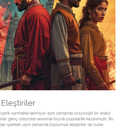
leştiriler
r içerik sunmakla kalmıyor, aynı zamanda sosyolojik bir analiz
mlar genç izleyiciler arasında büyük popülarite kazanmıştır. Bu
nuları işlerken, aynı zamanda toplumsal eleştiriler de sunar.