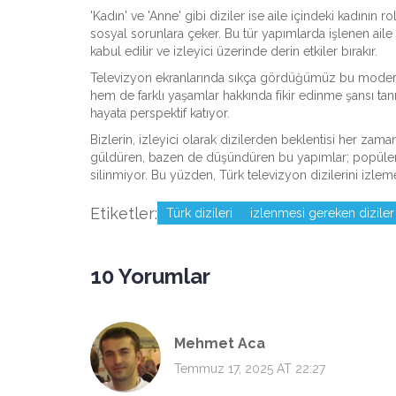
'Kadın' ve 'Anne' gibi diziler ise aile içindeki kadının 
sosyal sorunlara çeker. Bu tür yapımlarda işlenen aile 
kabul edilir ve izleyici üzerinde derin etkiler bırakır.
Televizyon ekranlarında sıkça gördüğümüz bu modern 
hem de farklı yaşamlar hakkında fikir edinme şansı tan
hayata perspektif katıyor.
Bizlerin, izleyici olarak dizilerden beklentisi her za
güldüren, bazen de düşündüren bu yapımlar; popüler k
silinmiyor. Bu yüzden, Türk televizyon dizilerini izle
Etiketler:
Türk dizileri
izlenmesi gereken diziler
10 Yorumlar
Mehmet Aca
Temmuz 17, 2025 AT 22:27