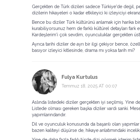
Gerçekten de Türk dizileri sadece Türkiye'de değil, p
dizilerin hikayeleri o kadar etkileyici ki izleyiciyi ekrana 
Bence bu diziler Türk kültürünü anlamak için harika 
kurabiliyorsunuz hem de farklı kültürel detayları fark 
Kardeşlerim'i çok sevdim, oyunculuklar gerçekten üst
Ayrıca tarihi diziler de ayrı bir ilgi çekiyor bence, öz
basıyor izleyici kitlesinde, drama mı yoksa tarih mi?
Fulya Kurtulus
Temmuz 18, 2025 AT 00:07
Aslında listedeki diziler gerçekten iyi seçilmiş. Yine d
Listede olması gereken başka diziler vardı sanki. Mesel
yapımlarındandır.
Dil ve oyunculuk konusunda da başarılı olan yapımlar
bazen kaliteyi düşürse de, hikaye anlatımındaki inceli
Yine de daha fazla farklı türde dizi görmek isterim li