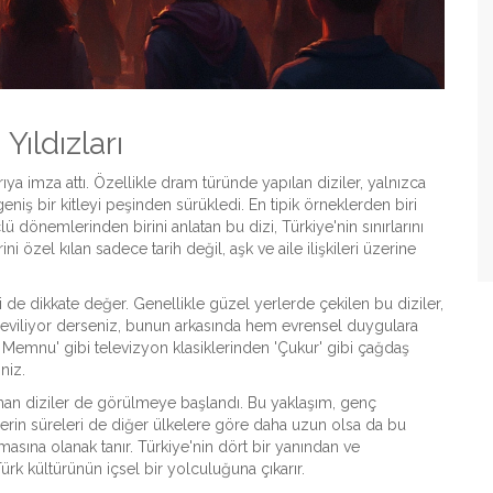
Yıldızları
ıya imza attı. Özellikle dram türünde yapılan diziler, yalnızca
geniş bir kitleyi peşinden sürükledi. En tipik örneklerden biri
dönemlerinden birini anlatan bu dizi, Türkiye'nin sınırlarını
ini özel kılan sadece tarih değil, aşk ve aile ilişkileri üzerine
i de dikkate değer. Genellikle güzel yerlerde çekilen bu diziler,
r seviliyor derseniz, bunun arkasında hem evrensel duygulara
ı Memnu' gibi televizyon klasiklerinden 'Çukur' gibi çağdaş
niz.
zanan diziler de görülmeye başlandı. Bu yaklaşım, genç
lerin süreleri de diğer ülkelere göre daha uzun olsa da bu
masına olanak tanır. Türkiye'nin dört bir yanından ve
ürk kültürünün içsel bir yolculuğuna çıkarır.