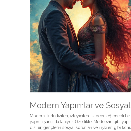
Modern Yapımlar ve Sosyal E
Modern Türk dizileri, izleyicilere sadece eğlenceli bi
yapma şansı da tanıyor. Özellikle 'Medcezir' gibi yapı
diziler, gençlerin sosyal sorunları ve ilişkileri gibi ko