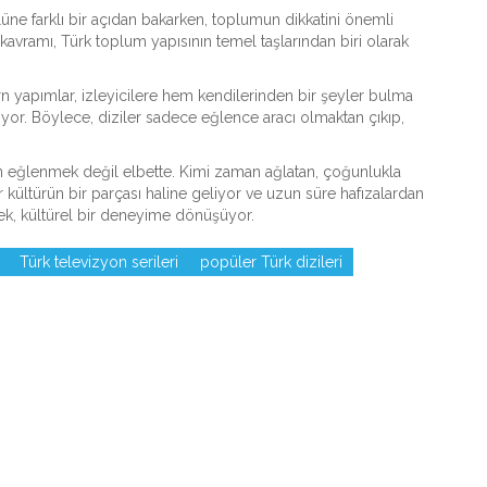
rolüne farklı bir açıdan bakarken, toplumun dikkatini önemli
kavramı, Türk toplum yapısının temel taşlarından biri olarak
yapımlar, izleyicilere hem kendilerinden bir şeyler bulma
ıyor. Böylece, diziler sadece eğlence aracı olmaktan çıkıp,
man eğlenmek değil elbette. Kimi zaman ağlatan, çoğunlukla
ültürün bir parçası haline geliyor ve uzun süre hafızalardan
mek, kültürel bir deneyime dönüşüyor.
Türk televizyon serileri
popüler Türk dizileri