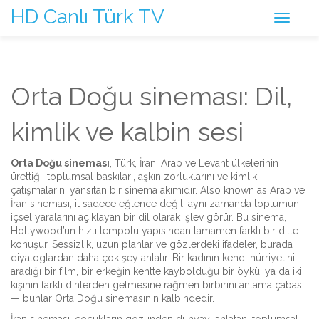
HD Canlı Türk TV
Orta Doğu sineması: Dil,
kimlik ve kalbin sesi
Orta Doğu sineması
,
Türk, İran, Arap ve Levant ülkelerinin
ürettiği, toplumsal baskıları, aşkın zorluklarını ve kimlik
çatışmalarını yansıtan bir sinema akımıdır
. Also known as
Arap ve
İran sineması
, it
sadece eğlence değil, aynı zamanda toplumun
içsel yaralarını açıklayan bir dil olarak işlev görür
.
Bu sinema,
Hollywood’un hızlı tempolu yapısından tamamen farklı bir dille
konuşur. Sessizlik, uzun planlar ve gözlerdeki ifadeler, burada
diyaloglardan daha çok şey anlatır. Bir kadının kendi hürriyetini
aradığı bir film, bir erkeğin kentte kaybolduğu bir öykü, ya da iki
kişinin farklı dinlerden gelmesine rağmen birbirini anlama çabası
— bunlar Orta Doğu sinemasının kalbindedir.