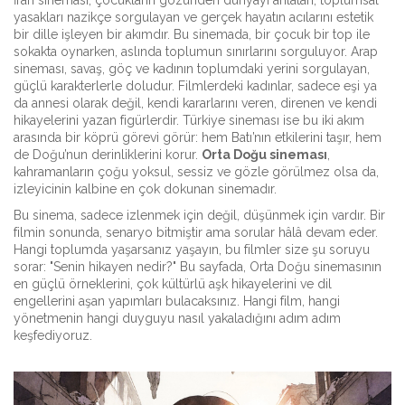
İran sineması
,
çocukların gözünden dünyayı anlatan, toplumsal
yasakları nazikçe sorgulayan ve gerçek hayatın acılarını estetik
bir dille işleyen bir akımdır
.
Bu sinemada, bir çocuk bir top ile
sokakta oynarken, aslında toplumun sınırlarını sorguluyor.
Arap
sineması
,
savaş, göç ve kadının toplumdaki yerini sorgulayan,
güçlü karakterlerle doludur
.
Filmlerdeki kadınlar, sadece eşi ya
da annesi olarak değil, kendi kararlarını veren, direnen ve kendi
hikayelerini yazan figürlerdir. Türkiye sineması ise bu iki akım
arasında bir köprü görevi görür: hem Batı’nın etkilerini taşır, hem
de Doğu’nun derinliklerini korur.
Orta Doğu sineması
,
kahramanların çoğu yoksul, sessiz ve gözle görülmez olsa da,
izleyicinin kalbine en çok dokunan sinemadır.
Bu sinema, sadece izlenmek için değil, düşünmek için vardır. Bir
filmin sonunda, senaryo bitmiştir ama sorular hâlâ devam eder.
Hangi toplumda yaşarsanız yaşayın, bu filmler size şu soruyu
sorar: "Senin hikayen nedir?" Bu sayfada, Orta Doğu sinemasının
en güçlü örneklerini, çok kültürlü aşk hikayelerini ve dil
engellerini aşan yapımları bulacaksınız. Hangi film, hangi
yönetmenin hangi duyguyu nasıl yakaladığını adım adım
keşfediyoruz.