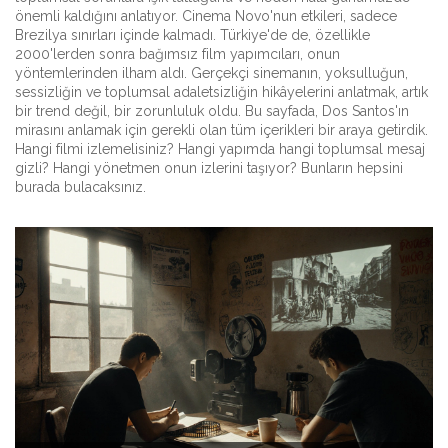
önemli kaldığını anlatıyor. Cinema Novo'nun etkileri, sadece
Brezilya sınırları içinde kalmadı. Türkiye'de de, özellikle
2000'lerden sonra bağımsız film yapımcıları, onun
yöntemlerinden ilham aldı. Gerçekçi sinemanın, yoksulluğun,
sessizliğin ve toplumsal adaletsizliğin hikâyelerini anlatmak, artık
bir trend değil, bir zorunluluk oldu. Bu sayfada, Dos Santos'ın
mirasını anlamak için gerekli olan tüm içerikleri bir araya getirdik.
Hangi filmi izlemelisiniz? Hangi yapımda hangi toplumsal mesaj
gizli? Hangi yönetmen onun izlerini taşıyor? Bunların hepsini
burada bulacaksınız.