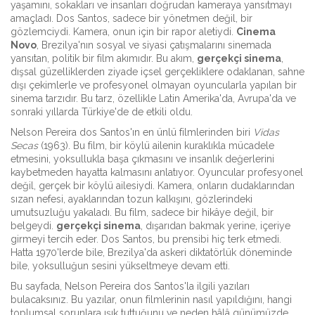
yaşamını, sokakları ve insanları doğrudan kameraya yansıtmayı
amaçladı.
Dos Santos, sadece bir yönetmen değil, bir
gözlemciydi. Kamera, onun için bir rapor aletiydi.
Cinema
Novo
,
Brezilya'nın sosyal ve siyasi çatışmalarını sinemada
yansıtan, politik bir film akımıdır
. Bu akım,
gerçekçi sinema
,
dışsal güzelliklerden ziyade içsel gerçekliklere odaklanan, sahne
dışı çekimlerle ve profesyonel olmayan oyuncularla yapılan bir
sinema tarzıdır
. Bu tarz, özellikle Latin Amerika'da, Avrupa'da ve
sonraki yıllarda Türkiye'de de etkili oldu.
Nelson Pereira dos Santos'ın en ünlü filmlerinden biri
Vidas
Secas
(1963). Bu film, bir köylü ailenin kuraklıkla mücadele
etmesini, yoksullukla başa çıkmasını ve insanlık değerlerini
kaybetmeden hayatta kalmasını anlatıyor. Oyuncular profesyonel
değil, gerçek bir köylü ailesiydi. Kamera, onların dudaklarından
sızan nefesi, ayaklarından tozun kalkışını, gözlerindeki
umutsuzluğu yakaladı. Bu film, sadece bir hikâye değil, bir
belgeydi.
gerçekçi sinema
,
dışarıdan bakmak yerine, içeriye
girmeyi tercih eder
. Dos Santos, bu prensibi hiç terk etmedi.
Hatta 1970'lerde bile, Brezilya'da askeri diktatörlük döneminde
bile, yoksulluğun sesini yükseltmeye devam etti.
Bu sayfada, Nelson Pereira dos Santos'la ilgili yazıları
bulacaksınız. Bu yazılar, onun filmlerinin nasıl yapıldığını, hangi
toplumsal sorunlara ışık tuttuğunu ve neden hâlâ günümüzde