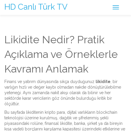
HD Canlı Türk TV
Likidite Nedir? Pratik
Açıklama ve Örneklerle
Kavramı Anlamak
Finans ve yatırım dünyasında sıkça duyduğunuz
likidite
,
bir
varlığın hızlı ve değer kaybı olmadan nakde dönüştürülebilme
yeteneği
. Aynı zamanda
nakit akışı
olarak da bilinir ve her
sektörde karar vericilerin göz önünde bulurduğu kritik bir
ölçüttür.
Bu sayfada likiditenin
kripto para
,
dijital varlıkların blockchain
teknolojisi üzerine kurulmuş, dağıtık ve şifrelenmiş şekli
piyasasındaki rolüne,
finansal likidite
,
banka, şirket ya da bireyin
kısa vadeli borçlarını karşılama kapasitesi
üzerindeki etkilerine ve