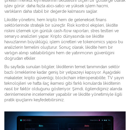
şirketin menkul kıymetlerinin likiditesini ölçen bir gösterge olarak
işlev görür: daha fazla alıcı‑satıcı ve yüksek işlem hacmi,
varlıkların daha stabil bir değerde kalmasını sağlar.
Likidite yönetimi, hem kripto hem de geleneksel finans
sektörlerinde stratejik bir süreçtir. Risk kontrol ekipleri, likidite
riskini izlemek için günlük cash‑flow raporları, stres testleri ve
senaryo analizleri yapar. Kripto dünyasında ise likidite
havuzlarının büyüklüğü, işlem ücretleri ve tokenomics yapısı bu
analizlerin temelini oluşturur. Sonuç olarak, likidite hem bir
varlığın alınıp satılabilirliğini hem de yatırımcının güvenliğini
doğrudan etkiler.
Bu sayfada sunulan bilgiler, likiditenin temel tanımından sektör
bazlı örneklerine kadar geniş bir yelpazeyi kapsıyor. Aşağıdaki
makaleler, kripto güvenliği, blockchain interoperabilite, TV yayın
teknolojileri ve hatta ilaç ikamesi gibi farklı konularda likiditenin
nasıl bir faktör olduğunu gösteriyor. Şimdi, ilgilendiğiniz alanda
derinlemesine incelemeler yapabilir ve likidite yönetimiyle ilgili
pratik ipuçlarını keşfedebilirsiniz.