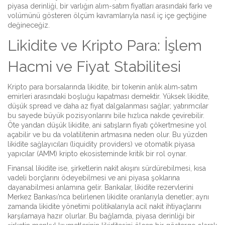
piyasa derinliği
,
bir varlığın alım-satım fiyatları arasındaki farkı ve
volümünü gösteren ölçüm
kavramlarıyla nasıl iç içe geçtiğine
değineceğiz.
Likidite ve Kripto Para: İşlem
Hacmi ve Fiyat Stabilitesi
Kripto para borsalarında likidite, bir tokenin anlık alım‑satım
emirleri arasındaki boşluğu kapatması demektir. Yüksek likidite,
düşük spread ve daha az fiyat dalgalanması sağlar; yatırımcılar
bu sayede büyük pozisyonlarını bile hızlıca nakde çevirebilir.
Öte yandan düşük likidite, ani satışların fiyatı çökertmesine yol
açabilir ve bu da volatilitenin artmasına neden olur. Bu yüzden
likidite sağlayıcıları (liquidity providers) ve otomatik piyasa
yapıcılar (AMM) kripto ekosisteminde kritik bir rol oynar.
Finansal likidite ise, şirketlerin nakit akışını sürdürebilmesi, kısa
vadeli borçlarını ödeyebilmesi ve ani piyasa şoklarına
dayanabilmesi anlamına gelir. Bankalar, likidite rezervlerini
Merkez Bankası’nca belirlenen likidite oranlarıyla denetler; aynı
zamanda likidite yönetimi politikalarıyla acil nakit ihtiyaçlarını
karşılamaya hazır olurlar. Bu bağlamda, piyasa derinliği bir