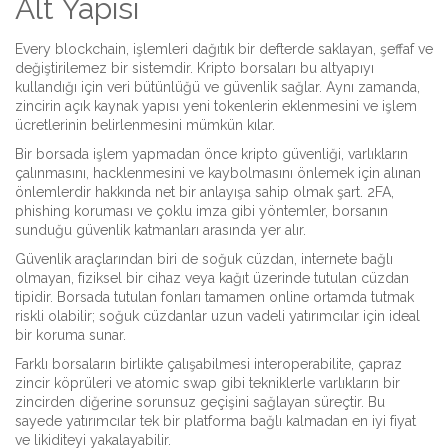
Alt Yapısı
Every
blockchain
,
işlemleri dağıtık bir defterde saklayan, şeffaf ve
değiştirilemez bir sistemdir
. Kripto borsaları bu altyapıyı
kullandığı için veri bütünlüğü ve güvenlik sağlar. Aynı zamanda,
zincirin açık kaynak yapısı yeni tokenlerin eklenmesini ve işlem
ücretlerinin belirlenmesini mümkün kılar.
Bir borsada işlem yapmadan önce
kripto güvenliği
,
varlıkların
çalınmasını, hacklenmesini ve kaybolmasını önlemek için alınan
önlemlerdir
hakkında net bir anlayışa sahip olmak şart. 2FA,
phishing koruması ve çoklu imza gibi yöntemler, borsanın
sunduğu güvenlik katmanları arasında yer alır.
Güvenlik araçlarından biri de
soğuk cüzdan
,
internete bağlı
olmayan, fiziksel bir cihaz veya kağıt üzerinde tutulan cüzdan
tipidir
. Borsada tutulan fonları tamamen online ortamda tutmak
riskli olabilir; soğuk cüzdanlar uzun vadeli yatırımcılar için ideal
bir koruma sunar.
Farklı borsaların birlikte çalışabilmesi
interoperabilite
,
çapraz
zincir köprüleri ve atomic swap gibi tekniklerle varlıkların bir
zincirden diğerine sorunsuz geçişini sağlayan süreçtir
. Bu
sayede yatırımcılar tek bir platforma bağlı kalmadan en iyi fiyat
ve likiditeyi yakalayabilir.