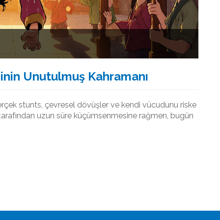
sinin Unutulmuş Kahramanı
rçek stunts, çevresel dövüşler ve kendi vücudunu riske
atı tarafından uzun süre küçümsenmesine rağmen, bugün