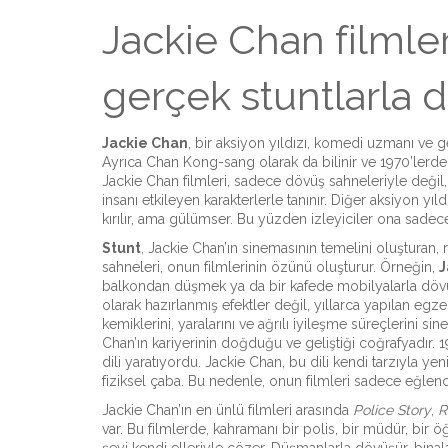
Jackie Chan filmle
gerçek stuntlarla 
Jackie Chan
,
bir aksiyon yıldızı, komedi uzmanı ve 
Ayrıca
Chan Kong-sang
olarak da bilinir ve 1970’ler
Jackie Chan filmleri, sadece dövüş sahneleriyle değil,
insanı etkileyen karakterlerle tanınır. Diğer aksiyon yıl
kırılır, ama gülümser. Bu yüzden izleyiciler ona sadece 
Stunt
,
Jackie Chan’ın sinemasının temelini oluşturan, ri
sahneleri
, onun filmlerinin özünü oluşturur. Örneğin,
J
balkondan düşmek ya da bir kafede mobilyalarla dövü
olarak hazırlanmış efektler değil, yıllarca yapılan egz
kemiklerini, yaralarını ve ağrılı iyileşme süreçlerini 
Chan’ın kariyerinin doğduğu ve geliştiği coğrafyadır
. 
dili yaratıyordu. Jackie Chan, bu dili kendi tarzıyla ye
fiziksel çaba.
Bu nedenle, onun filmleri sadece eğlence
Jackie Chan’ın en ünlü filmleri arasında
Police Story
,
R
var. Bu filmlerde, kahramanı bir polis, bir müdür, bir 