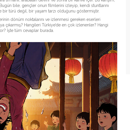
a tırmanır, arabaları devirir ve sonra bir kahve içer. Bu karışım,
gün bile, gençler onun filmlerini izleyip, kendi stuntlarını
bir türü değil, bir yaşam tarzı olduğunu göstermiştir.
iyerinin dönüm noktalarını ve izlenmesi gereken eserleri
taya çıkarmış? Hangileri Türkiye’de en çok izlenenler? Hangi
yor? İşte tüm cevaplar burada.