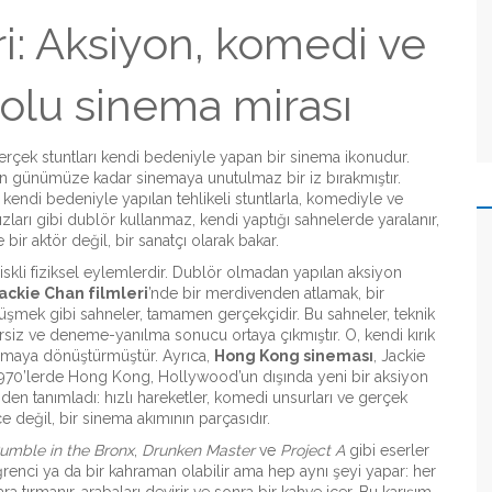
ri: Aksiyon, komedi ve
dolu sinema mirası
gerçek stuntları kendi bedeniyle yapan bir sinema ikonudur
.
den günümüze kadar sinemaya unutulmaz bir iz bırakmıştır.
 kendi bedeniyle yapılan tehlikeli stuntlarla, komediyle ve
dızları gibi dublör kullanmaz, kendi yaptığı sahnelerde yaralanır,
bir aktör değil, bir sanatçı olarak bakar.
skli fiziksel eylemlerdir
.
Dublör olmadan yapılan aksiyon
ackie Chan filmleri
’nde bir merdivenden atlamak, bir
şmek gibi sahneler, tamamen gerçekçidir. Bu sahneler, teknik
ersiz ve deneme-yanılma sonucu ortaya çıkmıştır. O, kendi kırık
sinemaya dönüştürmüştür.
Ayrıca,
Hong Kong sineması
,
Jackie
1970’lerde Hong Kong, Hollywood’un dışında yeni bir aksiyon
niden tanımladı: hızlı hareketler, komedi unsurları ve gerçek
 değil, bir sinema akımının parçasıdır.
umble in the Bronx
,
Drunken Master
ve
Project A
gibi eserler
öğrenci ya da bir kahraman olabilir ama hep aynı şeyi yapar: her