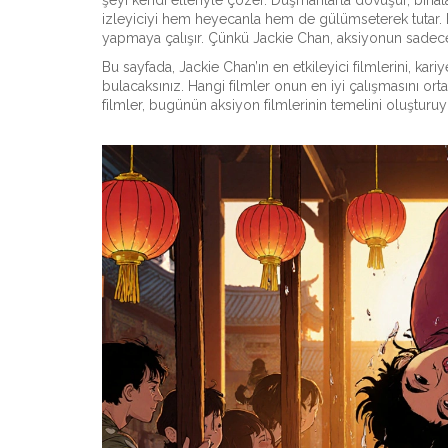
şeyi kendi elleriyle çözer. Düşmanlarla dövüşür, binalar
izleyiciyi hem heyecanla hem de gülümseterek tutar. Bu
yapmaya çalışır. Çünkü Jackie Chan, aksiyonun sadece 
Bu sayfada, Jackie Chan’ın en etkileyici filmlerini, kar
bulacaksınız. Hangi filmler onun en iyi çalışmasını or
filmler, bugünün aksiyon filmlerinin temelini oluşturu