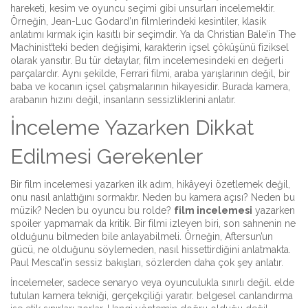
hareketi, kesim ve oyuncu seçimi gibi unsurları incelemektir.
Örneğin,
Jean-Luc Godard
’ın filmlerindeki kesintiler, klasik
anlatımı kırmak için kasıtlı bir seçimdir. Ya da
Christian Bale
’in The
Machinist’teki beden değişimi, karakterin içsel çöküşünü fiziksel
olarak yansıtır. Bu tür detaylar, film incelemesindeki en değerli
parçalardır. Aynı şekilde,
Ferrari
filmi, araba yarışlarının değil, bir
baba ve kocanın içsel çatışmalarının hikayesidir. Burada kamera,
arabanın hızını değil, insanların sessizliklerini anlatır.
İnceleme Yazarken Dikkat
Edilmesi Gerekenler
Bir film incelemesi yazarken ilk adım, hikâyeyi özetlemek değil,
onu nasıl anlattığını sormaktır. Neden bu kamera açısı? Neden bu
müzik? Neden bu oyuncu bu rolde?
film incelemesi
yazarken
spoiler yapmamak da kritik. Bir filmi izleyen biri, son sahnenin ne
olduğunu bilmeden bile anlayabilmeli. Örneğin, Aftersun’un
gücü, ne olduğunu söylemeden, nasıl hissettirdiğini anlatmakta.
Paul Mescal’in sessiz bakışları, sözlerden daha çok şey anlatır.
İncelemeler, sadece senaryo veya oyunculukla sınırlı değil.
elde
tutulan kamera
tekniği, gerçekçiliği yaratır.
belgesel canlandırma