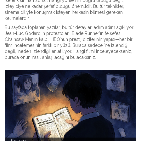
ise etik sınırları zorlar. Hangi yöntemin doğru olduğu değil,
izleyiciye ne kadar şeffaf olduğu önemlidir. Bu tür teknikler,
sinema diliyle konuşmak isteyen herkesin bilmesi gereken
kelimelerdir.
Bu sayfada toplanan yazılar, bu tür detayları adım adım açıklıyor.
Jean-Luc Godard’ın protestoları, Blade Runner’ın felsefesi,
Chainsaw Man’ın kalbi, HBO’nun prestij dizilerinin yapısı—her biri,
film incelemesinin farklı bir yüzü. Burada sadece ‘ne izlendiği’
değil, ‘neden izlendiği’ anlatılıyor. Hangi filmi inceleyecekseniz,
burada onun nasıl anlaşılacağını bulacaksınız.
Kas, 2 2025