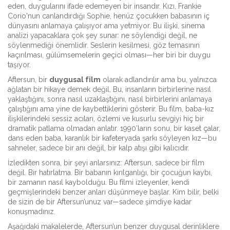
eden, duygularını ifade edemeyen bir insandır. Kızı,
Frankie
Corio
'nun canlandırdığı Sophie, henüz çocukken babasının iç
dünyasını anlamaya çalışıyor ama yetmiyor. Bu ilişki,
sinema
analizi
yapacaklara çok şey sunar: ne söylendiği değil, ne
söylenmediği önemlidir. Seslerin kesilmesi, göz temasının
kaçırılması, gülümsemelerin geçici olması—her biri bir duygu
taşıyor.
Aftersun, bir
duygusal film
olarak adlandırılır ama bu, yalnızca
ağlatan bir hikaye demek değil. Bu, insanların birbirlerine nasıl
yaklaştığını, sonra nasıl uzaklaştığını, nasıl birbirlerini anlamaya
çalıştığını ama yine de kaybettiklerini gösterir. Bu film, baba-kız
ilişkilerindeki sessiz acıları, özlemi ve kusurlu sevgiyi hiç bir
dramatik patlama olmadan anlatır. 1990’ların sonu, bir kaset çalar,
dans eden baba, karanlık bir kafeteryada şarkı söyleyen kız—bu
sahneler, sadece bir anı değil, bir kalp atışı gibi kalıcıdır.
İzledikten sonra, bir şeyi anlarsınız: Aftersun, sadece bir film
değil. Bir hatırlatma. Bir babanın kırılganlığı, bir çocuğun kaybı,
bir zamanın nasıl kaybolduğu. Bu filmi izleyenler, kendi
geçmişlerindeki benzer anları düşünmeye başlar. Kim bilir, belki
de sizin de bir Aftersun’unuz var—sadece şimdiye kadar
konuşmadınız.
Aşağıdaki makalelerde, Aftersun’un benzer duygusal derinliklere