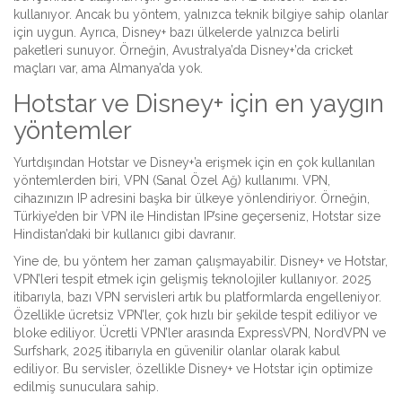
kullanıyor. Ancak bu yöntem, yalnızca teknik bilgiye sahip olanlar
için uygun. Ayrıca, Disney+ bazı ülkelerde yalnızca belirli
paketleri sunuyor. Örneğin, Avustralya’da Disney+’da cricket
maçları var, ama Almanya’da yok.
Hotstar ve Disney+ için en yaygın
yöntemler
Yurtdışından Hotstar ve Disney+’a erişmek için en çok kullanılan
yöntemlerden biri, VPN (Sanal Özel Ağ) kullanımı. VPN,
cihazınızın IP adresini başka bir ülkeye yönlendiriyor. Örneğin,
Türkiye’den bir VPN ile Hindistan IP’sine geçerseniz, Hotstar size
Hindistan’daki bir kullanıcı gibi davranır.
Yine de, bu yöntem her zaman çalışmayabilir. Disney+ ve Hotstar,
VPN’leri tespit etmek için gelişmiş teknolojiler kullanıyor. 2025
itibarıyla, bazı VPN servisleri artık bu platformlarda engelleniyor.
Özellikle ücretsiz VPN’ler, çok hızlı bir şekilde tespit ediliyor ve
bloke ediliyor. Ücretli VPN’ler arasında ExpressVPN, NordVPN ve
Surfshark, 2025 itibarıyla en güvenilir olanlar olarak kabul
ediliyor. Bu servisler, özellikle Disney+ ve Hotstar için optimize
edilmiş sunuculara sahip.