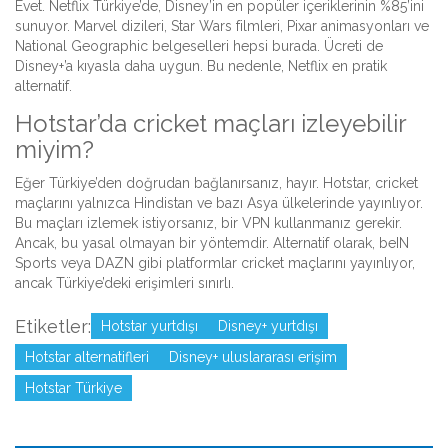
Evet. Netflix Türkiye’de, Disney’in en popüler içeriklerinin %85’ini
sunuyor. Marvel dizileri, Star Wars filmleri, Pixar animasyonları ve
National Geographic belgeselleri hepsi burada. Ücreti de
Disney+’a kıyasla daha uygun. Bu nedenle, Netflix en pratik
alternatif.
Hotstar’da cricket maçları izleyebilir
miyim?
Eğer Türkiye’den doğrudan bağlanırsanız, hayır. Hotstar, cricket
maçlarını yalnızca Hindistan ve bazı Asya ülkelerinde yayınlıyor.
Bu maçları izlemek istiyorsanız, bir VPN kullanmanız gerekir.
Ancak, bu yasal olmayan bir yöntemdir. Alternatif olarak, beIN
Sports veya DAZN gibi platformlar cricket maçlarını yayınlıyor,
ancak Türkiye’deki erişimleri sınırlı.
Etiketler:
Hotstar yurtdışı
Disney+ yurtdışı
Hotstar alternatifleri
Disney+ uluslararası erişim
Hotstar Türkiye