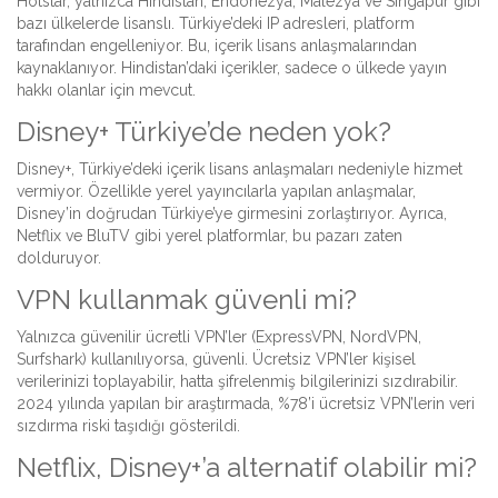
Hotstar, yalnızca Hindistan, Endonezya, Malezya ve Singapur gibi
bazı ülkelerde lisanslı. Türkiye’deki IP adresleri, platform
tarafından engelleniyor. Bu, içerik lisans anlaşmalarından
kaynaklanıyor. Hindistan’daki içerikler, sadece o ülkede yayın
hakkı olanlar için mevcut.
Disney+ Türkiye’de neden yok?
Disney+, Türkiye’deki içerik lisans anlaşmaları nedeniyle hizmet
vermiyor. Özellikle yerel yayıncılarla yapılan anlaşmalar,
Disney’in doğrudan Türkiye’ye girmesini zorlaştırıyor. Ayrıca,
Netflix ve BluTV gibi yerel platformlar, bu pazarı zaten
dolduruyor.
VPN kullanmak güvenli mi?
Yalnızca güvenilir ücretli VPN’ler (ExpressVPN, NordVPN,
Surfshark) kullanılıyorsa, güvenli. Ücretsiz VPN’ler kişisel
verilerinizi toplayabilir, hatta şifrelenmiş bilgilerinizi sızdırabilir.
2024 yılında yapılan bir araştırmada, %78’i ücretsiz VPN’lerin veri
sızdırma riski taşıdığı gösterildi.
Netflix, Disney+’a alternatif olabilir mi?