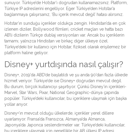
sunuyor. Türkiye’de Hotstar’ı doğrudan kullanamazsınız. Platform,
Türkiye IP adreslerini engelliyor. Eğer Türkiye’den Hotstar’a
bağlanmaya çalışırsanız, ‘Bu içerik mevcut değil’ hatası alırsınız.
Hotstar’ın sunduğu içerikler oldukça zengin. Hindistan’da en çok
izlenen diziler, Bollywood filmleri, cricket maçları ve hatta bazı
AB’li dizilerin Türkçe dublaj versiyonları var. Ancak bu içeriklerin
tamamı, yalnızca Hindistan ve birkaç diğer ülkeye özel.
Türkiye’deki bir kullanıcı için Hotstar, fiziksel olarak erişilemez bir
platform haline geliyor.
Disney+ yurtdışında nasıl çalışır?
Disney+, 2019’da ABD’de başlatıldı ve şu anda 90’dan fazla ülkede
hizmet veriyor. Türkiye’de ise Disney+ doğrudan mevcut değil.
Bu durum, birçok kullanıcıyı şaşırtıyor. Çünkü Disney’in içerikleri-
Marvel, Star Wars, Pixar, National Geographic-dünya çapında
popüler. Türkiye’deki kullanıcılar, bu içeriklere ulaşmak için başka
yollar arıyor.
Disney+’ın mevcut olduğu ülkelerde, içerikler yerel dillere
uyarlanıyor. Fransa’da Fransızca, Almanya’da Almanca,
Japonya’da Japonca seslendirmeler var. Türkiye’deki kullanıcılar,
bu içeriklere ulaşmak için genellikle bir AB ülkesi IP adresi