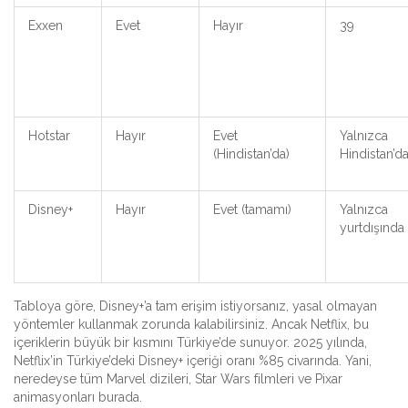
Exxen
Evet
Hayır
39
Hotstar
Hayır
Evet
Yalnızca
(Hindistan’da)
Hindistan’d
Disney+
Hayır
Evet (tamamı)
Yalnızca
yurtdışında
Tabloya göre, Disney+’a tam erişim istiyorsanız, yasal olmayan
yöntemler kullanmak zorunda kalabilirsiniz. Ancak Netflix, bu
içeriklerin büyük bir kısmını Türkiye’de sunuyor. 2025 yılında,
Netflix’in Türkiye’deki Disney+ içeriği oranı %85 civarında. Yani,
neredeyse tüm Marvel dizileri, Star Wars filmleri ve Pixar
animasyonları burada.