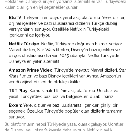
Hotstar ve Disney+’a erişemiyorsanız, alternatifler var. Türkiye’deki
kullanıcılar için en iyi seçenekler şunlar:
BluTV
: Türkiye’nin en büyük yerel akış platformu. Yerel diziler,
orijinal içerikler ve bazı uluslararası dizilerin Türkçe dublaj
versiyonlarını sunuyor. Özellikle Netflix’in Türkiye’deki
içeriklerini de içeriyor.
Netflix Türkiye
: Netflix, Türkiye’de doğrudan hizmet veriyor.
Marvel dizileri, Star Wars filmleri, Disney’in bazı içerikleri ve
birçok uluslararası dizi var. 2025 itibarıyla, Netflix Türkiye’de
Disney+’a en yakın alternatif.
Amazon Prime Video
: Türkiye’de mevcut. Marvel dizileri, Star
Wars filmleri ve bazı Disney içerikleri var. Ayrıca, Amazon’un
kendi orijinal dizileri de oldukça kaliteli.
TRT Play
: Kamu kanalı TRT’nin akış platformu. Ücretsiz ve
yasal. Türkiye’deki bazı dizi ve belgeselleri bulabilirsiniz.
Exxen
: Yerel diziler ve bazı uluslararası içerikler için iyi bir
seçenek. Özellikle Türkiye’de popüler olan dizilerin tamamını
sunuyor.
Bu platformların hepsi Türkiye’de yasal olarak çalışıyor. Ücretleri
de Disney+ ve Hotstar’a kıyasla daha uygun. Netflix’in aylık