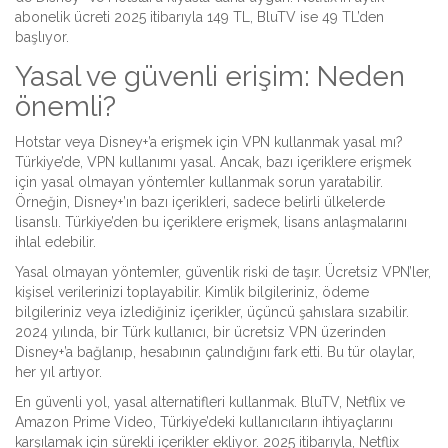
abonelik ücreti 2025 itibarıyla 149 TL, BluTV ise 49 TL’den
başlıyor.
Yasal ve güvenli erişim: Neden
önemli?
Hotstar veya Disney+’a erişmek için VPN kullanmak yasal mı?
Türkiye’de, VPN kullanımı yasal. Ancak, bazı içeriklere erişmek
için yasal olmayan yöntemler kullanmak sorun yaratabilir.
Örneğin, Disney+’ın bazı içerikleri, sadece belirli ülkelerde
lisanslı. Türkiye’den bu içeriklere erişmek, lisans anlaşmalarını
ihlal edebilir.
Yasal olmayan yöntemler, güvenlik riski de taşır. Ücretsiz VPN’ler,
kişisel verilerinizi toplayabilir. Kimlik bilgileriniz, ödeme
bilgileriniz veya izlediğiniz içerikler, üçüncü şahıslara sızabilir.
2024 yılında, bir Türk kullanıcı, bir ücretsiz VPN üzerinden
Disney+’a bağlanıp, hesabının çalındığını fark etti. Bu tür olaylar,
her yıl artıyor.
En güvenli yol, yasal alternatifleri kullanmak. BluTV, Netflix ve
Amazon Prime Video, Türkiye’deki kullanıcıların ihtiyaçlarını
karşılamak için sürekli içerikler ekliyor. 2025 itibarıyla, Netflix