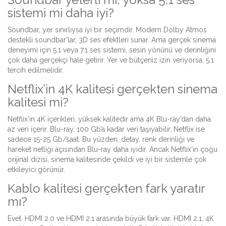
sistemi mi daha iyi?
Soundbar, yer sınırlıysa iyi bir seçimdir. Modern Dolby Atmos
destekli soundbar’lar, 3D ses efektleri sunar. Ama gerçek sinema
deneyimi için 5.1 veya 7.1 ses sistemi, sesin yönünü ve derinliğini
çok daha gerçekçi hale getirir. Yer ve bütçeniz izin veriyorsa, 5.1
tercih edilmelidir.
Netflix’in 4K kalitesi gerçekten sinema
kalitesi mi?
Netflix’in 4K içerikleri, yüksek kalitedir ama 4K Blu-ray’dan daha
az veri içerir. Blu-ray, 100 Gb’a kadar veri taşıyabilir, Netflix ise
sadece 15-25 Gb/saat. Bu yüzden, detay, renk derinliği ve
hareket netliği açısından Blu-ray daha iyidir. Ancak Netflix’in çoğu
orijinal dizisi, sinema kalitesinde çekildi ve iyi bir sistemle çok
etkileyici görünür.
Kablo kalitesi gerçekten fark yaratır
mı?
Evet. HDMI 2.0 ve HDMI 2.1 arasında büyük fark var. HDMI 2.1, 4K