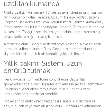
uzaktan kumanda
5 farklı uzaktan kumanda - TV, ses sistemi, streaming cihazı, ışık,
fan - bunlar bir kafayı karıştırır. Çözüm: birleşik kontrol sistemi.
Logitech Harmony Elite veya Roku’un kendi uzaktan kumandası,
tüm cihazları tek bir butona bağlar. Örneğin, "Film İzle" butonuna
basarsanız, TV açılır, ses sistemi 5.1 moduna geçer, streaming
cihazı Netflix’e bağlanır ve ışıklar kısılır.
Alternatif olarak, Google Assistant veya Amazon Alexa ile sesli
komutlar kullanabilirsiniz. "Hey Google, sinema modunu aç"
diyerek tüm sistemi tek bir komutla çalıştırabilirsiniz.
Yıllık bakım: Sistemi uzun
ömürlü tutmak
Her 6 ayda bir, tüm kabloları kontrol edin. Bağlantılar
gevşeyebilir, toz birikir. Hoparlörlerin arkasındaki tozu temizleyin.
TV ekranını özel ekran temizleyici ile silin - evdeki cam
temizleyiciler ekranı hasar verebilir.
Yaz aylarında elektronik cihazlar aşırı ısınabilir. Odanızda bir
soğutucu fan veya hava akışı sağlayın. Cihazların etiketlerindeki