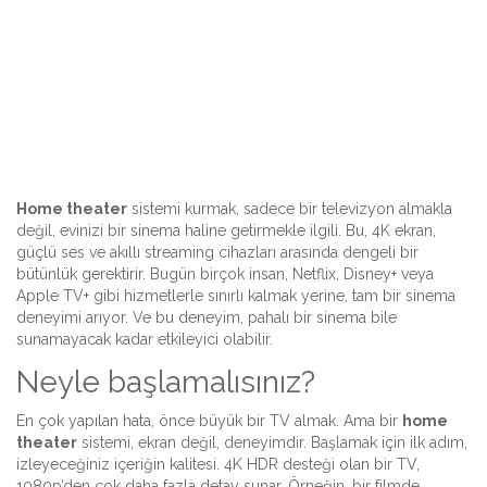
Home theater
sistemi kurmak, sadece bir televizyon almakla
değil, evinizi bir sinema haline getirmekle ilgili. Bu, 4K ekran,
güçlü ses ve akıllı streaming cihazları arasında dengeli bir
bütünlük gerektirir. Bugün birçok insan, Netflix, Disney+ veya
Apple TV+ gibi hizmetlerle sınırlı kalmak yerine, tam bir sinema
deneyimi arıyor. Ve bu deneyim, pahalı bir sinema bile
sunamayacak kadar etkileyici olabilir.
Neyle başlamalısınız?
En çok yapılan hata, önce büyük bir TV almak. Ama bir
home
theater
sistemi, ekran değil, deneyimdir. Başlamak için ilk adım,
izleyeceğiniz içeriğin kalitesi. 4K HDR desteği olan bir TV,
1080p’den çok daha fazla detay sunar. Örneğin, bir filmde