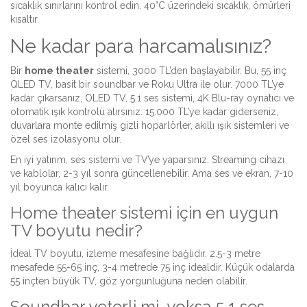
sıcaklık sınırlarını kontrol edin. 40°C üzerindeki sıcaklık, ömürleri
kısaltır.
Ne kadar para harcamalısınız?
Bir
home theater
sistemi, 3000 TL’den başlayabilir. Bu, 55 inç
QLED TV, basit bir soundbar ve Roku Ultra ile olur. 7000 TL’ye
kadar çıkarsanız, OLED TV, 5.1 ses sistemi, 4K Blu-ray oynatıcı ve
otomatik ışık kontrolü alırsınız. 15.000 TL’ye kadar giderseniz,
duvarlara monte edilmiş gizli hoparlörler, akıllı ışık sistemleri ve
özel ses izolasyonu olur.
En iyi yatırım, ses sistemi ve TV’ye yaparsınız. Streaming cihazı
ve kablolar, 2-3 yıl sonra güncellenebilir. Ama ses ve ekran, 7-10
yıl boyunca kalıcı kalır.
Home theater sistemi için en uygun
TV boyutu nedir?
İdeal TV boyutu, izleme mesafesine bağlıdır. 2.5-3 metre
mesafede 55-65 inç, 3-4 metrede 75 inç idealdir. Küçük odalarda
55 inçten büyük TV, göz yorgunluğuna neden olabilir.
Soundbar yeterli mi, yoksa 5.1 ses