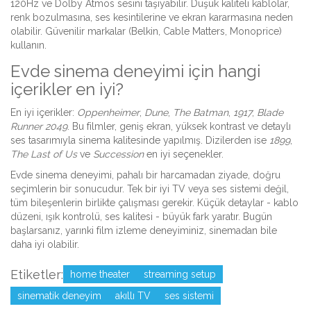
120Hz ve Dolby Atmos sesini taşıyabilir. Düşük kaliteli kablolar,
renk bozulmasına, ses kesintilerine ve ekran kararmasına neden
olabilir. Güvenilir markalar (Belkin, Cable Matters, Monoprice)
kullanın.
Evde sinema deneyimi için hangi
içerikler en iyi?
En iyi içerikler:
Oppenheimer
,
Dune
,
The Batman
,
1917
,
Blade
Runner 2049
. Bu filmler, geniş ekran, yüksek kontrast ve detaylı
ses tasarımıyla sinema kalitesinde yapılmış. Dizilerden ise
1899
,
The Last of Us
ve
Succession
en iyi seçenekler.
Evde sinema deneyimi, pahalı bir harcamadan ziyade, doğru
seçimlerin bir sonucudur. Tek bir iyi TV veya ses sistemi değil,
tüm bileşenlerin birlikte çalışması gerekir. Küçük detaylar - kablo
düzeni, ışık kontrolü, ses kalitesi - büyük fark yaratır. Bugün
başlarsanız, yarınki film izleme deneyiminiz, sinemadan bile
daha iyi olabilir.
Etiketler:
home theater
streaming setup
sinematik deneyim
akıllı TV
ses sistemi