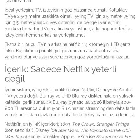
ışık olmamalı.
İdeal yerleşim: TV, izleyicinin göz hizasında olmalı. Koltuklar,
TV’ye 2.5-3 metre uzaklıkta olmalı. 55 inç TV için 2.5 metre, 75 inç
için 3.5 metre idealdir. Ses sistemini de dengeli yerleştirin:
merkezi hoparlör TV’nin altına veya üstüne, arka hoparlörler ise
izleyicinin hemen arkasına yerleştirilmeli.
Ekstra bir ipucu: TV’nin arkasına hafif bir ışık (örneğin, LED şerit)
takın. Bu, ekranın parlaklığını gözünüzün adapte olmasına
yardımcı olur ve uzun süre izlerken göz yorgunluğunu azaltır.
İçerik: Sadece Netflix yeterli
değil
İyi bir sistem, iyi içerikle birlikte çalışır. Netflix, Disney+ ve Apple
TV+ yeterli değil. Blu-ray ve UHD Blu-ray diskler, hala en yüksek
kalitede içerik sunar. 4K Blu-ray oynatıcılar, 2026 itibarıyla 400-
800 TL arasında bulunuyor. Bu cihazlar, streaming’den daha fazla
veri aktarır - daha fazla renk, daha fazla detay, daha fazla derinlik.
Netflix’in en iyi 4K içerikleri:
1899
,
The Crown
,
Stranger Things
(son sezonlar). Disney+’de
Star Wars: The Mandalorian
ve
Obi-
Wan Kenobi
en iyi örnekler. Apple TV+’da ise
Severance
ve
For