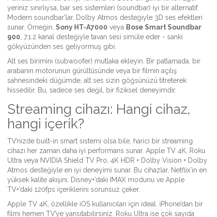
yeriniz sınırlıysa, bar ses sistemleri (soundbar) iyi bir alternatif.
Modern soundbar’lar, Dolby Atmos desteğiyle 3D ses efektleri
sunar. Örneğin,
Sony HT-A7000
veya
Bose Smart Soundbar
900
, 7.1.2 kanal desteğiyle tavan sesi simüle eder - sanki
gökyüzünden ses geliyormuş gibi.
Alt ses birimini (subwoofer) mutlaka ekleyin. Bir patlamada, bir
arabanın motorunun gürültüsünde veya bir filmin açılış
sahnesindeki düğümde, alt ses sizin göğsünüzü titreterek
hissedilir. Bu, sadece ses değil, bir fiziksel deneyimdir.
Streaming cihazı: Hangi cihaz,
hangi içerik?
TV’nizde built-in smart sistemi olsa bile, harici bir streaming
cihazı her zaman daha iyi performans sunar. Apple TV 4K, Roku
Ultra veya NVIDIA Shield TV Pro, 4K HDR + Dolby Vision + Dolby
Atmos desteğiyle en iyi deneyimi sunar. Bu cihazlar, Netflix’in en
yüksek kalite akışını, Disney+’daki IMAX modunu ve Apple
TV+’daki 120fps içeriklerini sorunsuz çeker.
Apple TV 4K, özellikle iOS kullanıcıları için ideal. iPhone’dan bir
filmi hemen TV’ye yansıtabilirsiniz. Roku Ultra ise çok sayıda