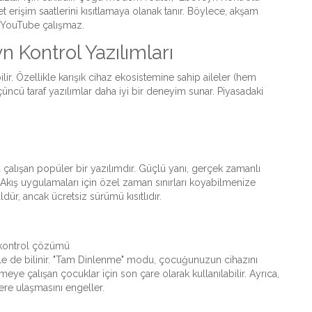
et erişim saatlerini kısıtlamaya olanak tanır. Böylece, akşam
ya YouTube çalışmaz.
 Kontrol Yazılımları
ilir. Özellikle karışık cihaz ekosistemine sahip aileler (hem
ü taraf yazılımlar daha iyi bir deneyim sunar. Piyasadaki
alışan popüler bir yazılımdır. Güçlü yanı, gerçek zamanlı
Akış uygulamaları için özel zaman sınırları koyabilmenize
dür, ancak ücretsiz sürümü kısıtlıdır.
n kontrol çözümü
iyle de bilinir. "Tam Dinlenme" modu, çocuğunuzun cihazını
 etmeye çalışan çocuklar için son çare olarak kullanılabilir. Ayrıca,
lere ulaşmasını engeller.