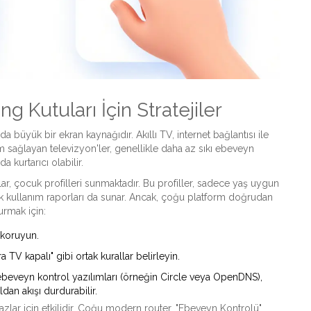
g Kutuları İçin Stratejiler
r da büyük bir ekran kaynağıdır.
Akıllı TV
,
internet bağlantısı ile
m sağlayan televizyon
'ler, genellikle daha az sıkı ebeveyn
a kurtarıcı olabilir.
r, çocuk profilleri sunmaktadır. Bu profiller, sadece yaş uygun
k kullanım raporları da sunar. Ancak, çoğu platform doğrudan
urmak için:
 koruyun.
TV kapalı" gibi ortak kurallar belirleyin.
lı ebeveyn kontrol yazılımları (örneğin Circle veya OpenDNS),
ldan akışı durdurabilir.
azlar için etkilidir. Çoğu modern router, "Ebeveyn Kontrolü"