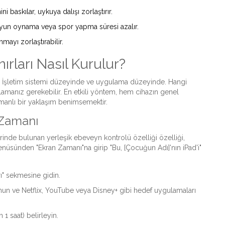
i baskılar, uykuya dalışı zorlaştırır.
 oyun oynama veya spor yapma süresi azalır.
mayı zorlaştırabilir.
rları Nasıl Kurulur?
ır: İşletim sistemi düzeyinde ve uygulama düzeyinde. Hangi
ygulamanız gerekebilir. En etkili yöntem, hem cihazın genel
tmanlı bir yaklaşım benimsemektir.
 Zamanı
erinde bulunan yerleşik ebeveyn kontrolü özelliği
özelliği,
nüsünden "Ekran Zamanı"na girip "Bu, [Çocuğun Adı]'nın iPad'i"
" sekmesine gidin.
un ve Netflix, YouTube veya Disney+ gibi hedef uygulamaları
1 saat) belirleyin.