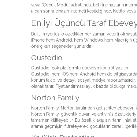
veya "Çocuk Modu" adı altında, belirli cihazların intern
9'dan sonra cihazın interneti kesildiğinde, Netflix ve
En İyi Üçüncü Taraf Ebeveyn
Built-in (yerleşik) özellikler her zaman yeterli olmayab
iPhone hem Android, hem Windows hem Mac) için üçünc
öne çıkan seçenekler şunlardır:
Qustodio
Qustodio
,
çok platformlu ebeveyn kontrol yazılımı
Qustodio, hem iOS hem Android hem de bilgisayarda ç
konum takibi ve detaylı sosyal medya raporlamasıdır. 
olanak tanır. Fiyatlandırması aylık bazda oldukça makul
Norton Family
Norton Family
,
Norton tarafından geliştirilen ebevey
Norton Family, güvenlik duvarı ve antivirüs özellikler
tamamen kilitleyebilir. Bu özellik, akış sınırlarını ihlal
arama geçmişini filtreleyerek, çocukların zararlı içerik