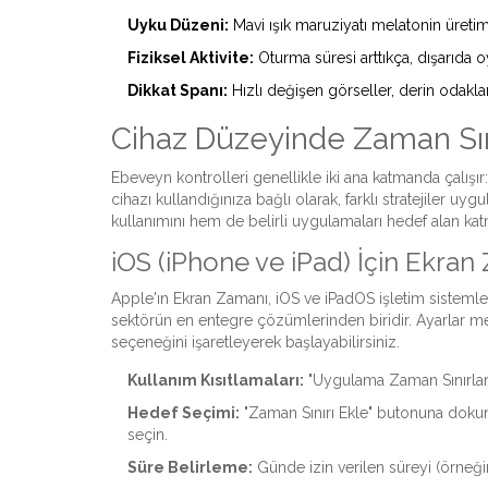
Uyku Düzeni:
Mavi ışık maruziyatı melatonin üretimin
Fiziksel Aktivite:
Oturma süresi arttıkça, dışarıda
Dikkat Spanı:
Hızlı değişen görseller, derin odaklan
Cihaz Düzeyinde Zaman Sını
Ebeveyn kontrolleri genellikle iki ana katmanda çalış
cihazı kullandığınıza bağlı olarak, farklı stratejiler u
kullanımını hem de belirli uygulamaları hedef alan ka
iOS (iPhone ve iPad) İçin Ekran
Apple'ın
Ekran Zamanı
,
iOS ve iPadOS işletim sisteml
sektörün en entegre çözümlerinden biridir. Ayarlar me
seçeneğini işaretleyerek başlayabilirsiniz.
Kullanım Kısıtlamaları:
"Uygulama Zaman Sınırları
Hedef Seçimi:
"Zaman Sınırı Ekle" butonuna dokun
seçin.
Süre Belirleme:
Günde izin verilen süreyi (örneğin 