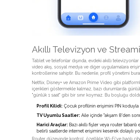
Akıllı Televizyon ve Streamin
Tablet ve telefonlar dışında, evdeki akıllı televizyonla
video akış, sosyal medya ve diğer uygulamalara erişi
kontrollerine sahiptir. Bu nedenle, profil yönetimi burad
Netflix, Disney+ ve Amazon Prime Video gibi platformla
içerikleri göstermekle kalmaz, bazı durumlarda günlü
"günlük 1 saat" gibi bir sınır koymaz. Bu boşluğu dold
Profil Kilidi:
Çocuk profilinin erişimini PIN koduyla
TV Uyumlu Saatler:
Aile içinde "akşam 8'den sonra 
Harici Araçlar:
Bazı akıllı fişler veya router taban
belirli saatlerde internet erişimini keserek dolaylı yo
Router düzeyinde kontrol, özellikle Wi-Fi'ye bağlı cih