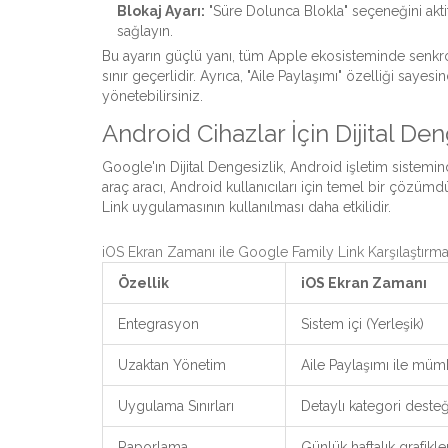
Blokaj Ayarı:
"Süre Dolunca Blokla" seçeneğini akt
sağlayın.
Bu ayarın güçlü yanı, tüm Apple ekosisteminde senkro
sınır geçerlidir. Ayrıca, "Aile Paylaşımı" özelliği say
yönetebilirsiniz.
Android Cihazlar İçin Dijital Den
Google'ın
Dijital Dengesizlik
,
Android işletim sistemin
araç
aracı, Android kullanıcıları için temel bir çözüm
Link uygulamasının kullanılması daha etkilidir.
iOS Ekran Zamanı ile Google Family Link Karşılaştırma
Özellik
iOS Ekran Zamanı
Entegrasyon
Sistem içi (Yerleşik)
Uzaktan Yönetim
Aile Paylaşımı ile mü
Uygulama Sınırları
Detaylı kategori desteğ
Raporlama
Günlük haftalık grafikle