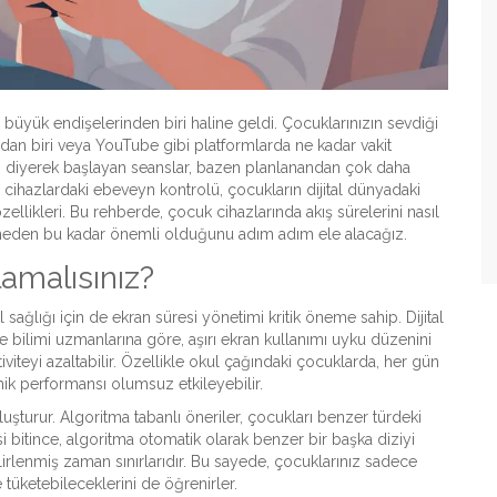
üyük endişelerinden biri haline geldi. Çocuklarınızın sevdiği
dan biri
veya YouTube gibi platformlarda ne kadar vakit
" diyerek başlayan seanslar, bazen planlanandan çok daha
 cihazlardaki
ebeveyn kontrolü
,
çocukların dijital dünyadaki
zellikleri
. Bu rehberde, çocuk cihazlarında akış sürelerini nasıl
ve neden bu kadar önemli olduğunu adım adım ele alacağız.
amalısınız?
sağlığı için de ekran süresi yönetimi kritik öneme sahip.
Dijital
e bilimi
uzmanlarına göre, aşırı ekran kullanımı uyku düzenini
ktiviteyi azaltabilir. Özellikle okul çağındaki çocuklarda, her gün
ik performansı olumsuz etkileyebilir.
 oluşturur. Algoritma tabanlı öneriler, çocukları benzer türdeki
si bitince, algoritma otomatik olarak benzer bir başka diziyi
rlenmiş zaman sınırlarıdır. Bu sayede, çocuklarınız sadece
 tüketebileceklerini de öğrenirler.