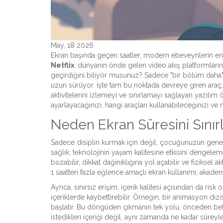
May, 18 2026
Ekran başında geçen saatler, modern ebeveynlerin en b
Netflix
,
dünyanın önde gelen video akış platformların
geçirdiğini biliyor musunuz? Sadece "bir bölüm daha
uzun sürüyor. İşte tam bu noktada devreye giren araç,
aktivitelerini izlemeyi ve sınırlamayı sağlayan yazılım ö
ayarlayacağınızı, hangi araçları kullanabileceğinizi 
Neden Ekran Süresini Sınırl
Sadece disiplin kurmak için değil, çocuğunuzun genel 
sağlık
,
teknolojinin yaşam kalitesine etkisini dengelem
bozabilir, dikkat dağınıklığına yol açabilir ve fiziksel a
1 saatten fazla eğlence amaçlı ekran kullanımı, akadem
Ayrıca, sınırsız erişim, içerik kalitesi açısından da risk
içeriklerde kaybettirebilir. Örneğin, bir animasyon dizi
başlatır. Bu döngüden çıkmanın tek yolu, önceden beli
istedikleri içeriği değil, aynı zamanda ne kadar süreyle