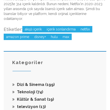
2025’te 314 içerik kaldırıldı. Bunun nedeni, Netflix’in 2020-2023
yılları arasında çok sayıda lisanslı içerik satın alması. Şimdi bu
lisanslar bitiyor ve platform, kendi orijinal içeriklerine
odaklanıyor.
Etiketler:
akışlı içerik
içerik sonlandırma
netflix
amazon prime
disney+
hulu
max
Kategoriler
Dizi & Sinema
(199)
Teknoloji
(74)
Kültür & Sanat
(19)
televizyon
(13)