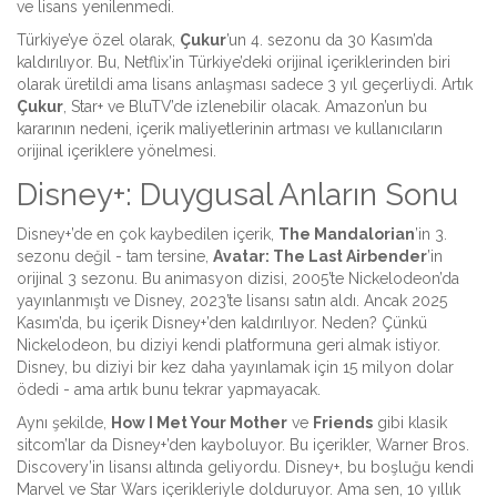
ve lisans yenilenmedi.
Türkiye’ye özel olarak,
Çukur
’un 4. sezonu da 30 Kasım’da
kaldırılıyor. Bu, Netflix’in Türkiye’deki orijinal içeriklerinden biri
olarak üretildi ama lisans anlaşması sadece 3 yıl geçerliydi. Artık
Çukur
, Star+ ve BluTV’de izlenebilir olacak. Amazon’un bu
kararının nedeni, içerik maliyetlerinin artması ve kullanıcıların
orijinal içeriklere yönelmesi.
Disney+: Duygusal Anların Sonu
Disney+’de en çok kaybedilen içerik,
The Mandalorian
’in 3.
sezonu değil - tam tersine,
Avatar: The Last Airbender
’in
orijinal 3 sezonu. Bu animasyon dizisi, 2005’te Nickelodeon’da
yayınlanmıştı ve Disney, 2023’te lisansı satın aldı. Ancak 2025
Kasım’da, bu içerik Disney+’den kaldırılıyor. Neden? Çünkü
Nickelodeon, bu diziyi kendi platformuna geri almak istiyor.
Disney, bu diziyi bir kez daha yayınlamak için 15 milyon dolar
ödedi - ama artık bunu tekrar yapmayacak.
Aynı şekilde,
How I Met Your Mother
ve
Friends
gibi klasik
sitcom’lar da Disney+’den kayboluyor. Bu içerikler, Warner Bros.
Discovery’in lisansı altında geliyordu. Disney+, bu boşluğu kendi
Marvel ve Star Wars içerikleriyle dolduruyor. Ama sen, 10 yıllık