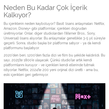
Neden Bu Kadar Çok İçerik
Kalkıyor?
Bu içeriklerin neden kayboluyor? Basit: lisans anlaşmaları. Netflix,
Amazon, Disney+ gibi platformlar, içerikleri doğrudan
üretmiyorlar. Onlar, diğer studiolardan (Warner Bros., Sony,
Universal) lisans alıyorlar. Bu anlaşmalar genellikle 3-5 yıl süreyle
geçerli. Sonra, studio başka bir platforma satıyor - ya da kendi
platformunu başlatıyor.
2020’den beri, 1200’den fazla dizi ve film bu şekilde kaldırıldı. Bu
sayı, 2025’te 1800’e ulaşacak. Çünkü studio’lar artık kendi
platformlarını kuruyor - ve içerikleri kendi ellerinde tutmak
istiyorlar. Netflix, 2024’te 200 yeni orijinal dizi üretti - ama bu,
eski içerikleri geri getirmiyor.