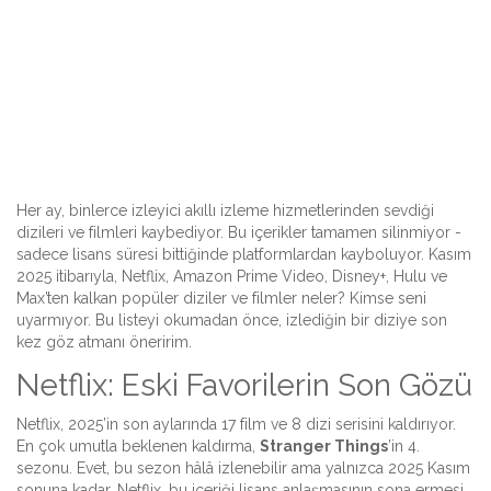
Her ay, binlerce izleyici akıllı izleme hizmetlerinden sevdiği
dizileri ve filmleri kaybediyor. Bu içerikler tamamen silinmiyor -
sadece lisans süresi bittiğinde platformlardan kayboluyor. Kasım
2025 itibarıyla, Netflix, Amazon Prime Video, Disney+, Hulu ve
Max’ten kalkan popüler diziler ve filmler neler? Kimse seni
uyarmıyor. Bu listeyi okumadan önce, izlediğin bir diziye son
kez göz atmanı öneririm.
Netflix: Eski Favorilerin Son Gözü
Netflix, 2025’in son aylarında 17 film ve 8 dizi serisini kaldırıyor.
En çok umutla beklenen kaldırma,
Stranger Things
’in 4.
sezonu. Evet, bu sezon hâlâ izlenebilir ama yalnızca 2025 Kasım
sonuna kadar. Netflix, bu içeriği lisans anlaşmasının sona ermesi