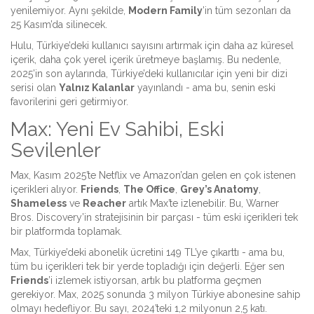
yenilemiyor. Aynı şekilde,
Modern Family
’in tüm sezonları da
25 Kasım’da silinecek.
Hulu, Türkiye’deki kullanıcı sayısını artırmak için daha az küresel
içerik, daha çok yerel içerik üretmeye başlamış. Bu nedenle,
2025’in son aylarında, Türkiye’deki kullanıcılar için yeni bir dizi
serisi olan
Yalnız Kalanlar
yayınlandı - ama bu, senin eski
favorilerini geri getirmiyor.
Max: Yeni Ev Sahibi, Eski
Sevilenler
Max, Kasım 2025’te Netflix ve Amazon’dan gelen en çok istenen
içerikleri alıyor.
Friends
,
The Office
,
Grey’s Anatomy
,
Shameless
ve
Reacher
artık Max’te izlenebilir. Bu, Warner
Bros. Discovery’in stratejisinin bir parçası - tüm eski içerikleri tek
bir platformda toplamak.
Max, Türkiye’deki abonelik ücretini 149 TL’ye çıkarttı - ama bu,
tüm bu içerikleri tek bir yerde topladığı için değerli. Eğer sen
Friends
’i izlemek istiyorsan, artık bu platforma geçmen
gerekiyor. Max, 2025 sonunda 3 milyon Türkiye abonesine sahip
olmayı hedefliyor. Bu sayı, 2024’teki 1,2 milyonun 2,5 katı.