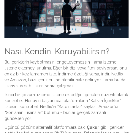
Nasıl Kendini Koruyabilirsin?
Bu içeriklerin kaybolmasını engelleyemezsin - ama izleme
listene eklemeyi unutma. Eğer bir dizi veya filmi seviyorsan, onu
en az bir kez tamamen izle. İndirme özelliği varsa, indir. Netflix
ve Amazon, bazı içerikleri indirilebilir hale getiriyor - ama bu da
lisans süresi bittikten sonra çalışmaz.
İkinci bir çözüm: izleme listene eklediğin içerikleri düzenli olarak
kontrol et. Her ayın başlarında, platformların “Kalkan İçerikler”
listesini kontrol et. Netflix’in “Kaldırılanlar” sayfası, Amazon’un
“Sonlanan Lisanslar” bölümü - bunlar gerçek zamanlı
güncelleniyor.
Üçüncü çözüm: alternatif platformlara bak.
Çukur
gibi içerikler,