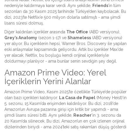
nedeniyle kaldırmaya karar verdi. Aynı şekilde,
Friends
’in tüm
sezonları da 30 Kasım 2025 tarihinde Türkiye’den kaybolacak. Bu
dizi, 2023’te Netflix’e 500 milyon dolarla satılmıştı - ama şimdi
lisans süresi dolmuş.
Diğer kaldırılan içerikler arasında
The Office
(ABD versiyonu),
Grey’s Anatomy
(sezon 1-17) ve
Shameless
(ABD versiyonu)
yer alıyor. Bu içeriklerin hepsi, Warner Bros. Discovery ile yapılan
eski anlaşmalar kapsamında geliyordu. Artık bu içerikler Max’de
yer alacak. Netflix, bu boşluğu kendi orijinal içerikleriyle
doldurmayı planlıyor - ama bunlar senin sevdiğin şey değil.
Amazon Prime Video: Yerel
İçeriklerin Yerini Alanlar
Amazon Prime Video, Kasım 2025’te özellikle Türkiye’de popüler
olan bazı içerikleri kaldırıyor.
La Casa de Papel
(Money Heist)’in
5. sezonu, 15 Kasım’da erişimden kaldırılıyor. Bu dizi, 2018’de
Amazon’un Avrupa pazarına girişi için kritik bir yapımdı - ama
şimdi lisans süresi bitti. Aynı şekilde,
Reacher
’in 3. sezonu da
20 Kasım’da silinecek. Bu dizi, Amazon’un en çok izlenen orijinal
dizilerinden biriydi - ama 2024’teki satış rakamları düşüş gösterdi