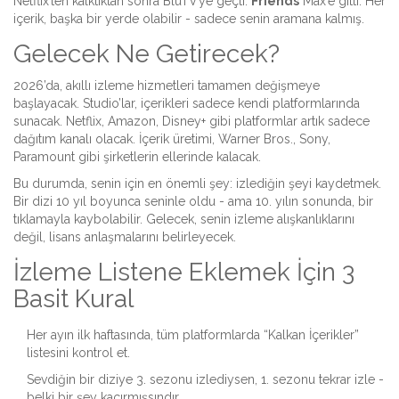
Netflix’ten kalktıktan sonra BluTV’ye geçti.
Friends
Max’e gitti. Her
içerik, başka bir yerde olabilir - sadece senin aramana kalmış.
Gelecek Ne Getirecek?
2026’da, akıllı izleme hizmetleri tamamen değişmeye
başlayacak. Studio’lar, içerikleri sadece kendi platformlarında
sunacak. Netflix, Amazon, Disney+ gibi platformlar artık sadece
dağıtım kanalı olacak. İçerik üretimi, Warner Bros., Sony,
Paramount gibi şirketlerin ellerinde kalacak.
Bu durumda, senin için en önemli şey: izlediğin şeyi kaydetmek.
Bir dizi 10 yıl boyunca seninle oldu - ama 10. yılın sonunda, bir
tıklamayla kaybolabilir. Gelecek, senin izleme alışkanlıklarını
değil, lisans anlaşmalarını belirleyecek.
İzleme Listene Eklemek İçin 3
Basit Kural
Her ayın ilk haftasında, tüm platformlarda “Kalkan İçerikler”
listesini kontrol et.
Sevdiğin bir diziye 3. sezonu izlediysen, 1. sezonu tekrar izle -
belki bir şey kaçırmışsındır.