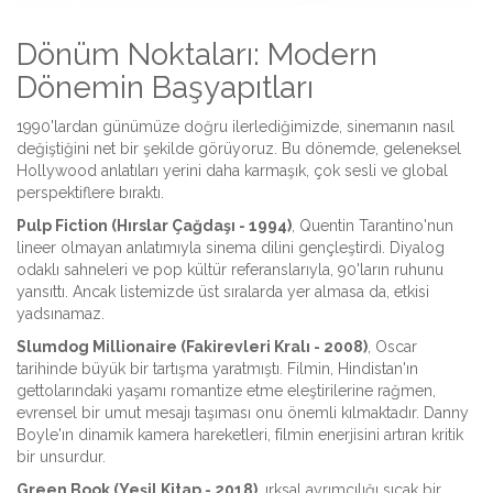
Dönüm Noktaları: Modern
Dönemin Başyapıtları
1990'lardan günümüze doğru ilerlediğimizde, sinemanın nasıl
değiştiğini net bir şekilde görüyoruz. Bu dönemde, geleneksel
Hollywood anlatıları yerini daha karmaşık, çok sesli ve global
perspektiflere bıraktı.
Pulp Fiction (Hırslar Çağdaşı - 1994)
, Quentin Tarantino'nun
lineer olmayan anlatımıyla sinema dilini gençleştirdi. Diyalog
odaklı sahneleri ve pop kültür referanslarıyla, 90'ların ruhunu
yansıttı. Ancak listemizde üst sıralarda yer almasa da, etkisi
yadsınamaz.
Slumdog Millionaire (Fakirevleri Kralı - 2008)
, Oscar
tarihinde büyük bir tartışma yaratmıştı. Filmin, Hindistan'ın
gettolarındaki yaşamı romantize etme eleştirilerine rağmen,
evrensel bir umut mesajı taşıması onu önemli kılmaktadır. Danny
Boyle'ın dinamik kamera hareketleri, filmin enerjisini artıran kritik
bir unsurdur.
Green Book (Yeşil Kitap - 2018)
, ırksal ayrımcılığı sıcak bir