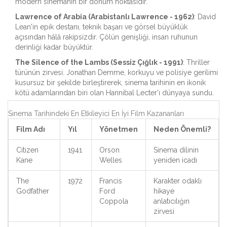
modern sinemanın bir dönüm noktasıdır.
Lawrence of Arabia (Arabistanlı Lawrence - 1962)
: David
Lean'in epik destanı, teknik başarı ve görsel büyüklük
açısından hâlâ rakipsizdir. Çölün genişliği, insan ruhunun
derinliği kadar büyüktür.
The Silence of the Lambs (Sessiz Çığlık - 1991)
: Thriller
türünün zirvesi. Jonathan Demme, korkuyu ve polisiye gerilimi
kusursuz bir şekilde birleştirerek, sinema tarihinin en ikonik
kötü adamlarından biri olan Hannibal Lecter'ı dünyaya sundu.
Sinema Tarihindeki En Etkileyici En İyi Film Kazananları
Film Adı
Yıl
Yönetmen
Neden Önemli?
Citizen
1941
Orson
Sinema dilinin
Kane
Welles
yeniden icadı
The
1972
Francis
Karakter odaklı
Godfather
Ford
hikaye
Coppola
anlatıcılığın
zirvesi