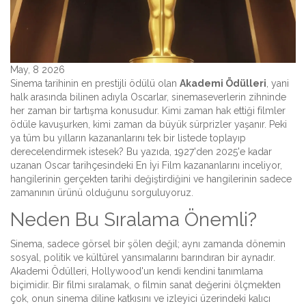
May, 8 2026
Sinema tarihinin en prestijli ödülü olan
Akademi Ödülleri
, yani
halk arasında bilinen adıyla Oscarlar, sinemaseverlerin zihninde
her zaman bir tartışma konusudur. Kimi zaman hak ettiği filmler
ödüle kavuşurken, kimi zaman da büyük sürprizler yaşanır. Peki
ya tüm bu yılların kazananlarını tek bir listede toplayıp
derecelendirmek istesek? Bu yazıda, 1927'den 2025'e kadar
uzanan
Oscar
tarihçesindeki
En İyi Film
kazananlarını inceliyor,
hangilerinin gerçekten tarihi değiştirdiğini ve hangilerinin sadece
zamanının ürünü olduğunu sorguluyoruz.
Neden Bu Sıralama Önemli?
Sinema, sadece görsel bir şölen değil; aynı zamanda dönemin
sosyal, politik ve kültürel yansımalarını barındıran bir aynadır.
Akademi Ödülleri
, Hollywood'un kendi kendini tanımlama
biçimidir. Bir filmi sıralamak, o filmin sanat değerini ölçmekten
çok, onun sinema diline katkısını ve izleyici üzerindeki kalıcı