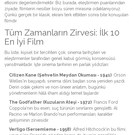
etkisini değerlendirmektir. Biz burada, eleştirmen puanlarından
ziyade, filmlerin nesiller boyu süren mirasına odaklanıyoruz.
Çünkü gerçek bir klasik, ekranı terk ettikten sonra bile konuşulan
filmdir.
Tüm Zamanların Zirvesi: İlk 10
En İyi Film
Bu liste, kişisel bir tercihten çok, sinema tarihçileri ve
eleştirmenler tarafından genel kabul görmüş konsensüsü
yansıtmaktadır. İşte sinema tarihinin en parlak yıldızları:
Citizen Kane (Şehvetin Meydan Okuması - 1941)
: Orson
Welles'in başyapıtı, sinema dilini baştan sona yeniden yazdı.
Derin odak çekimi ve non-lineer anlatım, bugünkü
yönetmenlerin hâlâ ilham aldığı temel taşlardır.
The Godfather (Kuzuların Ateşi - 1972)
: Francis Ford
Coppola'nın bu eseri, suç türünün sınırlarını genişletti. Al
Pacino ve Marlon Brando'nun performansları, karakter
gelişiminin zirvesidir.
Vertigo (Sersemleme - 1958)
: Alfred Hitchcock'ın bu filmi,