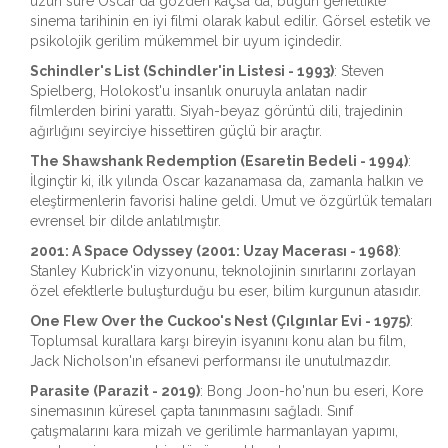
uzun süre Oscar'da gözden kaçsa da, bugün genellikle
sinema tarihinin en iyi filmi olarak kabul edilir. Görsel estetik ve
psikolojik gerilim mükemmel bir uyum içindedir.
Schindler's List (Schindler'in Listesi - 1993)
: Steven
Spielberg, Holokost'u insanlık onuruyla anlatan nadir
filmlerden birini yarattı. Siyah-beyaz görüntü dili, trajedinin
ağırlığını seyirciye hissettiren güçlü bir araçtır.
The Shawshank Redemption (Esaretin Bedeli - 1994)
:
İlginçtir ki, ilk yılında Oscar kazanamasa da, zamanla halkın ve
eleştirmenlerin favorisi haline geldi. Umut ve özgürlük temaları
evrensel bir dilde anlatılmıştır.
2001: A Space Odyssey (2001: Uzay Macerası - 1968)
:
Stanley Kubrick'in vizyonunu, teknolojinin sınırlarını zorlayan
özel efektlerle buluşturduğu bu eser, bilim kurgunun atasıdır.
One Flew Over the Cuckoo's Nest (Çılgınlar Evi - 1975)
:
Toplumsal kurallara karşı bireyin isyanını konu alan bu film,
Jack Nicholson'ın efsanevi performansı ile unutulmazdır.
Parasite (Parazit - 2019)
: Bong Joon-ho'nun bu eseri, Kore
sinemasının küresel çapta tanınmasını sağladı. Sınıf
çatışmalarını kara mizah ve gerilimle harmanlayan yapımı,