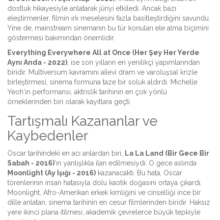
dostluk hikayesiyle anlatarak jüriyi etkiledi. Ancak bazı
eleştirmenler, filmin ırk meselesini fazla basitleştirdiğini savundu.
Yine de, mainstream sinemanın bu tür konuları ele alma biçimini
göstermesi bakımından önemlidir.
Everything Everywhere All at Once (Her Şey Her Yerde
Aynı Anda - 2022)
, ise son yılların en yenilikçi yapımlarından
biridir. Multiversum kavramını ailevi dram ve varoluşsal krizle
birleştirmesi, sinema formuna taze bir soluk aldırdı. Michelle
Yeoh'ın performansı, aktrislik tarihinin en çok yönlü
örneklerinden biri olarak kayıtlara geçti.
Tartışmalı Kazananlar ve
Kaybedenler
Oscar tarihindeki en acı anlardan biri,
La La Land (Bir Gece Bir
Sabah - 2016)
'ın yanlışlıkla ilan edilmesiydi. O gece aslında
Moonlight (Ay Işığı - 2016)
kazanacaktı. Bu hata, Oscar
törenlerinin insan hatasıyla dolu kaotik doğasını ortaya çıkardı.
Moonlight, Afro-Amerikan erkek kimliğini ve cinselliği ince bir
dille anlatan, sinema tarihinin en cesur filmlerinden biridir. Haksız
yere ikinci plana itilmesi, akademik çevrelerce büyük tepkiyle