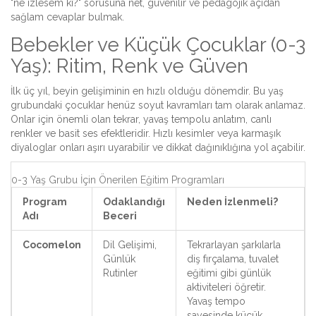
"ne izlesem ki?" sorusuna net, güvenilir ve pedagojik açıdan
sağlam cevaplar bulmak.
Bebekler ve Küçük Çocuklar (0-3
Yaş): Ritim, Renk ve Güven
İlk üç yıl, beyin gelişiminin en hızlı olduğu dönemdir. Bu yaş
grubundaki çocuklar henüz soyut kavramları tam olarak anlamaz.
Onlar için önemli olan tekrar, yavaş tempolu anlatım, canlı
renkler ve basit ses efektleridir. Hızlı kesimler veya karmaşık
diyaloglar onları aşırı uyarabilir ve dikkat dağınıklığına yol açabilir.
0-3 Yaş Grubu İçin Önerilen Eğitim Programları
Program
Odaklandığı
Neden İzlenmeli?
Adı
Beceri
Cocomelon
Dil Gelişimi,
Tekrarlayan şarkılarla
Günlük
diş fırçalama, tuvalet
Rutinler
eğitimi gibi günlük
aktiviteleri öğretir.
Yavaş tempo
sayesinde küçük