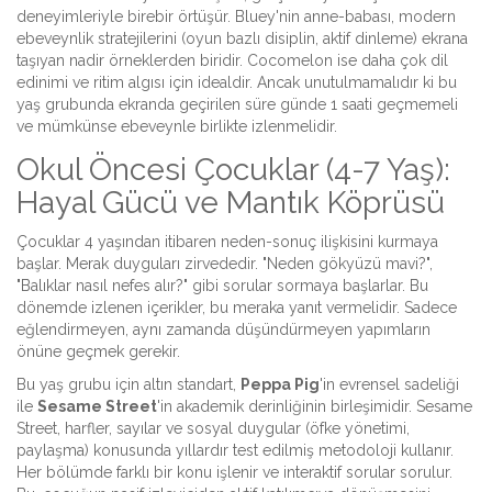
deneyimleriyle birebir örtüşür. Bluey'nin anne-babası, modern
ebeveynlik stratejilerini (oyun bazlı disiplin, aktif dinleme) ekrana
taşıyan nadir örneklerden biridir. Cocomelon ise daha çok dil
edinimi ve ritim algısı için idealdir. Ancak unutulmamalıdır ki bu
yaş grubunda ekranda geçirilen süre günde 1 saati geçmemeli
ve mümkünse ebeveynle birlikte izlenmelidir.
Okul Öncesi Çocuklar (4-7 Yaş):
Hayal Gücü ve Mantık Köprüsü
Çocuklar 4 yaşından itibaren neden-sonuç ilişkisini kurmaya
başlar. Merak duyguları zirvededir. "Neden gökyüzü mavi?",
"Balıklar nasıl nefes alır?" gibi sorular sormaya başlarlar. Bu
dönemde izlenen içerikler, bu meraka yanıt vermelidir. Sadece
eğlendirmeyen, aynı zamanda düşündürmeyen yapımların
önüne geçmek gerekir.
Bu yaş grubu için altın standart,
Peppa Pig
'in evrensel sadeliği
ile
Sesame Street
'in akademik derinliğinin birleşimidir. Sesame
Street, harfler, sayılar ve sosyal duygular (öfke yönetimi,
paylaşma) konusunda yıllardır test edilmiş metodoloji kullanır.
Her bölümde farklı bir konu işlenir ve interaktif sorular sorulur.