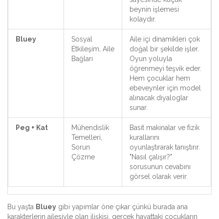
beynin işlemesi
kolaydır.
Bluey
Sosyal
Aile içi dinamikleri çok
Etkileşim, Aile
doğal bir şekilde işler.
Bağları
Oyun yoluyla
öğrenmeyi teşvik eder.
Hem çocuklar hem
ebeveynler için model
alınacak diyaloglar
sunar.
Peg + Kat
Mühendislik
Basit makinalar ve fizik
Temelleri,
kurallarını
Sorun
oyunlaştırarak tanıştırır.
Çözme
"Nasıl çalışır?"
sorusunun cevabını
görsel olarak verir.
Bu yaşta
Bluey
gibi yapımlar öne çıkar çünkü burada ana
karakterlerin ailesiyle olan ilişkisi, gerçek hayattaki çocukların