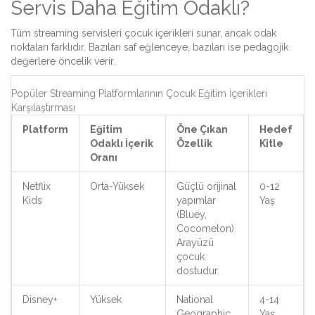
Servis Daha Eğitim Odaklı?
Tüm streaming servisleri çocuk içerikleri sunar, ancak odak
noktaları farklıdır. Bazıları saf eğlenceye, bazıları ise pedagojik
değerlere öncelik verir.
Popüler Streaming Platformlarının Çocuk Eğitim İçerikleri
Karşılaştırması
Platform
Eğitim
Öne Çıkan
Hedef
Odaklı İçerik
Özellik
Kitle
Oranı
Netflix
Orta-Yüksek
Güçlü orijinal
0-12
Kids
yapımlar
Yaş
(Bluey,
Cocomelon).
Arayüzü
çocuk
dostudur.
Disney+
Yüksek
National
4-14
Geographic
Yaş