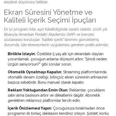
eleştirel düşünceyi tetikler.
Ekran Süresini Yönetme ve
Kaliteli İçerik Seçimi İpuçları
En iyi program bile, aşırı tüketildiğinde zararlı olabilir. 2026 yılı
itibarıyla Amerikan Pediatri Akademisi (AAP) ve benzeri
uluslararası kuruluşlar, "kaliteli içerik" tanımını güncellemiş
durumda. İşte ebeveynlerin uygulaması gereken pratik adımlar:
Birlikte İzleyin:
Özellikle 5 yaş altı için ekrandaki olayları
yorumlamak, çocuğun anlama düzeyini artırır. "Şimdi neden
üzgün sanıyorsun?" gibi sorular sorun.
Otomatik Oynatmayı Kapatın:
Streaming platformlarında
otomatik devam özelliği, bilinçsiz ekran süresinin artmasının
başlıca sebebidir. Bunu manuel olarak kapatın.
Reklam Yoktuğundan Emin Olun:
Reklamlar, çocukların
satın alma baskısını artırır ve dikkatlerini dağıtır. Abonelik
gerektiren reklamsız platformlar tercih edin.
İçerik Önizlemesi Yapın:
Çocuğunuza bırakmadan önce
programın ilk birkaç dakikasını kendiniz izleyin. Şiddet, korku