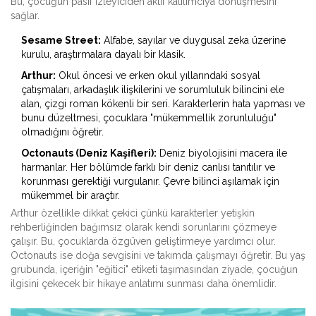
Bu, çocuğun pasif izleyiciden aktif katılımcıya dönüşmesini
sağlar.
Sesame Street:
Alfabe, sayılar ve duygusal zeka üzerine
kurulu, araştırmalara dayalı bir klasik.
Arthur:
Okul öncesi ve erken okul yıllarındaki sosyal
çatışmaları, arkadaşlık ilişkilerini ve sorumluluk bilincini ele
alan, çizgi roman kökenli bir seri. Karakterlerin hata yapması ve
bunu düzeltmesi, çocuklara "mükemmellik zorunluluğu"
olmadığını öğretir.
Octonauts (Deniz Kaşifleri):
Deniz biyolojisini macera ile
harmanlar. Her bölümde farklı bir deniz canlısı tanıtılır ve
korunması gerektiği vurgulanır. Çevre bilinci aşılamak için
mükemmel bir araçtır.
Arthur özellikle dikkat çekici çünkü karakterler yetişkin
rehberliğinden bağımsız olarak kendi sorunlarını çözmeye
çalışır. Bu, çocuklarda özgüven geliştirmeye yardımcı olur.
Octonauts ise doğa sevgisini ve takımda çalışmayı öğretir. Bu yaş
grubunda, içeriğin "eğitici" etiketi taşımasından ziyade, çocuğun
ilgisini çekecek bir hikaye anlatımı sunması daha önemlidir.