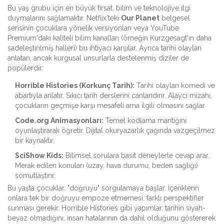
Bu yaş grubu için en büyük fırsat, bilim ve teknolojiye ilgi
duymalarını sağlamaktır. Netflix'teki
Our Planet
belgesel
serisinin çocuklara yönelik versiyonları veya YouTube
Premium'daki kaliteli bilim kanalları (örneğin Kurzgesagt'ın daha
sadeleştirilmiş halleri) bu ihtiyacı karşılar. Ayrıca tarihi olayları
anlatan, ancak kurgusal unsurlarla destelenmiş diziler de
popülerdir.
Horrible Histories (Korkunç Tarih):
Tarihi olayları komedi ve
abartıyla anlatır. Sıkıcı tarih derslerini canlandırır. Alaycı mizahı,
çocukların geçmişe karşı mesafeli ama ilgili olmasını sağlar.
Code.org Animasyonları:
Temel kodlama mantığını
oyunlaştırarak öğretir. Dijital okuryazarlık çağında vazgeçilmez
bir kaynaktır.
SciShow Kids:
Bilimsel sorulara basit deneylerle cevap arar.
Merak edilen konuları (uzay, hava durumu, beden sağlığı)
somutlaştırır.
Bu yaşta çocuklar, "doğruyu" sorgulamaya başlar. İçeriklerin
onlara tek bir doğruyu empoze etmemesi, farklı perspektifler
sunması gerekir. Horrible Histories gibi yapımlar, tarihin siyah-
beyaz olmadığını, insan hatalarının da dahil olduğunu göstererek