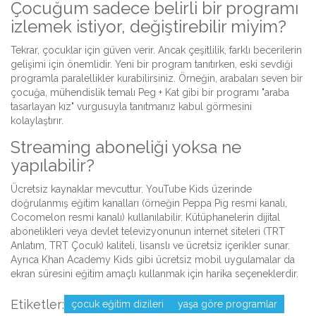
Çocuğum sadece belirli bir programı
izlemek istiyor, değiştirebilir miyim?
Tekrar, çocuklar için güven verir. Ancak çeşitlilik, farklı becerilerin
gelişimi için önemlidir. Yeni bir program tanıtırken, eski sevdiği
programla paralellikler kurabilirsiniz. Örneğin, arabaları seven bir
çocuğa, mühendislik temalı Peg + Kat gibi bir programı "araba
tasarlayan kız" vurgusuyla tanıtmanız kabul görmesini
kolaylaştırır.
Streaming aboneliği yoksa ne
yapılabilir?
Ücretsiz kaynaklar mevcuttur. YouTube Kids üzerinde
doğrulanmış eğitim kanalları (örneğin Peppa Pig resmi kanalı,
Cocomelon resmi kanalı) kullanılabilir. Kütüphanelerin dijital
abonelikleri veya devlet televizyonunun internet siteleri (TRT
Anlatım, TRT Çocuk) kaliteli, lisanslı ve ücretsiz içerikler sunar.
Ayrıca Khan Academy Kids gibi ücretsiz mobil uygulamalar da
ekran süresini eğitim amaçlı kullanmak için harika seçeneklerdir.
Etiketler:
çocuk eğitim dizileri
yaşa göre programlar