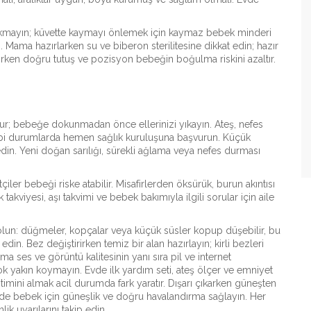
kmayın; küvette kaymayı önlemek için kaymaz bebek minderi
n. Mama hazırlarken su ve biberon sterilitesine dikkat edin; hazır
irken doğru tutuş ve pozisyon bebeğin boğulma riskini azaltır.
orur; bebeğe dokunmadan önce ellerinizi yıkayın. Ateş, nefes
ibi durumlarda hemen sağlık kuruluşuna başvurun. Küçük
in. Yeni doğan sarılığı, sürekli ağlama veya nefes durması
çiler bebeği riske atabilir. Misafirlerden öksürük, burun akıntısı
k takviyesi, aşı takvimi ve bebek bakımıyla ilgili sorular için aile
i olun: düğmeler, kopçalar veya küçük süsler kopup düşebilir, bu
din. Bez değiştirirken temiz bir alan hazırlayın; kirli bezleri
a ses ve görüntü kalitesinin yanı sıra pil ve internet
k yakın koymayın. Evde ilk yardım seti, ateş ölçer ve emniyet
ini almak acil durumda fark yaratır. Dışarı çıkarken güneşten
çinde bebek için güneşlik ve doğru havalandırma sağlayın. Her
ik uyarılarını takip edin.