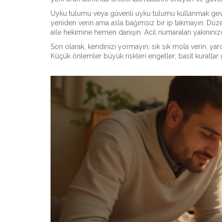
Uyku tulumu veya güvenli uyku tulumu kullanmak gevşe
yeniden verin ama asla bağımsız bir ip takmayın. Düze
aile hekimine hemen danışın. Acil numaraları yakınınız
Son olarak, kendinizi yormayın; sık sık mola verin, ya
Küçük önlemler büyük riskleri engeller; basit kuralla