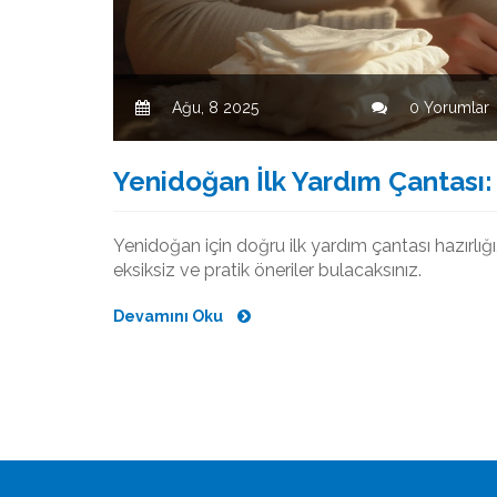
Ağu, 8 2025
0 Yorumlar
Yenidoğan İlk Yardım Çantası: 
Yenidoğan için doğru ilk yardım çantası hazırlığ
eksiksiz ve pratik öneriler bulacaksınız.
Devamını Oku