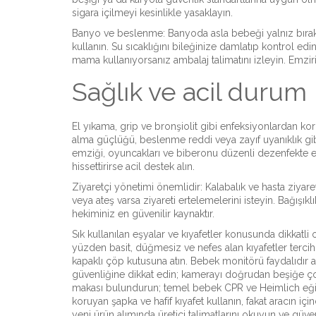
sigara içilmeyi kesinlikle yasaklayın.
Banyo ve beslenme: Banyoda asla bebeği yalnız bıra
kullanın. Su sıcaklığını bileğinize damlatıp kontrol edi
mama kullanıyorsanız ambalaj talimatını izleyin. Emzir
Sağlık ve acil durum
El yıkama, grip ve bronşiolit gibi enfeksiyonlardan k
alma güçlüğü, beslenme reddi veya zayıf uyanıklık g
emziği, oyuncakları ve biberonu düzenli dezenfekte ed
hissettirirse acil destek alın.
Ziyaretçi yönetimi önemlidir: Kalabalık ve hasta ziyaret
veya ateş varsa ziyareti ertelemelerini isteyin. Bağışıklı
hekiminiz en güvenilir kaynaktır.
Sık kullanılan eşyalar ve kıyafetler konusunda dikkatl
yüzden basit, düğmesiz ve nefes alan kıyafetler tercih e
kapaklı çöp kutusuna atın. Bebek monitörü faydalıdır am
güvenliğine dikkat edin; kamerayı doğrudan beşiğe ço
makası bulundurun; temel bebek CPR ve Heimlich eğitim
koruyan şapka ve hafif kıyafet kullanın, fakat aracın i
yeni ürün alımında üretici talimatlarını okuyun ve güvenl