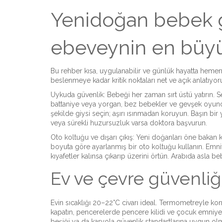
Yenidoğan bebek g
ebeveynin en büyü
Bu rehber kısa, uygulanabilir ve günlük hayatta heme
beslenmeye kadar kritik noktaları net ve açık anlatıyo
Uykuda güvenlik: Bebeği her zaman sırt üstü yatırın. Ser
battaniye veya yorgan, bez bebekler ve gevşek oyunca
şekilde giysi seçin; aşırı ısınmadan koruyun. Başın b
veya sürekli huzursuzluk varsa doktora başvurun.
Oto koltuğu ve dışarı çıkış: Yeni doğanları öne bakan 
boyuta göre ayarlanmış bir oto koltuğu kullanın. Emn
kıyafetler kalınsa çıkarıp üzerini örtün. Arabıda asla b
Ev ve çevre güvenliğ
Evin sıcaklığı 20–22°C civarı ideal. Termometreyle kontr
kapatın, pencerelerde pencere kilidi ve çocuk emniye
beşiği ya da karyola güvenlik standartlarına uygun ol