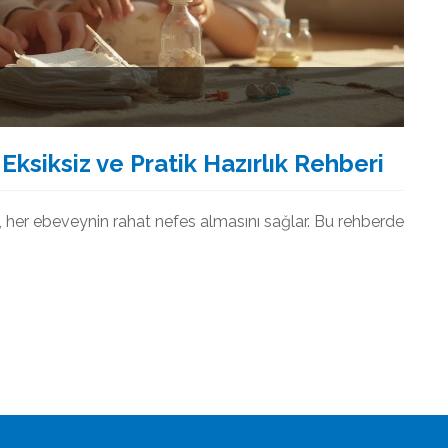
Eksiksiz ve Pratik Hazırlık Rehberi
ı, her ebeveynin rahat nefes almasını sağlar. Bu rehberde