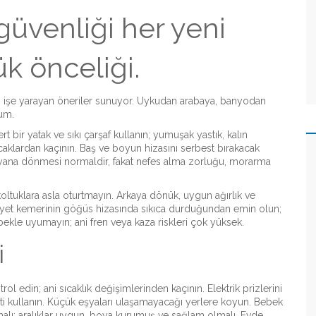
üvenliği her yeni
k önceliği.
n işe yarayan öneriler sunuyor. Uykudan arabaya, banyodan
rum.
t bir yatak ve sıkı çarşaf kullanın; yumuşak yastık, kalın
klardan kaçının. Baş ve boyun hizasını serbest bırakacak
ir yana dönmesi normaldir, fakat nefes alma zorluğu, morarma
koltuklara asla oturtmayın. Arkaya dönük, uygun ağırlık ve
iyet kemerinin göğüs hizasında sıkıca durduğundan emin olun;
ebekle uyumayın; ani fren veya kaza riskleri çok yüksek.
i
ol edin; ani sıcaklık değişimlerinden kaçının. Elektrik prizlerini
ti kullanın. Küçük eşyaları ulaşamayacağı yerlere koyun. Bebek
malı; aralıklar uygun, boya kurumuş ve sağlam olmalı. Evde